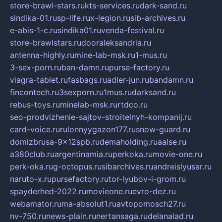
store-brawl-stars.ru
kts-services.ru
dark-sand.ru
sindika-01.ru
sp-life.ru
x-legion.ru
sib-archives.ru
e-abis-1-c.ru
sindika01.ru
venda-festival.ru
store-brawlstars.ru
dooraleksandria.ru
antenna-highly.ru
mine-lab-msk.ru
1-mus.ru
3-sex-porn.ru
ban-damn.ru
purse-factory.ru
viagra-tablet.ru
fasbags.ru
adler-jun.ru
bandamn.ru
fincontech.ru
3sexporn.ru
1mus.ru
darksand.ru
rebus-toys.ru
minelab-msk.ru
rtdco.ru
seo-prodvizhenie-sajtov-stroitelnyh-kompanij.ru
card-voice.ru
rulonnyygazon177.ru
snow-guard.ru
domizbrusa-9x12spb.ru
demaholding.ru
aalse.ru
a380club.ru
argentinamia.ru
perkoka.ru
movie-one.ru
perk-oka.ru
g-octopus.ru
sibarchives.ru
andreislyusar.ru
naruto-x.ru
pursefactory.ru
tor-lyubov-i-grom.ru
spayderhed-2022.ru
movieone.ru
evro-dez.ru
webamator.ru
ma-absolut1.ru
avtopomosch27.ru
nv-750.ru
news-plain.ru
nertansaga.ru
delanalad.ru