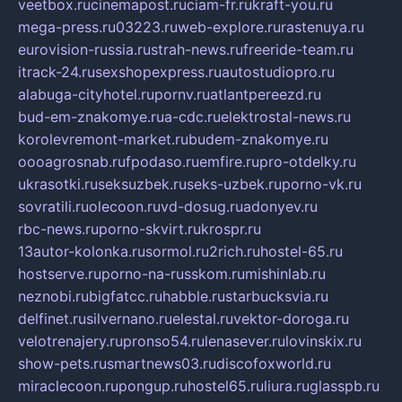
veetbox.ru
cinemapost.ru
ciam-fr.ru
kraft-you.ru
mega-press.ru
03223.ru
web-explore.ru
rastenuya.ru
eurovision-russia.ru
strah-news.ru
freeride-team.ru
itrack-24.ru
sexshopexpress.ru
autostudiopro.ru
alabuga-cityhotel.ru
pornv.ru
atlantpereezd.ru
bud-em-znakomye.ru
a-cdc.ru
elektrostal-news.ru
korolevremont-market.ru
budem-znakomye.ru
oooagrosnab.ru
fpodaso.ru
emfire.ru
pro-otdelky.ru
ukrasotki.ru
seksuzbek.ru
seks-uzbek.ru
porno-vk.ru
sovratili.ru
olecoon.ru
vd-dosug.ru
adonyev.ru
rbc-news.ru
porno-skvirt.ru
krospr.ru
13autor-kolonka.ru
sormol.ru
2rich.ru
hostel-65.ru
hostserve.ru
porno-na-russkom.ru
mishinlab.ru
neznobi.ru
bigfatcc.ru
habble.ru
starbucksvia.ru
delfinet.ru
silvernano.ru
elestal.ru
vektor-doroga.ru
velotrenajery.ru
pronso54.ru
lenasever.ru
lovinskix.ru
show-pets.ru
smartnews03.ru
discofoxworld.ru
miraclecoon.ru
pongup.ru
hostel65.ru
liura.ru
glasspb.ru