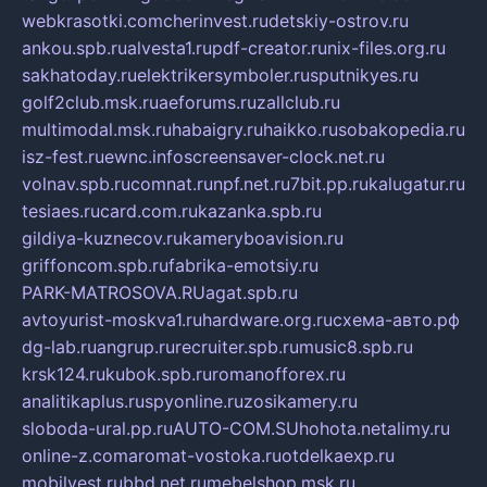
webkrasotki.com
cherinvest.ru
detskiy-ostrov.ru
ankou.spb.ru
alvesta1.ru
pdf-creator.ru
nix-files.org.ru
sakhatoday.ru
elektrikersymboler.ru
sputnikyes.ru
golf2club.msk.ru
aeforums.ru
zallclub.ru
multimodal.msk.ru
habaigry.ru
haikko.ru
sobakopedia.ru
isz-fest.ru
ewnc.info
screensaver-clock.net.ru
volnav.spb.ru
comnat.ru
npf.net.ru
7bit.pp.ru
kalugatur.ru
tesiaes.ru
card.com.ru
kazanka.spb.ru
gildiya-kuznecov.ru
kameryboavision.ru
griffoncom.spb.ru
fabrika-emotsiy.ru
PARK-MATROSOVA.RU
agat.spb.ru
avtoyurist-moskva1.ru
hardware.org.ru
схема-авто.рф
dg-lab.ru
angrup.ru
recruiter.spb.ru
music8.spb.ru
krsk124.ru
kubok.spb.ru
romanofforex.ru
analitikaplus.ru
spyonline.ru
zosikamery.ru
sloboda-ural.pp.ru
AUTO-COM.SU
hohota.net
alimy.ru
online-z.com
aromat-vostoka.ru
otdelkaexp.ru
mobilvest.ru
bbd.net.ru
mebelshop.msk.ru