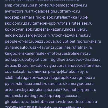
smp-forum.ru
bastion-td.ru
kosmoscreative.ru
avrmotors.ru
art-galadesign.ru
tiffany-c.ru
ecostep-samara.ru
d-p.spb.ru
галактика73.рф
sko.com.ru
davitamebel-spb.ru
fotsis.ru
tesiaes.ru
kokoroyari.spb.ru
blesna-kazan.ru
mossilver.ru
lenderoq.ru
sergeydobrin.ru
tochkazvuka.msk.ru
people-of-art.ru
bezzubova.ru
clubtibet.ru
orior-aks.ru
dynamoauto.ru
szk-favorit.ru
carlines.ru
flatnsk.ru
kingbolenskaner.ru
alex-motor.ru
astroline.net.ru
act1.spb.ru
polyglot.com.ru
gidlipetsk.ru
ooo-driada.ru
detsad125.ru
mir-zdoroviya.ru
bruslanovo.ru
siterem.ru
council.spb.ru
лодкипатриот.рф
kafekolizey.ru
iclub.net.ru
gazon-easy.ru
sugarepilekb.ru
grinox.ru
pylesostineco.ru
msts-ozarenie.ru
kameryjooan.ru
artemovskij.ru
dopler.spb.ru
aid70.ru
metall-perm.ru
ndm.msk.ru
ratingzooshop.ru
apiaccess.ru
globalautotrade.info
bezverhovskoe.ru
drsschool.ru
ZOOSMART.SPB.RU
dalakony.ru
medikijob.ru