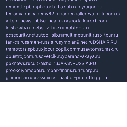
remontt.spb.ru
photostudia.spb.ru
myragon.ru
terramia.ru
academy62.ru
gardengallereya.ru
rti.com.ru
artem-news.ru
biserinca.ru
krasnodarkurort.com
imshowtv.ru
mebel-v-tule.ru
mobtopik.ru
pcsecurity.net.ru
tool-sib.ru
multimetrunit.ru
sp-tour.ru
fan-cs.ru
santeh-russia.ru
symbian9.net.ru
DSHAIR.RU
tmmotors.spb.ru
xjocuricopii.com
musavtomat.msk.ru
obustrojdom.ru
sovetcik.ru
ybaranovskaya.ru
ppknews.ru
cult-alshei.ru
JAPANRUSSIA.RU
proekciyamebel.ru
imper-finans.ru
rim.org.ru
glamourai.ru
brassminus.ru
zabor-pro.ru
ftn.pp.ru
dorogoe58.ru
laimengpacker.ru
kuzova-zapchasti.ru
sageerp.ru
taxodrom.ru
dsrazvitie.ru
hardcity.net.ru
ratinghomegames.ru
topservice25.ru
gubernyan.ru
gtglasslined.ru
ii4.ru
tssport.spb.ru
andorra24.com
blackwallstreet.ru
oboimos.ru
optim-doors.com.ru
ikuch.ru
nycr.org.ru
npa21.ru
vremya-ch.spb.ru