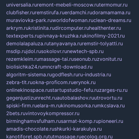
universalia.ru
remont-mebeli-moscow.ru
termomur.ru
clubfisher.ru
remstirufa.ru
erdamchi.ru
doramamama.ru
muraviovka-park.ru
worldofwoman.ru
clean-dreams.ru
arkrym.ru
kristinita.ru
dircomputer.ru
healthenter.ru
textexperts.ru
pivnaya-kruzhka.ru
kinofilmy-2021.ru
demolalapaluza.ru
tanyavanya.ru
remstir-tolyatti.ru
msdip.ru
jdol.ru
sokolovr.ru
newtech-spb.ru
rezemkleim.ru
massage-tai.ru
seonub.ru
zvonitut.ru
biolisichka24.ru
mncraft-download.ru
algoritm-sistema.ru
godflesh.ru
ru-industria.ru
zebra-tlt.ru
okna-proficom.ru
erynok.ru
onlinekinospace.ru
startupstudio-fefu.ru
zarges-ru.ru
gegenjustizunrecht.ru
autobalashov.ru
utrovortu.ru
spiski-firm.ru
elara-m.ru
kinomusorka.ru
mkcslava.ru
2bets.ru
vintovoykompressor.ru
birminghamvsfulham.ru
sarmat-komp.ru
pioneeri.ru
amadis-chocolate.ru
shkurki-karakulya.ru
kanotiforet.spb.ru
tutmassage.ru
ecolog.org.ru