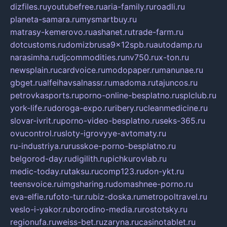
dizfiles.ru
youtubefree.ru
aria-family.ru
roadli.ru
planeta-samara.ru
mysmartbuy.ru
matrasy-kemerovo.ru
ashanet.ru
trade-farm.ru
dotcustoms.ru
domizbrusa9x12spb.ru
autodamp.ru
narasimha.ru
djcommodities.ru
nv750.ru
x-ton.ru
newsplain.ru
cardvoice.ru
modopaper.ru
manunae.ru
gbget.ru
alfeihavsalnassr.ru
madoma.ru
tajuncos.ru
petrovkasports.ru
porno-online-besplatno.ru
splclub.ru
york-life.ru
doroga-expo.ru
ribery.ru
cleanmedicine.ru
slovar-ivrit.ru
porno-video-besplatno.ru
seks-365.ru
ovucontrol.ru
sloty-igrovyye-avtomaty.ru
ru-industriya.ru
russkoe-porno-besplatno.ru
belgorod-day.ru
digilith.ru
pichkurovlab.ru
medic-today.ru
taksu.ru
comp123.ru
don-ykt.ru
teensvoice.ru
imgsharing.ru
domashnee-porno.ru
eva-elfie.ru
foto-tur.ru
biz-doska.ru
metropoltravel.ru
veslo-i-yakor.ru
borodino-media.ru
rostotsky.ru
regionufa.ru
weiss-bet.ru
zaryna.ru
casinotablet.ru