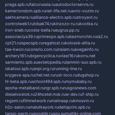
praga.spb.ru
falcorussia.ru
autodoctorservis.ru
kamertondom.spb.ru
net-life.net.ru
avto-vozim.ru
sakhcamera.ru
alliance-electro.spb.ru
stroyavt.ru
controlweb1.ru
tdsak74.ru
kinzozo-ru.ru
kvotka.ru
iron-snab.ru
costa-bella.ru
eugrus.pp.ru
associaciya39.ru
primexpo.spb.ru
bezmorchin.ru
ia2.ru
cpt21.ru
ispecspb.ru
regahost.ru
kolosok-elita.ru
tae-kwon.ru
consrio.com.ru
insiam.ru
avegainfo.ru
archery161.ru
bigencyclica.ru
vlast16.ru
korru.net
sarmiento.spb.su
extelopedia.ru
lammin-suo.spb.ru
iskatour.spb.ru
snpi.org.ru
running-line.ru
krygeva-spa.ru
chel.net.ru
rust-loco.ru
dugshop.ru
hl-beta.spb.ru
school494.spb.ru
mymubaby.ru
epoha-metalband.ru
ngr.spb.ru
rusgosnews.com
dieselvostok.ru
24hostel.msk.ru
w-dev.ru
f-ship.ru
regsmi.ru
filmnetwork.ru
malinasp.ru
kinosvin.ru
h2o-salon.ru
malutkayork.ru
deltaprim.spb.ru
tango-perm.ru
gooddir.ru
sgv.su
multiki-online.com