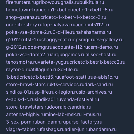
firehunters.ru
gribowo.ru
gnalis.ru
bulkitula.ru
hometown-france.ru
1-xbeticricetc-1-xbetti-5.ru
shop-garena.ru
cricetc-1-xbetr-1-xbetcc-2.ru
one-life-story.ru
top-halyava.ru
accounts112.ru
poka-vse-doma-2.ru
3-d-file.ru
hahahaharms.ru
g2012.ru
tst-1.ru
shaggy-cat.ru
opsmgr.ru
ev-gallery.ru
g-2012.ru
ops-mgr.ru
accounts-112.ru
csm-demo.ru
poka-vse-doma2.ru
airgungames.ru
allseo-host.ru
tehosmotre.ru
varieta-yug.ru
cricetc1xbetr1xbetcc2.ru
raytor-d.ru
atillagunn.ru
3d-file.ru
1xbeticricetc1xbetti5.ru
uafoot-statti.ru
e-abis1c.ru
store-brawl-stars.ru
kts-services.ru
dark-sand.ru
sindika-01.ru
sp-life.ru
x-legion.ru
sib-archives.ru
e-abis-1-c.ru
sindika01.ru
venda-festival.ru
store-brawlstars.ru
dooraleksandria.ru
antenna-highly.ru
mine-lab-msk.ru
1-mus.ru
3-sex-porn.ru
ban-damn.ru
purse-factory.ru
viagra-tablet.ru
fasbags.ru
adler-jun.ru
bandamn.ru