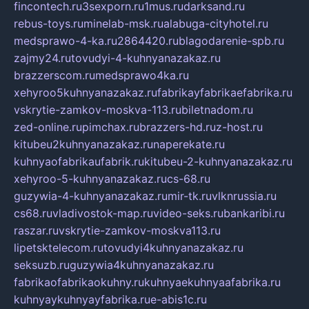
fincontech.ru
3sexporn.ru
1mus.ru
darksand.ru
rebus-toys.ru
minelab-msk.ru
alabuga-cityhotel.ru
medsprawo-4-ka.ru
2864420.ru
blagodarenie-spb.ru
zajmy24.ru
tovudyi-4-kuhnyanazakaz.ru
brazzerscom.ru
medsprawo4ka.ru
xehyroo5kuhnyanazakaz.ru
fabrikayfabrikaefabrika.ru
vskrytie-zamkov-moskva-113.ru
biletnadom.ru
zed-online.ru
pimchax.ru
brazzers-hd.ru
z-host.ru
kitubeu2kuhnyanazakaz.ru
naperekate.ru
kuhnyaofabrikaufabrik.ru
kitubeu-2-kuhnyanazakaz.ru
xehyroo-5-kuhnyanazakaz.ru
cs-68.ru
guzywia-4-kuhnyanazakaz.ru
mir-tk.ru
vlknrussia.ru
cs68.ru
vladivostok-map.ru
video-seks.ru
bankaribi.ru
raszar.ru
vskrytie-zamkov-moskva113.ru
lipetsktelecom.ru
tovudyi4kuhnyanazakaz.ru
seksuzb.ru
guzywia4kuhnyanazakaz.ru
fabrikaofabrikaokuhny.ru
kuhnyaekuhnyaafabrika.ru
kuhnyaykuhnyayfabrika.ru
e-abis1c.ru