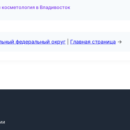
я косметология в Владивосток
альный федеральный округ
|
Главная страница
→
сии