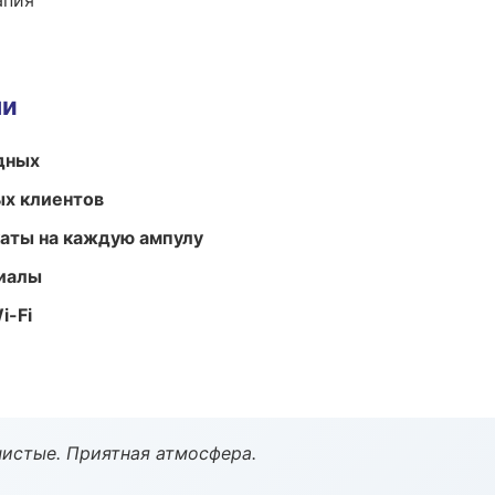
апия
ми
одных
ых клиентов
аты на каждую ампулу
риалы
i-Fi
чистые. Приятная атмосфера.