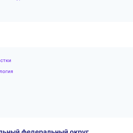
истки
логия
альный федеральный округ