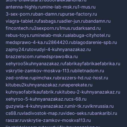
antenna-highly.ru
mine-lab-msk.ru
1-mus.ru
3-sex-porn.ru
ban-damn.ru
purse-factory.ru
viagra-tablet.ru
fasbags.ru
adler-jun.ru
bandamn.ru
fincontech.ru
3sexporn.ru
1mus.ru
darksand.ru
rebus-toys.ru
minelab-msk.ru
alabuga-cityhotel.ru
medsprawo-4-ka.ru
2864420.ru
blagodarenie-spb.ru
zajmy24.ru
tovudyi-4-kuhnyanazakaz.ru
brazzerscom.ru
medsprawo4ka.ru
xehyroo5kuhnyanazakaz.ru
fabrikayfabrikaefabrika.ru
vskrytie-zamkov-moskva-113.ru
biletnadom.ru
zed-online.ru
pimchax.ru
brazzers-hd.ru
z-host.ru
kitubeu2kuhnyanazakaz.ru
naperekate.ru
kuhnyaofabrikaufabrik.ru
kitubeu-2-kuhnyanazakaz.ru
xehyroo-5-kuhnyanazakaz.ru
cs-68.ru
guzywia-4-kuhnyanazakaz.ru
mir-tk.ru
vlknrussia.ru
cs68.ru
vladivostok-map.ru
video-seks.ru
bankaribi.ru
raszar.ru
vskrytie-zamkov-moskva113.ru