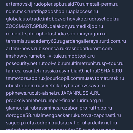
artemovskij.ru
dopler.spb.ru
aid70.ru
metall-perm.ru
ndm.msk.ru
ratingzooshop.ru
apiaccess.ru
globalautotrade.info
bezverhovskoe.ru
drsschool.ru
ZOOSMART.SPB.RU
dalakony.ru
medikijob.ru
remontt.spb.ru
photostudia.spb.ru
myragon.ru
terramia.ru
academy62.ru
gardengallereya.ru
rti.com.ru
artem-news.ru
biserinca.ru
krasnodarkurort.com
imshowtv.ru
mebel-v-tule.ru
mobtopik.ru
pcsecurity.net.ru
tool-sib.ru
multimetrunit.ru
sp-tour.ru
fan-cs.ru
santeh-russia.ru
symbian9.net.ru
DSHAIR.RU
tmmotors.spb.ru
xjocuricopii.com
musavtomat.msk.ru
obustrojdom.ru
sovetcik.ru
ybaranovskaya.ru
ppknews.ru
cult-alshei.ru
JAPANRUSSIA.RU
proekciyamebel.ru
imper-finans.ru
rim.org.ru
glamourai.ru
brassminus.ru
zabor-pro.ru
ftn.pp.ru
dorogoe58.ru
laimengpacker.ru
kuzova-zapchasti.ru
sageerp.ru
taxodrom.ru
dsrazvitie.ru
hardcity.net.ru
ratinghomegames.ru
topservice25.ru
gubernyan.ru