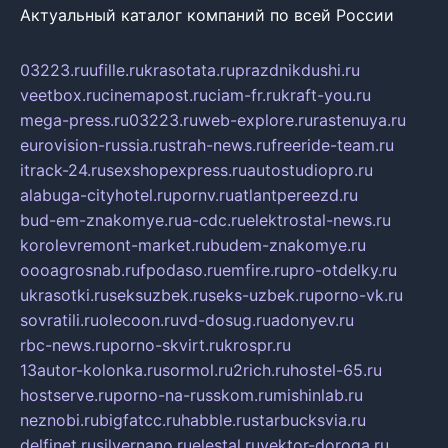
Актуальный каталог компаний по всей России
03223.ru
ufille.ru
krasotata.ru
prazdnikdushi.ru
veetbox.ru
cinemapost.ru
ciam-fr.ru
kraft-you.ru
mega-press.ru
03223.ru
web-explore.ru
rastenuya.ru
eurovision-russia.ru
strah-news.ru
freeride-team.ru
itrack-24.ru
sexshopexpress.ru
autostudiopro.ru
alabuga-cityhotel.ru
pornv.ru
atlantpereezd.ru
bud-em-znakomye.ru
a-cdc.ru
elektrostal-news.ru
korolevremont-market.ru
budem-znakomye.ru
oooagrosnab.ru
fpodaso.ru
emfire.ru
pro-otdelky.ru
ukrasotki.ru
seksuzbek.ru
seks-uzbek.ru
porno-vk.ru
sovratili.ru
olecoon.ru
vd-dosug.ru
adonyev.ru
rbc-news.ru
porno-skvirt.ru
krospr.ru
13autor-kolonka.ru
sormol.ru
2rich.ru
hostel-65.ru
hostserve.ru
porno-na-russkom.ru
mishinlab.ru
neznobi.ru
bigfatcc.ru
habble.ru
starbucksvia.ru
delfinet.ru
silvernano.ru
elestal.ru
vektor-doroga.ru