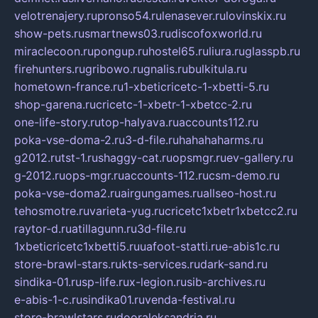
velotrenajery.ru
pronso54.ru
lenasever.ru
lovinskix.ru
show-pets.ru
smartnews03.ru
discofoxworld.ru
miraclecoon.ru
pongup.ru
hostel65.ru
liura.ru
glasspb.ru
firehunters.ru
gribowo.ru
gnalis.ru
bulkitula.ru
hometown-france.ru
1-xbeticricetc-1-xbetti-5.ru
shop-garena.ru
cricetc-1-xbetr-1-xbetcc-2.ru
one-life-story.ru
top-halyava.ru
accounts112.ru
poka-vse-doma-2.ru
3-d-file.ru
hahahaharms.ru
g2012.ru
tst-1.ru
shaggy-cat.ru
opsmgr.ru
ev-gallery.ru
g-2012.ru
ops-mgr.ru
accounts-112.ru
csm-demo.ru
poka-vse-doma2.ru
airgungames.ru
allseo-host.ru
tehosmotre.ru
varieta-yug.ru
cricetc1xbetr1xbetcc2.ru
raytor-d.ru
atillagunn.ru
3d-file.ru
1xbeticricetc1xbetti5.ru
uafoot-statti.ru
e-abis1c.ru
store-brawl-stars.ru
kts-services.ru
dark-sand.ru
sindika-01.ru
sp-life.ru
x-legion.ru
sib-archives.ru
e-abis-1-c.ru
sindika01.ru
venda-festival.ru
store-brawlstars.ru
dooraleksandria.ru