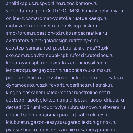
analitikaplus.ru
spyonline.ru
zosikamery.ru
sloboda-ural.pp.ru
AUTO-COM.SU
hohota.net
alimy.ru
online-z.com
aromat-vostoka.ru
otdelkaexp.ru
mobilvest.ru
bbd.net.ru
mebelshop.msk.ru
smp-forum.ru
bastion-td.ru
kosmoscreative.ru
avrmotors.ru
art-galadesign.ru
tiffany-c.ru
ecostep-samara.ru
d-p.spb.ru
галактика73.рф
sko.com.ru
davitamebel-spb.ru
fotsis.ru
tesiaes.ru
kokoroyari.spb.ru
blesna-kazan.ru
mossilver.ru
lenderoq.ru
sergeydobrin.ru
tochkazvuka.msk.ru
people-of-art.ru
bezzubova.ru
clubtibet.ru
orior-aks.ru
dynamoauto.ru
szk-favorit.ru
carlines.ru
flatnsk.ru
kingbolenskaner.ru
alex-motor.ru
astroline.net.ru
act1.spb.ru
polyglot.com.ru
gidlipetsk.ru
ooo-driada.ru
detsad125.ru
mir-zdoroviya.ru
bruslanovo.ru
siterem.ru
council.spb.ru
лодкипатриот.рф
kafekolizey.ru
iclub.net.ru
gazon-easy.ru
sugarepilekb.ru
grinox.ru
pylesostineco.ru
msts-ozarenie.ru
kameryjooan.ru