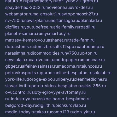
naruto-x.ru
pursefactory.ru
tor-lyubov-i-grom.ru
spayderhed-2022.ru
movieone.ru
evro-dez.ru
webamator.ru
ma-absolut1.ru
avtopomosch27.ru
nv-750.ru
news-plain.ru
nertansaga.ru
delanalad.ru
dizfiles.ru
youtubefree.ru
aria-family.ru
roadli.ru
planeta-samara.ru
mysmartbuy.ru
matrasy-kemerovo.ru
ashanet.ru
trade-farm.ru
dotcustoms.ru
domizbrusa9x12spb.ru
autodamp.ru
narasimha.ru
djcommodities.ru
nv750.ru
x-ton.ru
newsplain.ru
cardvoice.ru
modopaper.ru
manunae.ru
gbget.ru
alfeihavsalnassr.ru
madoma.ru
tajuncos.ru
petrovkasports.ru
porno-online-besplatno.ru
splclub.ru
york-life.ru
doroga-expo.ru
ribery.ru
cleanmedicine.ru
slovar-ivrit.ru
porno-video-besplatno.ru
seks-365.ru
ovucontrol.ru
sloty-igrovyye-avtomaty.ru
ru-industriya.ru
russkoe-porno-besplatno.ru
belgorod-day.ru
digilith.ru
pichkurovlab.ru
medic-today.ru
taksu.ru
comp123.ru
don-ykt.ru