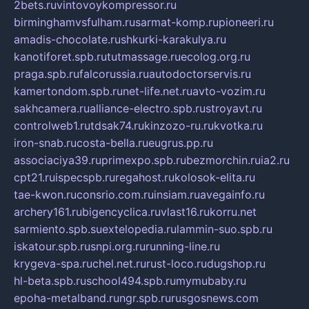
2bets.ru
vintovoykompressor.ru
birminghamvsfulham.ru
sarmat-komp.ru
pioneeri.ru
amadis-chocolate.ru
shkurki-karakulya.ru
kanotiforet.spb.ru
tutmassage.ru
ecolog.org.ru
praga.spb.ru
falcorussia.ru
autodoctorservis.ru
kamertondom.spb.ru
net-life.net.ru
avto-vozim.ru
sakhcamera.ru
alliance-electro.spb.ru
stroyavt.ru
controlweb1.ru
tdsak74.ru
kinzozo-ru.ru
kvotka.ru
iron-snab.ru
costa-bella.ru
eugrus.pp.ru
associaciya39.ru
primexpo.spb.ru
bezmorchin.ru
ia2.ru
cpt21.ru
ispecspb.ru
regahost.ru
kolosok-elita.ru
tae-kwon.ru
consrio.com.ru
insiam.ru
avegainfo.ru
archery161.ru
bigencyclica.ru
vlast16.ru
korru.net
sarmiento.spb.su
extelopedia.ru
lammin-suo.spb.ru
iskatour.spb.ru
snpi.org.ru
running-line.ru
krygeva-spa.ru
chel.net.ru
rust-loco.ru
dugshop.ru
hl-beta.spb.ru
school494.spb.ru
mymubaby.ru
epoha-metalband.ru
ngr.spb.ru
rusgosnews.com