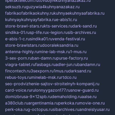
lipetsktelecom.ru
tovudyi4kuhnyanazakaz.ru
seksuzb.ru
guzywia4kuhnyanazakaz.ru
fabrikaofabrikaokuhny.ru
kuhnyaekuhnyaafabrika.ru
kuhnyaykuhnyayfabrika.ru
e-abis1c.ru
store-brawl-stars.ru
kts-services.ru
dark-sand.ru
sindika-01.ru
sp-life.ru
x-legion.ru
sib-archives.ru
e-abis-1-c.ru
sindika01.ru
venda-festival.ru
store-brawlstars.ru
dooraleksandria.ru
antenna-highly.ru
mine-lab-msk.ru
1-mus.ru
3-sex-porn.ru
ban-damn.ru
purse-factory.ru
viagra-tablet.ru
fasbags.ru
adler-jun.ru
bandamn.ru
fincontech.ru
3sexporn.ru
1mus.ru
darksand.ru
rebus-toys.ru
minelab-msk.ru
rtdco.ru
seo-prodvizhenie-sajtov-stroitelnyh-kompanij.ru
card-voice.ru
rulonnyygazon177.ru
snow-guard.ru
domizbrusa-9x12spb.ru
demaholding.ru
aalse.ru
a380club.ru
argentinamia.ru
perkoka.ru
movie-one.ru
perk-oka.ru
g-octopus.ru
sibarchives.ru
andreislyusar.ru