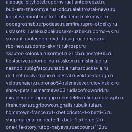
alabuga-cityhotel.ru
pornv.ru
atlantpereezd.ru
bud-em-znakomye.ru
a-cdc.ru
elektrostal-news.ru
korolevremont-market.ru
budem-znakomye.ru
oooagrosnab.ru
fpodaso.ru
emfire.ru
pro-otdelky.ru
ukrasotki.ru
seksuzbek.ru
seks-uzbek.ru
porno-vk.ru
sovratili.ru
olecoon.ru
vd-dosug.ru
adonyev.ru
rbc-news.ru
porno-skvirt.ru
krospr.ru
13autor-kolonka.ru
sormol.ru
2rich.ru
hostel-65.ru
hostserve.ru
porno-na-russkom.ru
mishinlab.ru
neznobi.ru
bigfatcc.ru
habble.ru
starbucksvia.ru
delfinet.ru
silvernano.ru
elestal.ru
vektor-doroga.ru
velotrenajery.ru
pronso54.ru
lenasever.ru
lovinskix.ru
show-pets.ru
smartnews03.ru
discofoxworld.ru
miraclecoon.ru
pongup.ru
hostel65.ru
liura.ru
glasspb.ru
firehunters.ru
gribowo.ru
gnalis.ru
bulkitula.ru
hometown-france.ru
1-xbeticricetc-1-xbetti-5.ru
shop-garena.ru
cricetc-1-xbetr-1-xbetcc-2.ru
one-life-story.ru
top-halyava.ru
accounts112.ru