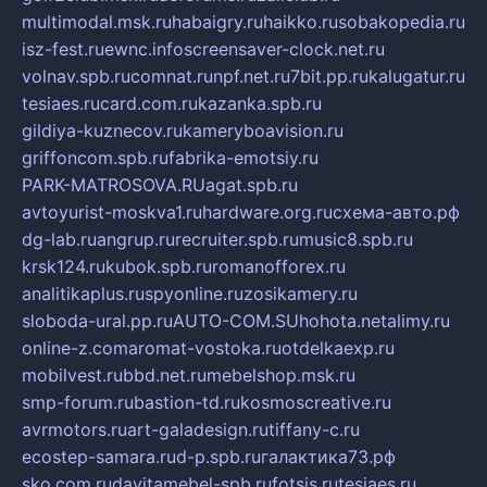
multimodal.msk.ru
habaigry.ru
haikko.ru
sobakopedia.ru
isz-fest.ru
ewnc.info
screensaver-clock.net.ru
volnav.spb.ru
comnat.ru
npf.net.ru
7bit.pp.ru
kalugatur.ru
tesiaes.ru
card.com.ru
kazanka.spb.ru
gildiya-kuznecov.ru
kameryboavision.ru
griffoncom.spb.ru
fabrika-emotsiy.ru
PARK-MATROSOVA.RU
agat.spb.ru
avtoyurist-moskva1.ru
hardware.org.ru
схема-авто.рф
dg-lab.ru
angrup.ru
recruiter.spb.ru
music8.spb.ru
krsk124.ru
kubok.spb.ru
romanofforex.ru
analitikaplus.ru
spyonline.ru
zosikamery.ru
sloboda-ural.pp.ru
AUTO-COM.SU
hohota.net
alimy.ru
online-z.com
aromat-vostoka.ru
otdelkaexp.ru
mobilvest.ru
bbd.net.ru
mebelshop.msk.ru
smp-forum.ru
bastion-td.ru
kosmoscreative.ru
avrmotors.ru
art-galadesign.ru
tiffany-c.ru
ecostep-samara.ru
d-p.spb.ru
галактика73.рф
sko.com.ru
davitamebel-spb.ru
fotsis.ru
tesiaes.ru