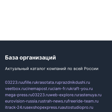
База организаций
Актуальный каталог компаний по всей России
03223.ru
ufille.ru
krasotata.ru
prazdnikdushi.ru
veetbox.ru
cinemapost.ru
ciam-fr.ru
kraft-you.ru
mega-press.ru
03223.ru
web-explore.ru
rastenuya.ru
eurovision-russia.ru
strah-news.ru
freeride-team.ru
itrack-24.ru
sexshopexpress.ru
autostudiopro.ru