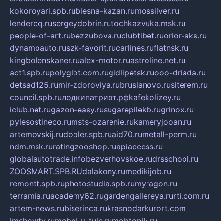
kokoroyari.spb.ru
blesna-kazan.ru
mossilver.ru
lenderoq.ru
sergeydobrin.ru
tochkazvuka.msk.ru
people-of-art.ru
bezzubova.ru
clubtibet.ru
orior-aks.ru
dynamoauto.ru
szk-favorit.ru
carlines.ru
flatnsk.ru
kingbolenskaner.ru
alex-motor.ru
astroline.net.ru
act1.spb.ru
polyglot.com.ru
gidlipetsk.ru
ooo-driada.ru
detsad125.ru
mir-zdoroviya.ru
bruslanovo.ru
siterem.ru
council.spb.ru
лодкипатриот.рф
kafekolizey.ru
iclub.net.ru
gazon-easy.ru
sugarepilekb.ru
grinox.ru
pylesostineco.ru
msts-ozarenie.ru
kameryjooan.ru
artemovskij.ru
dopler.spb.ru
aid70.ru
metall-perm.ru
ndm.msk.ru
ratingzooshop.ru
apiaccess.ru
globalautotrade.info
bezverhovskoe.ru
drsschool.ru
ZOOSMART.SPB.RU
dalakony.ru
medikijob.ru
remontt.spb.ru
photostudia.spb.ru
myragon.ru
terramia.ru
academy62.ru
gardengallereya.ru
rti.com.ru
artem-news.ru
biserinca.ru
krasnodarkurort.com
imshowtv.ru
mebel-v-tule.ru
mobtopik.ru