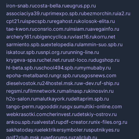
iron-snab.ru
costa-bella.ru
eugrus.pp.ru
associaciya39.ru
primexpo.spb.ru
bezmorchin.ru
ia2.ru
cpt21.ru
ispecspb.ru
regahost.ru
kolosok-elita.ru
tae-kwon.ru
consrio.com.ru
insiam.ru
avegainfo.ru
archery161.ru
bigencyclica.ru
vlast16.ru
korru.net
sarmiento.spb.su
extelopedia.ru
lammin-suo.spb.ru
iskatour.spb.ru
snpi.org.ru
running-line.ru
krygeva-spa.ru
chel.net.ru
rust-loco.ru
dugshop.ru
hl-beta.spb.ru
school494.spb.ru
mymubaby.ru
epoha-metalband.ru
ngr.spb.ru
rusgosnews.com
dieselvostok.ru
24hostel.msk.ru
w-dev.ru
f-ship.ru
regsmi.ru
filmnetwork.ru
malinasp.ru
kinosvin.ru
h2o-salon.ru
malutkayork.ru
deltaprim.spb.ru
tango-perm.ru
gooddir.ru
sgv.su
multiki-online.com
webkrasotki.com
cherinvest.ru
detskiy-ostrov.ru
ankou.spb.ru
alvesta1.ru
pdf-creator.ru
nix-files.org.ru
sakhatoday.ru
elektrikersymboler.ru
sputnikyes.ru
golf2club.msk.ru
aeforums.ru
zallclub.ru