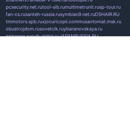
pcsecurity.net.ru
tool-sib.ru
multimetrunit.ru
sp-tour.ru
fan-cs.ru
santeh-russia.ru
symbian9.net.ru
DSHAIR.RU
tmmotors.spb.ru
xjocuricopii.com
musavtomat.msk.ru
obustrojdom.ru
sovetcik.ru
ybaranovskaya.ru
ppknews.ru
cult-alshei.ru
JAPANRUSSIA.RU
proekciyamebel.ru
imper-finans.ru
rim.org.ru
glamourai.ru
brassminus.ru
zabor-pro.ru
ftn.pp.ru
dorogoe58.ru
laimengpacker.ru
kuzova-zapchasti.ru
sageerp.ru
taxodrom.ru
dsrazvitie.ru
hardcity.net.ru
ratinghomegames.ru
topservice25.ru
gubernyan.ru
gtglasslined.ru
ii4.ru
tssport.spb.ru
andorra24.com
blackwallstreet.ru
oboimos.ru
optim-doors.com.ru
ikuch.ru
nycr.org.ru
npa21.ru
vremya-ch.spb.ru
desert000.ru
ivtorgi.ru
ifiori.ru
catalog-statei.ru
dcv.org.ru
spetsmaster174.ru
ipkameryhiseeu.ru
dum26.ru
ruspol.spb.ru
fr-opendp.ru
kam-solnyshko.ru
cheyenne-arapaho.ru
sevzapmetal.spb.ru