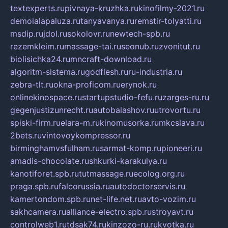
textexperts.ru
pivnaya-kruzhka.ru
kinofilmy-2021.ru
demolalapaluza.ru
tanyavanya.ru
remstir-tolyatti.ru
msdip.ru
jdol.ru
sokolovr.ru
newtech-spb.ru
rezemkleim.ru
massage-tai.ru
seonub.ru
zvonitut.ru
biolisichka24.ru
mncraft-download.ru
algoritm-sistema.ru
godflesh.ru
ru-industria.ru
zebra-tlt.ru
okna-proficom.ru
erynok.ru
onlinekinospace.ru
startupstudio-fefu.ru
zarges-ru.ru
gegenjustizunrecht.ru
autobalashov.ru
utrovortu.ru
spiski-firm.ru
elara-m.ru
kinomusorka.ru
mkcslava.ru
2bets.ru
vintovoykompressor.ru
birminghamvsfulham.ru
sarmat-komp.ru
pioneeri.ru
amadis-chocolate.ru
shkurki-karakulya.ru
kanotiforet.spb.ru
tutmassage.ru
ecolog.org.ru
praga.spb.ru
falcorussia.ru
autodoctorservis.ru
kamertondom.spb.ru
net-life.net.ru
avto-vozim.ru
sakhcamera.ru
alliance-electro.spb.ru
stroyavt.ru
controlweb1.ru
tdsak74.ru
kinzozo-ru.ru
kvotka.ru