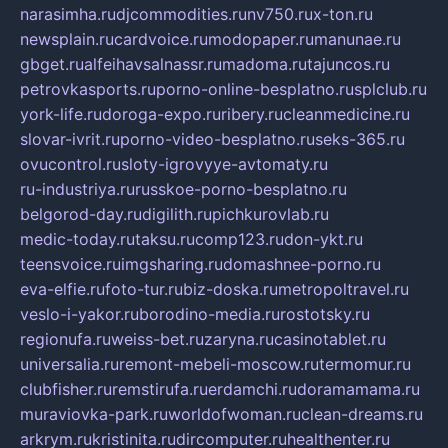
narasimha.ru
djcommodities.ru
nv750.ru
x-ton.ru
newsplain.ru
cardvoice.ru
modopaper.ru
manunae.ru
gbget.ru
alfeihavsalnassr.ru
madoma.ru
tajuncos.ru
petrovkasports.ru
porno-online-besplatno.ru
splclub.ru
york-life.ru
doroga-expo.ru
ribery.ru
cleanmedicine.ru
slovar-ivrit.ru
porno-video-besplatno.ru
seks-365.ru
ovucontrol.ru
sloty-igrovyye-avtomaty.ru
ru-industriya.ru
russkoe-porno-besplatno.ru
belgorod-day.ru
digilith.ru
pichkurovlab.ru
medic-today.ru
taksu.ru
comp123.ru
don-ykt.ru
teensvoice.ru
imgsharing.ru
domashnee-porno.ru
eva-elfie.ru
foto-tur.ru
biz-doska.ru
metropoltravel.ru
veslo-i-yakor.ru
borodino-media.ru
rostotsky.ru
regionufa.ru
weiss-bet.ru
zaryna.ru
casinotablet.ru
universalia.ru
remont-mebeli-moscow.ru
termomur.ru
clubfisher.ru
remstirufa.ru
erdamchi.ru
doramamama.ru
muraviovka-park.ru
worldofwoman.ru
clean-dreams.ru
arkrym.ru
kristinita.ru
dircomputer.ru
healthenter.ru