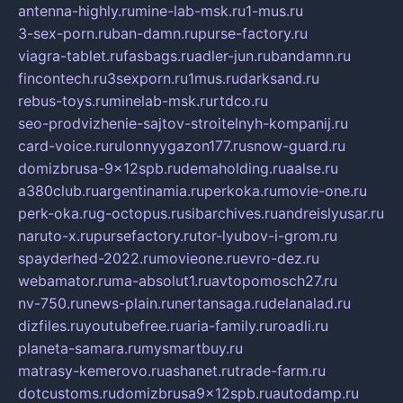
antenna-highly.ru
mine-lab-msk.ru
1-mus.ru
3-sex-porn.ru
ban-damn.ru
purse-factory.ru
viagra-tablet.ru
fasbags.ru
adler-jun.ru
bandamn.ru
fincontech.ru
3sexporn.ru
1mus.ru
darksand.ru
rebus-toys.ru
minelab-msk.ru
rtdco.ru
seo-prodvizhenie-sajtov-stroitelnyh-kompanij.ru
card-voice.ru
rulonnyygazon177.ru
snow-guard.ru
domizbrusa-9x12spb.ru
demaholding.ru
aalse.ru
a380club.ru
argentinamia.ru
perkoka.ru
movie-one.ru
perk-oka.ru
g-octopus.ru
sibarchives.ru
andreislyusar.ru
naruto-x.ru
pursefactory.ru
tor-lyubov-i-grom.ru
spayderhed-2022.ru
movieone.ru
evro-dez.ru
webamator.ru
ma-absolut1.ru
avtopomosch27.ru
nv-750.ru
news-plain.ru
nertansaga.ru
delanalad.ru
dizfiles.ru
youtubefree.ru
aria-family.ru
roadli.ru
planeta-samara.ru
mysmartbuy.ru
matrasy-kemerovo.ru
ashanet.ru
trade-farm.ru
dotcustoms.ru
domizbrusa9x12spb.ru
autodamp.ru