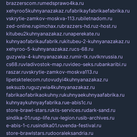
brazzerscom.ru
medsprawo4ka.ru
xehyroo5kuhnyanazakaz.ru
fabrikayfabrikaefabrika.ru
vskrytie-zamkov-moskva-113.ru
biletnadom.ru
zed-online.ru
pimchax.ru
brazzers-hd.ru
z-host.ru
kitubeu2kuhnyanazakaz.ru
naperekate.ru
kuhnyaofabrikaufabrik.ru
kitubeu-2-kuhnyanazakaz.ru
xehyroo-5-kuhnyanazakaz.ru
cs-68.ru
guzywia-4-kuhnyanazakaz.ru
mir-tk.ru
vlknrussia.ru
cs68.ru
vladivostok-map.ru
video-seks.ru
bankaribi.ru
raszar.ru
vskrytie-zamkov-moskva113.ru
lipetsktelecom.ru
tovudyi4kuhnyanazakaz.ru
seksuzb.ru
guzywia4kuhnyanazakaz.ru
fabrikaofabrikaokuhny.ru
kuhnyaekuhnyaafabrika.ru
kuhnyaykuhnyayfabrika.ru
e-abis1c.ru
store-brawl-stars.ru
kts-services.ru
dark-sand.ru
sindika-01.ru
sp-life.ru
x-legion.ru
sib-archives.ru
e-abis-1-c.ru
sindika01.ru
venda-festival.ru
store-brawlstars.ru
dooraleksandria.ru