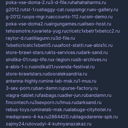
poka-vse-doma-2.ru
3-d-file.ru
hahahaharms.ru
g2012.ru
tst-1.ru
shaggy-cat.ru
opsmgr.ru
ev-gallery.ru
g-2012.ru
ops-mgr.ru
accounts-112.ru
csm-demo.ru
poka-vse-doma2.ru
airgungames.ru
allseo-host.ru
tehosmotre.ru
varieta-yug.ru
cricetc1xbetr1xbetcc2.ru
raytor-d.ru
atillagunn.ru
3d-file.ru
1xbeticricetc1xbetti5.ru
uafoot-statti.ru
e-abis1c.ru
store-brawl-stars.ru
kts-services.ru
dark-sand.ru
sindika-01.ru
sp-life.ru
x-legion.ru
sib-archives.ru
e-abis-1-c.ru
sindika01.ru
venda-festival.ru
store-brawlstars.ru
dooraleksandria.ru
antenna-highly.ru
mine-lab-msk.ru
1-mus.ru
3-sex-porn.ru
ban-damn.ru
purse-factory.ru
viagra-tablet.ru
fasbags.ru
adler-jun.ru
bandamn.ru
fincontech.ru
3sexporn.ru
1mus.ru
darksand.ru
rebus-toys.ru
minelab-msk.ru
alabuga-cityhotel.ru
medsprawo-4-ka.ru
2864420.ru
blagodarenie-spb.ru
zajmy24.ru
tovudyi-4-kuhnyanazakaz.ru