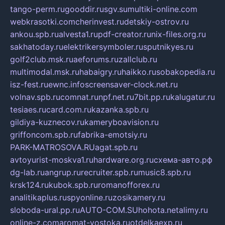
tango-perm.ru
gooddir.ru
sgv.su
multiki-online.com
webkrasotki.com
cherinvest.ru
detskiy-ostrov.ru
ankou.spb.ru
alvesta1.ru
pdf-creator.ru
nix-files.org.ru
sakhatoday.ru
elektrikersymboler.ru
sputnikyes.ru
golf2club.msk.ru
aeforums.ru
zallclub.ru
multimodal.msk.ru
habaigry.ru
haikko.ru
sobakopedia.ru
isz-fest.ru
ewnc.info
screensaver-clock.net.ru
volnav.spb.ru
comnat.ru
npf.net.ru
7bit.pp.ru
kalugatur.ru
tesiaes.ru
card.com.ru
kazanka.spb.ru
gildiya-kuznecov.ru
kameryboavision.ru
griffoncom.spb.ru
fabrika-emotsiy.ru
PARK-MATROSOVA.RU
agat.spb.ru
avtoyurist-moskva1.ru
hardware.org.ru
схема-авто.рф
dg-lab.ru
angrup.ru
recruiter.spb.ru
music8.spb.ru
krsk124.ru
kubok.spb.ru
romanofforex.ru
analitikaplus.ru
spyonline.ru
zosikamery.ru
sloboda-ural.pp.ru
AUTO-COM.SU
hohota.net
alimy.ru
online-z.com
aromat-vostoka.ru
otdelkaexp.ru