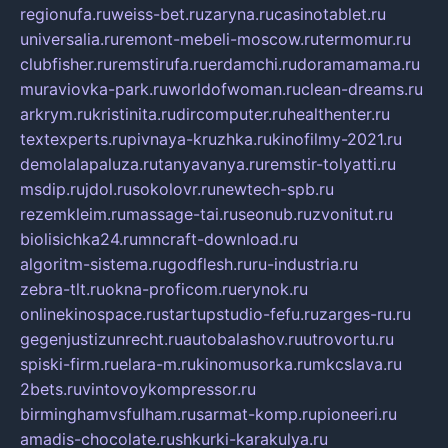
regionufa.ru
weiss-bet.ru
zaryna.ru
casinotablet.ru
universalia.ru
remont-mebeli-moscow.ru
termomur.ru
clubfisher.ru
remstirufa.ru
erdamchi.ru
doramamama.ru
muraviovka-park.ru
worldofwoman.ru
clean-dreams.ru
arkrym.ru
kristinita.ru
dircomputer.ru
healthenter.ru
textexperts.ru
pivnaya-kruzhka.ru
kinofilmy-2021.ru
demolalapaluza.ru
tanyavanya.ru
remstir-tolyatti.ru
msdip.ru
jdol.ru
sokolovr.ru
newtech-spb.ru
rezemkleim.ru
massage-tai.ru
seonub.ru
zvonitut.ru
biolisichka24.ru
mncraft-download.ru
algoritm-sistema.ru
godflesh.ru
ru-industria.ru
zebra-tlt.ru
okna-proficom.ru
erynok.ru
onlinekinospace.ru
startupstudio-fefu.ru
zarges-ru.ru
gegenjustizunrecht.ru
autobalashov.ru
utrovortu.ru
spiski-firm.ru
elara-m.ru
kinomusorka.ru
mkcslava.ru
2bets.ru
vintovoykompressor.ru
birminghamvsfulham.ru
sarmat-komp.ru
pioneeri.ru
amadis-chocolate.ru
shkurki-karakulya.ru