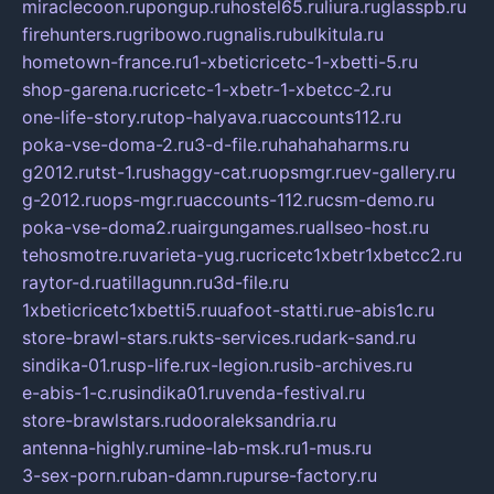
miraclecoon.ru
pongup.ru
hostel65.ru
liura.ru
glasspb.ru
firehunters.ru
gribowo.ru
gnalis.ru
bulkitula.ru
hometown-france.ru
1-xbeticricetc-1-xbetti-5.ru
shop-garena.ru
cricetc-1-xbetr-1-xbetcc-2.ru
one-life-story.ru
top-halyava.ru
accounts112.ru
poka-vse-doma-2.ru
3-d-file.ru
hahahaharms.ru
g2012.ru
tst-1.ru
shaggy-cat.ru
opsmgr.ru
ev-gallery.ru
g-2012.ru
ops-mgr.ru
accounts-112.ru
csm-demo.ru
poka-vse-doma2.ru
airgungames.ru
allseo-host.ru
tehosmotre.ru
varieta-yug.ru
cricetc1xbetr1xbetcc2.ru
raytor-d.ru
atillagunn.ru
3d-file.ru
1xbeticricetc1xbetti5.ru
uafoot-statti.ru
e-abis1c.ru
store-brawl-stars.ru
kts-services.ru
dark-sand.ru
sindika-01.ru
sp-life.ru
x-legion.ru
sib-archives.ru
e-abis-1-c.ru
sindika01.ru
venda-festival.ru
store-brawlstars.ru
dooraleksandria.ru
antenna-highly.ru
mine-lab-msk.ru
1-mus.ru
3-sex-porn.ru
ban-damn.ru
purse-factory.ru