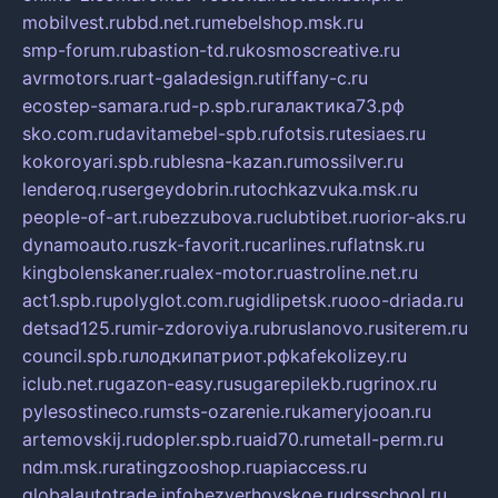
mobilvest.ru
bbd.net.ru
mebelshop.msk.ru
smp-forum.ru
bastion-td.ru
kosmoscreative.ru
avrmotors.ru
art-galadesign.ru
tiffany-c.ru
ecostep-samara.ru
d-p.spb.ru
галактика73.рф
sko.com.ru
davitamebel-spb.ru
fotsis.ru
tesiaes.ru
kokoroyari.spb.ru
blesna-kazan.ru
mossilver.ru
lenderoq.ru
sergeydobrin.ru
tochkazvuka.msk.ru
people-of-art.ru
bezzubova.ru
clubtibet.ru
orior-aks.ru
dynamoauto.ru
szk-favorit.ru
carlines.ru
flatnsk.ru
kingbolenskaner.ru
alex-motor.ru
astroline.net.ru
act1.spb.ru
polyglot.com.ru
gidlipetsk.ru
ooo-driada.ru
detsad125.ru
mir-zdoroviya.ru
bruslanovo.ru
siterem.ru
council.spb.ru
лодкипатриот.рф
kafekolizey.ru
iclub.net.ru
gazon-easy.ru
sugarepilekb.ru
grinox.ru
pylesostineco.ru
msts-ozarenie.ru
kameryjooan.ru
artemovskij.ru
dopler.spb.ru
aid70.ru
metall-perm.ru
ndm.msk.ru
ratingzooshop.ru
apiaccess.ru
globalautotrade.info
bezverhovskoe.ru
drsschool.ru