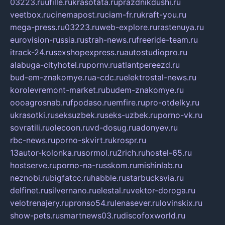
03223.ru
ufille.ru
krasotata.ru
prazdnikdushi.ru
veetbox.ru
cinemapost.ru
ciam-fr.ru
kraft-you.ru
mega-press.ru
03223.ru
web-explore.ru
rastenuya.ru
eurovision-russia.ru
strah-news.ru
freeride-team.ru
itrack-24.ru
sexshopexpress.ru
autostudiopro.ru
alabuga-cityhotel.ru
pornv.ru
atlantpereezd.ru
bud-em-znakomye.ru
a-cdc.ru
elektrostal-news.ru
korolevremont-market.ru
budem-znakomye.ru
oooagrosnab.ru
fpodaso.ru
emfire.ru
pro-otdelky.ru
ukrasotki.ru
seksuzbek.ru
seks-uzbek.ru
porno-vk.ru
sovratili.ru
olecoon.ru
vd-dosug.ru
adonyev.ru
rbc-news.ru
porno-skvirt.ru
krospr.ru
13autor-kolonka.ru
sormol.ru
2rich.ru
hostel-65.ru
hostserve.ru
porno-na-russkom.ru
mishinlab.ru
neznobi.ru
bigfatcc.ru
habble.ru
starbucksvia.ru
delfinet.ru
silvernano.ru
elestal.ru
vektor-doroga.ru
velotrenajery.ru
pronso54.ru
lenasever.ru
lovinskix.ru
show-pets.ru
smartnews03.ru
discofoxworld.ru