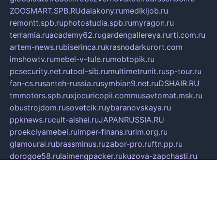
ZOOSMART.SPB.RU
dalakony.ru
medikijob.ru
remontt.spb.ru
photostudia.spb.ru
myragon.ru
terramia.ru
academy62.ru
gardengallereya.ru
rti.com.ru
artem-news.ru
biserinca.ru
krasnodarkurort.com
imshowtv.ru
mebel-v-tule.ru
mobtopik.ru
pcsecurity.net.ru
tool-sib.ru
multimetrunit.ru
sp-tour.ru
fan-cs.ru
santeh-russia.ru
symbian9.net.ru
DSHAIR.RU
tmmotors.spb.ru
xjocuricopii.com
musavtomat.msk.ru
obustrojdom.ru
sovetcik.ru
ybaranovskaya.ru
ppknews.ru
cult-alshei.ru
JAPANRUSSIA.RU
proekciyamebel.ru
imper-finans.ru
rim.org.ru
glamourai.ru
brassminus.ru
zabor-pro.ru
ftn.pp.ru
dorogoe58.ru
laimengpacker.ru
kuzova-zapchasti.ru
sageerp.ru
taxodrom.ru
dsrazvitie.ru
hardcity.net.ru
ratinghomegames.ru
topservice25.ru
gubernyan.ru
gtglasslined.ru
ii4.ru
tssport.spb.ru
andorra24.com
blackwallstreet.ru
oboimos.ru
optim-doors.com.ru
ikuch.ru
nycr.org.ru
npa21.ru
vremya-ch.spb.ru