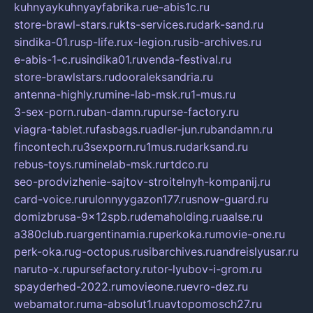
kuhnyaykuhnyayfabrika.ru
e-abis1c.ru
store-brawl-stars.ru
kts-services.ru
dark-sand.ru
sindika-01.ru
sp-life.ru
x-legion.ru
sib-archives.ru
e-abis-1-c.ru
sindika01.ru
venda-festival.ru
store-brawlstars.ru
dooraleksandria.ru
antenna-highly.ru
mine-lab-msk.ru
1-mus.ru
3-sex-porn.ru
ban-damn.ru
purse-factory.ru
viagra-tablet.ru
fasbags.ru
adler-jun.ru
bandamn.ru
fincontech.ru
3sexporn.ru
1mus.ru
darksand.ru
rebus-toys.ru
minelab-msk.ru
rtdco.ru
seo-prodvizhenie-sajtov-stroitelnyh-kompanij.ru
card-voice.ru
rulonnyygazon177.ru
snow-guard.ru
domizbrusa-9x12spb.ru
demaholding.ru
aalse.ru
a380club.ru
argentinamia.ru
perkoka.ru
movie-one.ru
perk-oka.ru
g-octopus.ru
sibarchives.ru
andreislyusar.ru
naruto-x.ru
pursefactory.ru
tor-lyubov-i-grom.ru
spayderhed-2022.ru
movieone.ru
evro-dez.ru
webamator.ru
ma-absolut1.ru
avtopomosch27.ru