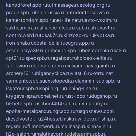
kanotiforet.spb.ru
tutmassage.ru
ecolog.org.ru
praga.spb.ru
falcorussia.ru
autodoctorservis.ru
kamertondom.spb.ru
net-life.net.ru
avto-vozim.ru
sakhcamera.ru
alliance-electro.spb.ru
stroyavt.ru
controlweb1.ru
tdsak74.ru
kinzozo-ru.ru
kvotka.ru
iron-snab.ru
costa-bella.ru
eugrus.pp.ru
associaciya39.ru
primexpo.spb.ru
bezmorchin.ru
ia2.ru
cpt21.ru
ispecspb.ru
regahost.ru
kolosok-elita.ru
tae-kwon.ru
consrio.com.ru
insiam.ru
avegainfo.ru
archery161.ru
bigencyclica.ru
vlast16.ru
korru.net
sarmiento.spb.su
extelopedia.ru
lammin-suo.spb.ru
iskatour.spb.ru
snpi.org.ru
running-line.ru
krygeva-spa.ru
chel.net.ru
rust-loco.ru
dugshop.ru
hl-beta.spb.ru
school494.spb.ru
mymubaby.ru
epoha-metalband.ru
ngr.spb.ru
rusgosnews.com
dieselvostok.ru
24hostel.msk.ru
w-dev.ru
f-ship.ru
regsmi.ru
filmnetwork.ru
malinasp.ru
kinosvin.ru
h2o-salon.ru
malutkayork.ru
deltaprim.spb.ru