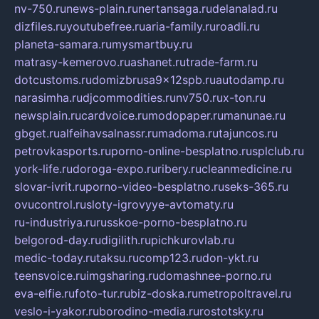
nv-750.ru
news-plain.ru
nertansaga.ru
delanalad.ru
dizfiles.ru
youtubefree.ru
aria-family.ru
roadli.ru
planeta-samara.ru
mysmartbuy.ru
matrasy-kemerovo.ru
ashanet.ru
trade-farm.ru
dotcustoms.ru
domizbrusa9x12spb.ru
autodamp.ru
narasimha.ru
djcommodities.ru
nv750.ru
x-ton.ru
newsplain.ru
cardvoice.ru
modopaper.ru
manunae.ru
gbget.ru
alfeihavsalnassr.ru
madoma.ru
tajuncos.ru
petrovkasports.ru
porno-online-besplatno.ru
splclub.ru
york-life.ru
doroga-expo.ru
ribery.ru
cleanmedicine.ru
slovar-ivrit.ru
porno-video-besplatno.ru
seks-365.ru
ovucontrol.ru
sloty-igrovyye-avtomaty.ru
ru-industriya.ru
russkoe-porno-besplatno.ru
belgorod-day.ru
digilith.ru
pichkurovlab.ru
medic-today.ru
taksu.ru
comp123.ru
don-ykt.ru
teensvoice.ru
imgsharing.ru
domashnee-porno.ru
eva-elfie.ru
foto-tur.ru
biz-doska.ru
metropoltravel.ru
veslo-i-yakor.ru
borodino-media.ru
rostotsky.ru