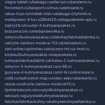
viagra-tablet.ru
fasbags.ru
adler-jun.ru
bandamn.ru
fincontech.ru
3sexporn.ru
1mus.ru
darksand.ru
rebus-toys.ru
minelab-msk.ru
alabuga-cityhotel.ru
medsprawo-4-ka.ru
2864420.ru
blagodarenie-spb.ru
zajmy24.ru
tovudyi-4-kuhnyanazakaz.ru
brazzerscom.ru
medsprawo4ka.ru
xehyroo5kuhnyanazakaz.ru
fabrikayfabrikaefabrika.ru
vskrytie-zamkov-moskva-113.ru
biletnadom.ru
zed-online.ru
pimchax.ru
brazzers-hd.ru
z-host.ru
kitubeu2kuhnyanazakaz.ru
naperekate.ru
kuhnyaofabrikaufabrik.ru
kitubeu-2-kuhnyanazakaz.ru
xehyroo-5-kuhnyanazakaz.ru
cs-68.ru
guzywia-4-kuhnyanazakaz.ru
mir-tk.ru
vlknrussia.ru
cs68.ru
vladivostok-map.ru
video-seks.ru
bankaribi.ru
raszar.ru
vskrytie-zamkov-moskva113.ru
lipetsktelecom.ru
tovudyi4kuhnyanazakaz.ru
seksuzb.ru
guzywia4kuhnyanazakaz.ru
fabrikaofabrikaokuhny.ru
kuhnyaekuhnyaafabrika.ru