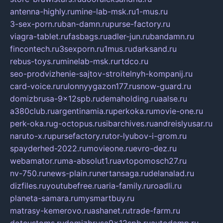
antenna-highly.ru
mine-lab-msk.ru
1-mus.ru
3-sex-porn.ru
ban-damn.ru
purse-factory.ru
viagra-tablet.ru
fasbags.ru
adler-jun.ru
bandamn.ru
fincontech.ru
3sexporn.ru
1mus.ru
darksand.ru
rebus-toys.ru
minelab-msk.ru
rtdco.ru
seo-prodvizhenie-sajtov-stroitelnyh-kompanij.ru
card-voice.ru
rulonnyygazon177.ru
snow-guard.ru
domizbrusa-9x12spb.ru
demaholding.ru
aalse.ru
a380club.ru
argentinamia.ru
perkoka.ru
movie-one.ru
perk-oka.ru
g-octopus.ru
sibarchives.ru
andreislyusar.ru
naruto-x.ru
pursefactory.ru
tor-lyubov-i-grom.ru
spayderhed-2022.ru
movieone.ru
evro-dez.ru
webamator.ru
ma-absolut1.ru
avtopomosch27.ru
nv-750.ru
news-plain.ru
nertansaga.ru
delanalad.ru
dizfiles.ru
youtubefree.ru
aria-family.ru
roadli.ru
planeta-samara.ru
mysmartbuy.ru
matrasy-kemerovo.ru
ashanet.ru
trade-farm.ru
dotcustoms.ru
domizbrusa9x12spb.ru
autodamp.ru