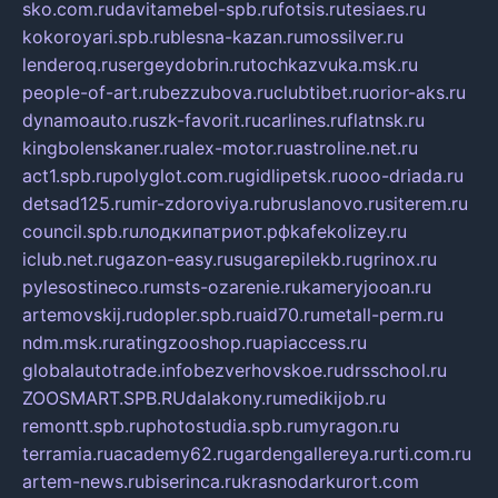
sko.com.ru
davitamebel-spb.ru
fotsis.ru
tesiaes.ru
kokoroyari.spb.ru
blesna-kazan.ru
mossilver.ru
lenderoq.ru
sergeydobrin.ru
tochkazvuka.msk.ru
people-of-art.ru
bezzubova.ru
clubtibet.ru
orior-aks.ru
dynamoauto.ru
szk-favorit.ru
carlines.ru
flatnsk.ru
kingbolenskaner.ru
alex-motor.ru
astroline.net.ru
act1.spb.ru
polyglot.com.ru
gidlipetsk.ru
ooo-driada.ru
detsad125.ru
mir-zdoroviya.ru
bruslanovo.ru
siterem.ru
council.spb.ru
лодкипатриот.рф
kafekolizey.ru
iclub.net.ru
gazon-easy.ru
sugarepilekb.ru
grinox.ru
pylesostineco.ru
msts-ozarenie.ru
kameryjooan.ru
artemovskij.ru
dopler.spb.ru
aid70.ru
metall-perm.ru
ndm.msk.ru
ratingzooshop.ru
apiaccess.ru
globalautotrade.info
bezverhovskoe.ru
drsschool.ru
ZOOSMART.SPB.RU
dalakony.ru
medikijob.ru
remontt.spb.ru
photostudia.spb.ru
myragon.ru
terramia.ru
academy62.ru
gardengallereya.ru
rti.com.ru
artem-news.ru
biserinca.ru
krasnodarkurort.com