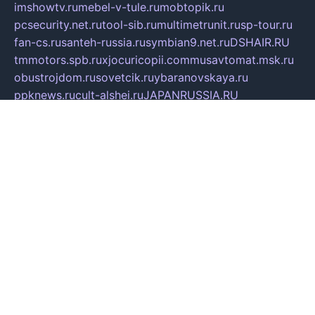
imshowtv.ru
mebel-v-tule.ru
mobtopik.ru
pcsecurity.net.ru
tool-sib.ru
multimetrunit.ru
sp-tour.ru
fan-cs.ru
santeh-russia.ru
symbian9.net.ru
DSHAIR.RU
tmmotors.spb.ru
xjocuricopii.com
musavtomat.msk.ru
obustrojdom.ru
sovetcik.ru
ybaranovskaya.ru
ppknews.ru
cult-alshei.ru
JAPANRUSSIA.RU
proekciyamebel.ru
imper-finans.ru
rim.org.ru
glamourai.ru
brassminus.ru
zabor-pro.ru
ftn.pp.ru
dorogoe58.ru
laimengpacker.ru
kuzova-zapchasti.ru
sageerp.ru
taxodrom.ru
dsrazvitie.ru
hardcity.net.ru
ratinghomegames.ru
topservice25.ru
gubernyan.ru
gtglasslined.ru
ii4.ru
tssport.spb.ru
andorra24.com
blackwallstreet.ru
oboimos.ru
optim-doors.com.ru
ikuch.ru
nycr.org.ru
npa21.ru
vremya-ch.spb.ru
desert000.ru
ivtorgi.ru
ifiori.ru
catalog-statei.ru
dcv.org.ru
spetsmaster174.ru
ipkameryhiseeu.ru
dum26.ru
ruspol.spb.ru
fr-opendp.ru
kam-solnyshko.ru
cheyenne-arapaho.ru
sevzapmetal.spb.ru