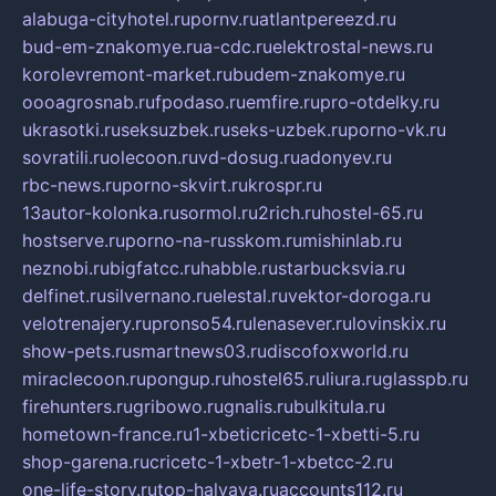
alabuga-cityhotel.ru
pornv.ru
atlantpereezd.ru
bud-em-znakomye.ru
a-cdc.ru
elektrostal-news.ru
korolevremont-market.ru
budem-znakomye.ru
oooagrosnab.ru
fpodaso.ru
emfire.ru
pro-otdelky.ru
ukrasotki.ru
seksuzbek.ru
seks-uzbek.ru
porno-vk.ru
sovratili.ru
olecoon.ru
vd-dosug.ru
adonyev.ru
rbc-news.ru
porno-skvirt.ru
krospr.ru
13autor-kolonka.ru
sormol.ru
2rich.ru
hostel-65.ru
hostserve.ru
porno-na-russkom.ru
mishinlab.ru
neznobi.ru
bigfatcc.ru
habble.ru
starbucksvia.ru
delfinet.ru
silvernano.ru
elestal.ru
vektor-doroga.ru
velotrenajery.ru
pronso54.ru
lenasever.ru
lovinskix.ru
show-pets.ru
smartnews03.ru
discofoxworld.ru
miraclecoon.ru
pongup.ru
hostel65.ru
liura.ru
glasspb.ru
firehunters.ru
gribowo.ru
gnalis.ru
bulkitula.ru
hometown-france.ru
1-xbeticricetc-1-xbetti-5.ru
shop-garena.ru
cricetc-1-xbetr-1-xbetcc-2.ru
one-life-story.ru
top-halyava.ru
accounts112.ru