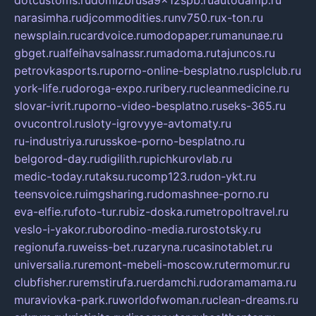
narasimha.ru
djcommodities.ru
nv750.ru
x-ton.ru
newsplain.ru
cardvoice.ru
modopaper.ru
manunae.ru
gbget.ru
alfeihavsalnassr.ru
madoma.ru
tajuncos.ru
petrovkasports.ru
porno-online-besplatno.ru
splclub.ru
york-life.ru
doroga-expo.ru
ribery.ru
cleanmedicine.ru
slovar-ivrit.ru
porno-video-besplatno.ru
seks-365.ru
ovucontrol.ru
sloty-igrovyye-avtomaty.ru
ru-industriya.ru
russkoe-porno-besplatno.ru
belgorod-day.ru
digilith.ru
pichkurovlab.ru
medic-today.ru
taksu.ru
comp123.ru
don-ykt.ru
teensvoice.ru
imgsharing.ru
domashnee-porno.ru
eva-elfie.ru
foto-tur.ru
biz-doska.ru
metropoltravel.ru
veslo-i-yakor.ru
borodino-media.ru
rostotsky.ru
regionufa.ru
weiss-bet.ru
zaryna.ru
casinotablet.ru
universalia.ru
remont-mebeli-moscow.ru
termomur.ru
clubfisher.ru
remstirufa.ru
erdamchi.ru
doramamama.ru
muraviovka-park.ru
worldofwoman.ru
clean-dreams.ru