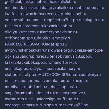
golf2club.msk.ru
aeforums.ru
zallclub.ru
multimodal.msk.ru
habaigry.ru
haikko.ru
sobakopedia.ru
isz-fest.ru
ewnc.info
screensaver-clock.net.ru
volnav.spb.ru
comnat.ru
npf.net.ru
7bit.pp.ru
kalugatur.ru
tesiaes.ru
card.com.ru
kazanka.spb.ru
gildiya-kuznecov.ru
kameryboavision.ru
griffoncom.spb.ru
fabrika-emotsiy.ru
PARK-MATROSOVA.RU
agat.spb.ru
avtoyurist-moskva1.ru
hardware.org.ru
схема-авто.рф
dg-lab.ru
angrup.ru
recruiter.spb.ru
music8.spb.ru
krsk124.ru
kubok.spb.ru
romanofforex.ru
analitikaplus.ru
spyonline.ru
zosikamery.ru
sloboda-ural.pp.ru
AUTO-COM.SU
hohota.net
alimy.ru
online-z.com
aromat-vostoka.ru
otdelkaexp.ru
mobilvest.ru
bbd.net.ru
mebelshop.msk.ru
smp-forum.ru
bastion-td.ru
kosmoscreative.ru
avrmotors.ru
art-galadesign.ru
tiffany-c.ru
ecostep-samara.ru
d-p.spb.ru
галактика73.рф