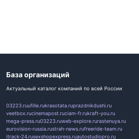
База организаций
Актуальный каталог компаний по всей России
03223.ru
ufille.ru
krasotata.ru
prazdnikdushi.ru
veetbox.ru
cinemapost.ru
ciam-fr.ru
kraft-you.ru
mega-press.ru
03223.ru
web-explore.ru
rastenuya.ru
eurovision-russia.ru
strah-news.ru
freeride-team.ru
itrack-24.ru
sexshopexpress.ru
autostudiopro.ru