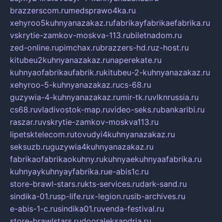
brazzerscom.ru
medsprawo4ka.ru
xehyroo5kuhnyanazakaz.ru
fabrikayfabrikaefabrika.ru
vskrytie-zamkov-moskva-113.ru
biletnadom.ru
zed-online.ru
pimchax.ru
brazzers-hd.ru
z-host.ru
kitubeu2kuhnyanazakaz.ru
naperekate.ru
kuhnyaofabrikaufabrik.ru
kitubeu-2-kuhnyanazakaz.ru
xehyroo-5-kuhnyanazakaz.ru
cs-68.ru
guzywia-4-kuhnyanazakaz.ru
mir-tk.ru
vlknrussia.ru
cs68.ru
vladivostok-map.ru
video-seks.ru
bankaribi.ru
raszar.ru
vskrytie-zamkov-moskva113.ru
lipetsktelecom.ru
tovudyi4kuhnyanazakaz.ru
seksuzb.ru
guzywia4kuhnyanazakaz.ru
fabrikaofabrikaokuhny.ru
kuhnyaekuhnyaafabrika.ru
kuhnyaykuhnyayfabrika.ru
e-abis1c.ru
store-brawl-stars.ru
kts-services.ru
dark-sand.ru
sindika-01.ru
sp-life.ru
x-legion.ru
sib-archives.ru
e-abis-1-c.ru
sindika01.ru
venda-festival.ru
store-brawlstars.ru
dooraleksandria.ru