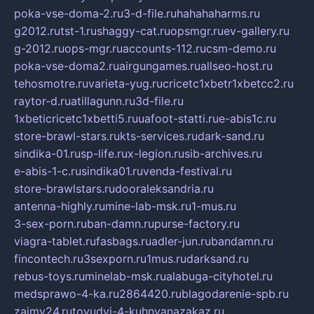
poka-vse-doma-2.ru
3-d-file.ru
hahahaharms.ru
g2012.ru
tst-1.ru
shaggy-cat.ru
opsmgr.ru
ev-gallery.ru
g-2012.ru
ops-mgr.ru
accounts-112.ru
csm-demo.ru
poka-vse-doma2.ru
airgungames.ru
allseo-host.ru
tehosmotre.ru
varieta-yug.ru
cricetc1xbetr1xbetcc2.ru
raytor-d.ru
atillagunn.ru
3d-file.ru
1xbeticricetc1xbetti5.ru
uafoot-statti.ru
e-abis1c.ru
store-brawl-stars.ru
kts-services.ru
dark-sand.ru
sindika-01.ru
sp-life.ru
x-legion.ru
sib-archives.ru
e-abis-1-c.ru
sindika01.ru
venda-festival.ru
store-brawlstars.ru
dooraleksandria.ru
antenna-highly.ru
mine-lab-msk.ru
1-mus.ru
3-sex-porn.ru
ban-damn.ru
purse-factory.ru
viagra-tablet.ru
fasbags.ru
adler-jun.ru
bandamn.ru
fincontech.ru
3sexporn.ru
1mus.ru
darksand.ru
rebus-toys.ru
minelab-msk.ru
alabuga-cityhotel.ru
medsprawo-4-ka.ru
2864420.ru
blagodarenie-spb.ru
zajmy24.ru
tovudyi-4-kuhnyanazakaz.ru