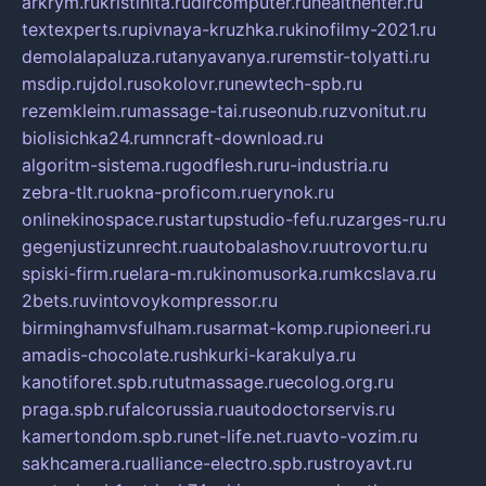
arkrym.ru
kristinita.ru
dircomputer.ru
healthenter.ru
textexperts.ru
pivnaya-kruzhka.ru
kinofilmy-2021.ru
demolalapaluza.ru
tanyavanya.ru
remstir-tolyatti.ru
msdip.ru
jdol.ru
sokolovr.ru
newtech-spb.ru
rezemkleim.ru
massage-tai.ru
seonub.ru
zvonitut.ru
biolisichka24.ru
mncraft-download.ru
algoritm-sistema.ru
godflesh.ru
ru-industria.ru
zebra-tlt.ru
okna-proficom.ru
erynok.ru
onlinekinospace.ru
startupstudio-fefu.ru
zarges-ru.ru
gegenjustizunrecht.ru
autobalashov.ru
utrovortu.ru
spiski-firm.ru
elara-m.ru
kinomusorka.ru
mkcslava.ru
2bets.ru
vintovoykompressor.ru
birminghamvsfulham.ru
sarmat-komp.ru
pioneeri.ru
amadis-chocolate.ru
shkurki-karakulya.ru
kanotiforet.spb.ru
tutmassage.ru
ecolog.org.ru
praga.spb.ru
falcorussia.ru
autodoctorservis.ru
kamertondom.spb.ru
net-life.net.ru
avto-vozim.ru
sakhcamera.ru
alliance-electro.spb.ru
stroyavt.ru