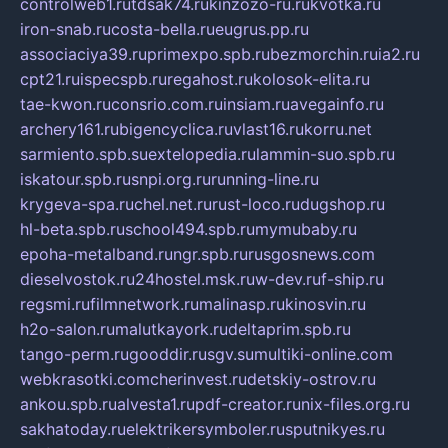
controlweb1.ru
tdsak74.ru
kinzozo-ru.ru
kvotka.ru
iron-snab.ru
costa-bella.ru
eugrus.pp.ru
associaciya39.ru
primexpo.spb.ru
bezmorchin.ru
ia2.ru
cpt21.ru
ispecspb.ru
regahost.ru
kolosok-elita.ru
tae-kwon.ru
consrio.com.ru
insiam.ru
avegainfo.ru
archery161.ru
bigencyclica.ru
vlast16.ru
korru.net
sarmiento.spb.su
extelopedia.ru
lammin-suo.spb.ru
iskatour.spb.ru
snpi.org.ru
running-line.ru
krygeva-spa.ru
chel.net.ru
rust-loco.ru
dugshop.ru
hl-beta.spb.ru
school494.spb.ru
mymubaby.ru
epoha-metalband.ru
ngr.spb.ru
rusgosnews.com
dieselvostok.ru
24hostel.msk.ru
w-dev.ru
f-ship.ru
regsmi.ru
filmnetwork.ru
malinasp.ru
kinosvin.ru
h2o-salon.ru
malutkayork.ru
deltaprim.spb.ru
tango-perm.ru
gooddir.ru
sgv.su
multiki-online.com
webkrasotki.com
cherinvest.ru
detskiy-ostrov.ru
ankou.spb.ru
alvesta1.ru
pdf-creator.ru
nix-files.org.ru
sakhatoday.ru
elektrikersymboler.ru
sputnikyes.ru