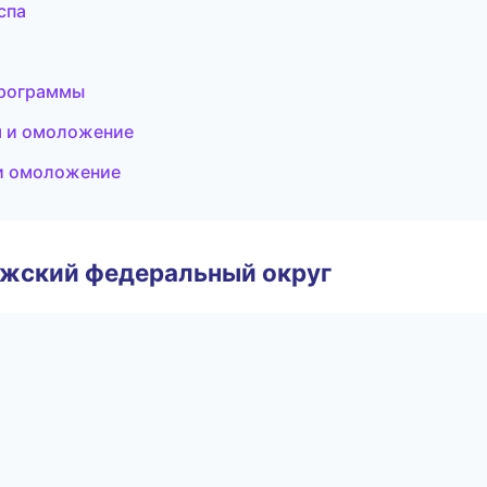
спа
программы
я и омоложение
 и омоложение
лжский федеральный округ