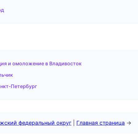
од
ция и омоложение в Владивосток
альчик
анкт-Петербург
лжский федеральный округ
|
Главная страница
→