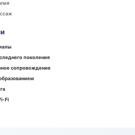
апия
ассаж
ми
риалы
следнего поколения
урное сопровождение
образованием
га
i-Fi