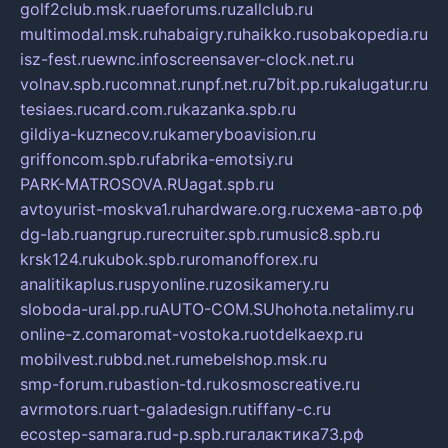
golf2club.msk.ru
aeforums.ru
zallclub.ru
multimodal.msk.ru
habaigry.ru
haikko.ru
sobakopedia.ru
isz-fest.ru
ewnc.info
screensaver-clock.net.ru
volnav.spb.ru
comnat.ru
npf.net.ru
7bit.pp.ru
kalugatur.ru
tesiaes.ru
card.com.ru
kazanka.spb.ru
gildiya-kuznecov.ru
kameryboavision.ru
griffoncom.spb.ru
fabrika-emotsiy.ru
PARK-MATROSOVA.RU
agat.spb.ru
avtoyurist-moskva1.ru
hardware.org.ru
схема-авто.рф
dg-lab.ru
angrup.ru
recruiter.spb.ru
music8.spb.ru
krsk124.ru
kubok.spb.ru
romanofforex.ru
analitikaplus.ru
spyonline.ru
zosikamery.ru
sloboda-ural.pp.ru
AUTO-COM.SU
hohota.net
alimy.ru
online-z.com
aromat-vostoka.ru
otdelkaexp.ru
mobilvest.ru
bbd.net.ru
mebelshop.msk.ru
smp-forum.ru
bastion-td.ru
kosmoscreative.ru
avrmotors.ru
art-galadesign.ru
tiffany-c.ru
ecostep-samara.ru
d-p.spb.ru
галактика73.рф