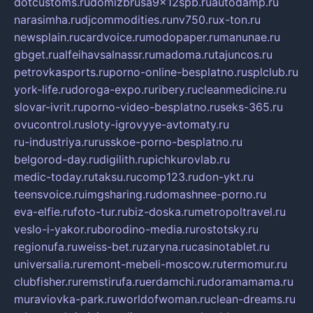
dotcustoms.ru
domizbrusa9x12spb.ru
autodamp.ru
narasimha.ru
djcommodities.ru
nv750.ru
x-ton.ru
newsplain.ru
cardvoice.ru
modopaper.ru
manunae.ru
gbget.ru
alfeihavsalnassr.ru
madoma.ru
tajuncos.ru
petrovkasports.ru
porno-online-besplatno.ru
splclub.ru
york-life.ru
doroga-expo.ru
ribery.ru
cleanmedicine.ru
slovar-ivrit.ru
porno-video-besplatno.ru
seks-365.ru
ovucontrol.ru
sloty-igrovyye-avtomaty.ru
ru-industriya.ru
russkoe-porno-besplatno.ru
belgorod-day.ru
digilith.ru
pichkurovlab.ru
medic-today.ru
taksu.ru
comp123.ru
don-ykt.ru
teensvoice.ru
imgsharing.ru
domashnee-porno.ru
eva-elfie.ru
foto-tur.ru
biz-doska.ru
metropoltravel.ru
veslo-i-yakor.ru
borodino-media.ru
rostotsky.ru
regionufa.ru
weiss-bet.ru
zaryna.ru
casinotablet.ru
universalia.ru
remont-mebeli-moscow.ru
termomur.ru
clubfisher.ru
remstirufa.ru
erdamchi.ru
doramamama.ru
muraviovka-park.ru
worldofwoman.ru
clean-dreams.ru