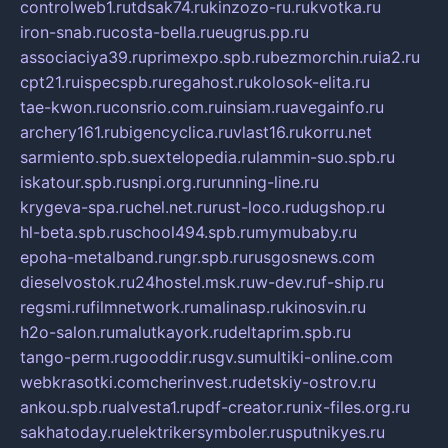
controlweb1.ru
tdsak74.ru
kinzozo-ru.ru
kvotka.ru
iron-snab.ru
costa-bella.ru
eugrus.pp.ru
associaciya39.ru
primexpo.spb.ru
bezmorchin.ru
ia2.ru
cpt21.ru
ispecspb.ru
regahost.ru
kolosok-elita.ru
tae-kwon.ru
consrio.com.ru
insiam.ru
avegainfo.ru
archery161.ru
bigencyclica.ru
vlast16.ru
korru.net
sarmiento.spb.su
extelopedia.ru
lammin-suo.spb.ru
iskatour.spb.ru
snpi.org.ru
running-line.ru
krygeva-spa.ru
chel.net.ru
rust-loco.ru
dugshop.ru
hl-beta.spb.ru
school494.spb.ru
mymubaby.ru
epoha-metalband.ru
ngr.spb.ru
rusgosnews.com
dieselvostok.ru
24hostel.msk.ru
w-dev.ru
f-ship.ru
regsmi.ru
filmnetwork.ru
malinasp.ru
kinosvin.ru
h2o-salon.ru
malutkayork.ru
deltaprim.spb.ru
tango-perm.ru
gooddir.ru
sgv.su
multiki-online.com
webkrasotki.com
cherinvest.ru
detskiy-ostrov.ru
ankou.spb.ru
alvesta1.ru
pdf-creator.ru
nix-files.org.ru
sakhatoday.ru
elektrikersymboler.ru
sputnikyes.ru