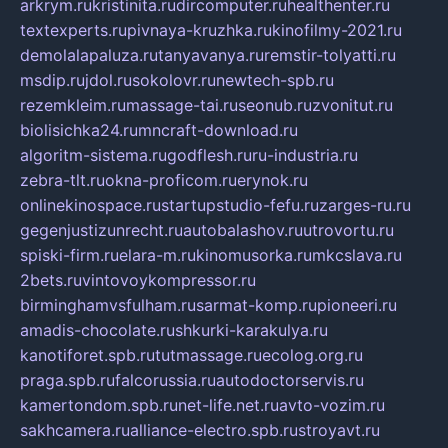
arkrym.ru
kristinita.ru
dircomputer.ru
healthenter.ru
textexperts.ru
pivnaya-kruzhka.ru
kinofilmy-2021.ru
demolalapaluza.ru
tanyavanya.ru
remstir-tolyatti.ru
msdip.ru
jdol.ru
sokolovr.ru
newtech-spb.ru
rezemkleim.ru
massage-tai.ru
seonub.ru
zvonitut.ru
biolisichka24.ru
mncraft-download.ru
algoritm-sistema.ru
godflesh.ru
ru-industria.ru
zebra-tlt.ru
okna-proficom.ru
erynok.ru
onlinekinospace.ru
startupstudio-fefu.ru
zarges-ru.ru
gegenjustizunrecht.ru
autobalashov.ru
utrovortu.ru
spiski-firm.ru
elara-m.ru
kinomusorka.ru
mkcslava.ru
2bets.ru
vintovoykompressor.ru
birminghamvsfulham.ru
sarmat-komp.ru
pioneeri.ru
amadis-chocolate.ru
shkurki-karakulya.ru
kanotiforet.spb.ru
tutmassage.ru
ecolog.org.ru
praga.spb.ru
falcorussia.ru
autodoctorservis.ru
kamertondom.spb.ru
net-life.net.ru
avto-vozim.ru
sakhcamera.ru
alliance-electro.spb.ru
stroyavt.ru