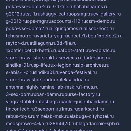
poka-vse-doma-2.ru
3-d-file.ru
hahahaharms.ru
g2012.ru
tst-1.ru
shaggy-cat.ru
opsmgr.ru
ev-gallery.ru
g-2012.ru
ops-mgr.ru
accounts-112.ru
csm-demo.ru
poka-vse-doma2.ru
airgungames.ru
allseo-host.ru
tehosmotre.ru
varieta-yug.ru
cricetc1xbetr1xbetcc2.ru
raytor-d.ru
atillagunn.ru
3d-file.ru
1xbeticricetc1xbetti5.ru
uafoot-statti.ru
e-abis1c.ru
store-brawl-stars.ru
kts-services.ru
dark-sand.ru
sindika-01.ru
sp-life.ru
x-legion.ru
sib-archives.ru
e-abis-1-c.ru
sindika01.ru
venda-festival.ru
store-brawlstars.ru
dooraleksandria.ru
antenna-highly.ru
mine-lab-msk.ru
1-mus.ru
3-sex-porn.ru
ban-damn.ru
purse-factory.ru
viagra-tablet.ru
fasbags.ru
adler-jun.ru
bandamn.ru
fincontech.ru
3sexporn.ru
1mus.ru
darksand.ru
rebus-toys.ru
minelab-msk.ru
alabuga-cityhotel.ru
medsprawo-4-ka.ru
2864420.ru
blagodarenie-spb.ru
zajmy24.ru
tovudyi-4-kuhnyanazakaz.ru