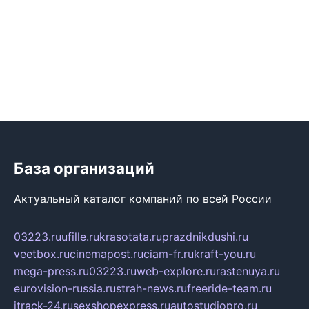
База организаций
Актуальный каталог компаний по всей России
03223.ru
ufille.ru
krasotata.ru
prazdnikdushi.ru
veetbox.ru
cinemapost.ru
ciam-fr.ru
kraft-you.ru
mega-press.ru
03223.ru
web-explore.ru
rastenuya.ru
eurovision-russia.ru
strah-news.ru
freeride-team.ru
itrack-24.ru
sexshopexpress.ru
autostudiopro.ru