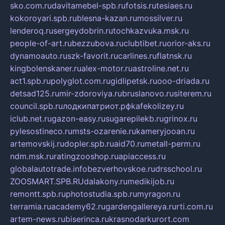
sko.com.ru
davitamebel-spb.ru
fotsis.ru
tesiaes.ru
kokoroyari.spb.ru
blesna-kazan.ru
mossilver.ru
lenderoq.ru
sergeydobrin.ru
tochkazvuka.msk.ru
people-of-art.ru
bezzubova.ru
clubtibet.ru
orior-aks.ru
dynamoauto.ru
szk-favorit.ru
carlines.ru
flatnsk.ru
kingbolenskaner.ru
alex-motor.ru
astroline.net.ru
act1.spb.ru
polyglot.com.ru
gidlipetsk.ru
ooo-driada.ru
detsad125.ru
mir-zdoroviya.ru
bruslanovo.ru
siterem.ru
council.spb.ru
лодкипатриот.рф
kafekolizey.ru
iclub.net.ru
gazon-easy.ru
sugarepilekb.ru
grinox.ru
pylesostineco.ru
msts-ozarenie.ru
kameryjooan.ru
artemovskij.ru
dopler.spb.ru
aid70.ru
metall-perm.ru
ndm.msk.ru
ratingzooshop.ru
apiaccess.ru
globalautotrade.info
bezverhovskoe.ru
drsschool.ru
ZOOSMART.SPB.RU
dalakony.ru
medikijob.ru
remontt.spb.ru
photostudia.spb.ru
myragon.ru
terramia.ru
academy62.ru
gardengallereya.ru
rti.com.ru
artem-news.ru
biserinca.ru
krasnodarkurort.com