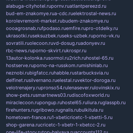
alabuga-cityhotel.ru
pornv.ru
atlantpereezd.ru
bud-em-znakomye.ru
a-cdc.ru
elektrostal-news.ru
korolevremont-market.ru
budem-znakomye.ru
oooagrosnab.ru
fpodaso.ru
emfire.ru
pro-otdelky.ru
ukrasotki.ru
seksuzbek.ru
seks-uzbek.ru
porno-vk.ru
sovratili.ru
olecoon.ru
vd-dosug.ru
adonyev.ru
rbc-news.ru
porno-skvirt.ru
krospr.ru
13autor-kolonka.ru
sormol.ru
2rich.ru
hostel-65.ru
hostserve.ru
porno-na-russkom.ru
mishinlab.ru
neznobi.ru
bigfatcc.ru
habble.ru
starbucksvia.ru
delfinet.ru
silvernano.ru
elestal.ru
vektor-doroga.ru
velotrenajery.ru
pronso54.ru
lenasever.ru
lovinskix.ru
show-pets.ru
smartnews03.ru
discofoxworld.ru
miraclecoon.ru
pongup.ru
hostel65.ru
liura.ru
glasspb.ru
firehunters.ru
gribowo.ru
gnalis.ru
bulkitula.ru
hometown-france.ru
1-xbeticricetc-1-xbetti-5.ru
shop-garena.ru
cricetc-1-xbetr-1-xbetcc-2.ru
one-life-story.ru
top-halyava.ru
accounts112.ru