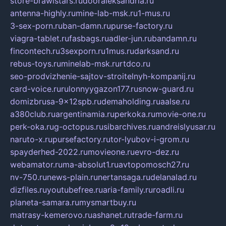
store-brawlstars.ru
dooraleksandria.ru
antenna-highly.ru
mine-lab-msk.ru
1-mus.ru
3-sex-porn.ru
ban-damn.ru
purse-factory.ru
viagra-tablet.ru
fasbags.ru
adler-jun.ru
bandamn.ru
fincontech.ru
3sexporn.ru
1mus.ru
darksand.ru
rebus-toys.ru
minelab-msk.ru
rtdco.ru
seo-prodvizhenie-sajtov-stroitelnyh-kompanij.ru
card-voice.ru
rulonnyygazon177.ru
snow-guard.ru
domizbrusa-9x12spb.ru
demaholding.ru
aalse.ru
a380club.ru
argentinamia.ru
perkoka.ru
movie-one.ru
perk-oka.ru
g-octopus.ru
sibarchives.ru
andreislyusar.ru
naruto-x.ru
pursefactory.ru
tor-lyubov-i-grom.ru
spayderhed-2022.ru
movieone.ru
evro-dez.ru
webamator.ru
ma-absolut1.ru
avtopomosch27.ru
nv-750.ru
news-plain.ru
nertansaga.ru
delanalad.ru
dizfiles.ru
youtubefree.ru
aria-family.ru
roadli.ru
planeta-samara.ru
mysmartbuy.ru
matrasy-kemerovo.ru
ashanet.ru
trade-farm.ru