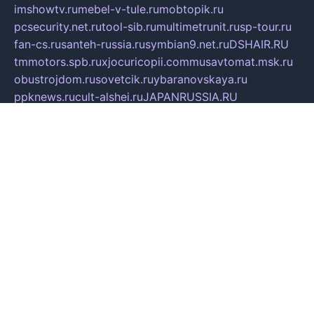
imshowtv.ru
mebel-v-tule.ru
mobtopik.ru
pcsecurity.net.ru
tool-sib.ru
multimetrunit.ru
sp-tour.ru
fan-cs.ru
santeh-russia.ru
symbian9.net.ru
DSHAIR.RU
tmmotors.spb.ru
xjocuricopii.com
musavtomat.msk.ru
obustrojdom.ru
sovetcik.ru
ybaranovskaya.ru
ppknews.ru
cult-alshei.ru
JAPANRUSSIA.RU
proekciyamebel.ru
imper-finans.ru
rim.org.ru
glamourai.ru
brassminus.ru
zabor-pro.ru
ftn.pp.ru
dorogoe58.ru
laimengpacker.ru
kuzova-zapchasti.ru
sageerp.ru
taxodrom.ru
dsrazvitie.ru
hardcity.net.ru
ratinghomegames.ru
topservice25.ru
gubernyan.ru
gtglasslined.ru
ii4.ru
tssport.spb.ru
andorra24.com
blackwallstreet.ru
oboimos.ru
optim-doors.com.ru
ikuch.ru
nycr.org.ru
npa21.ru
vremya-ch.spb.ru
desert000.ru
ivtorgi.ru
ifiori.ru
catalog-statei.ru
dcv.org.ru
spetsmaster174.ru
ipkameryhiseeu.ru
dum26.ru
ruspol.spb.ru
fr-opendp.ru
kam-solnyshko.ru
cheyenne-arapaho.ru
sevzapmetal.spb.ru