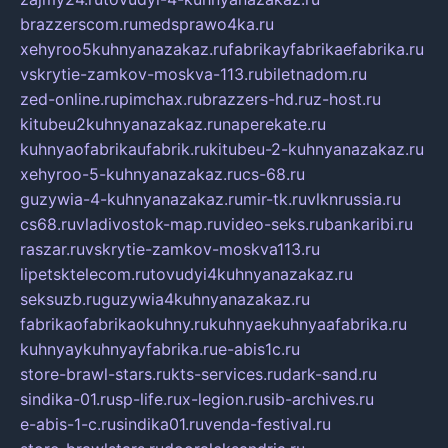
brazzerscom.ru
medsprawo4ka.ru
xehyroo5kuhnyanazakaz.ru
fabrikayfabrikaefabrika.ru
vskrytie-zamkov-moskva-113.ru
biletnadom.ru
zed-online.ru
pimchax.ru
brazzers-hd.ru
z-host.ru
kitubeu2kuhnyanazakaz.ru
naperekate.ru
kuhnyaofabrikaufabrik.ru
kitubeu-2-kuhnyanazakaz.ru
xehyroo-5-kuhnyanazakaz.ru
cs-68.ru
guzywia-4-kuhnyanazakaz.ru
mir-tk.ru
vlknrussia.ru
cs68.ru
vladivostok-map.ru
video-seks.ru
bankaribi.ru
raszar.ru
vskrytie-zamkov-moskva113.ru
lipetsktelecom.ru
tovudyi4kuhnyanazakaz.ru
seksuzb.ru
guzywia4kuhnyanazakaz.ru
fabrikaofabrikaokuhny.ru
kuhnyaekuhnyaafabrika.ru
kuhnyaykuhnyayfabrika.ru
e-abis1c.ru
store-brawl-stars.ru
kts-services.ru
dark-sand.ru
sindika-01.ru
sp-life.ru
x-legion.ru
sib-archives.ru
e-abis-1-c.ru
sindika01.ru
venda-festival.ru