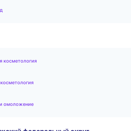
од
ая косметология
 косметология
 и омоложение