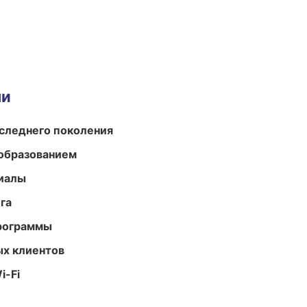
ми
следнего поколения
образованием
риалы
га
программы
ых клиентов
i-Fi