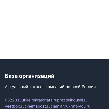
База организаций
Актуальный каталог компаний по всей России
03223.ru
ufille.ru
krasotata.ru
prazdnikdushi.ru
veetbox.ru
cinemapost.ru
ciam-fr.ru
kraft-you.ru