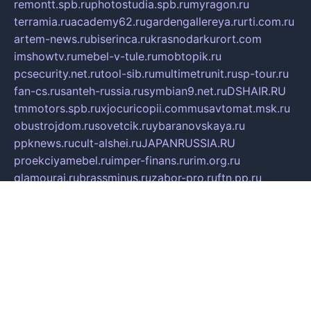
remontt.spb.ru
photostudia.spb.ru
myragon.ru
terramia.ru
academy62.ru
gardengallereya.ru
rti.com.ru
artem-news.ru
biserinca.ru
krasnodarkurort.com
imshowtv.ru
mebel-v-tule.ru
mobtopik.ru
pcsecurity.net.ru
tool-sib.ru
multimetrunit.ru
sp-tour.ru
fan-cs.ru
santeh-russia.ru
symbian9.net.ru
DSHAIR.RU
tmmotors.spb.ru
xjocuricopii.com
musavtomat.msk.ru
obustrojdom.ru
sovetcik.ru
ybaranovskaya.ru
ppknews.ru
cult-alshei.ru
JAPANRUSSIA.RU
proekciyamebel.ru
imper-finans.ru
rim.org.ru
glamourai.ru
brassminus.ru
zabor-pro.ru
ftn.pp.ru
dorogoe58.ru
laimengpacker.ru
kuzova-zapchasti.ru
sageerp.ru
taxodrom.ru
dsrazvitie.ru
hardcity.net.ru
ratinghomegames.ru
topservice25.ru
gubernyan.ru
gtglasslined.ru
ii4.ru
tssport.spb.ru
andorra24.com
blackwallstreet.ru
oboimos.ru
optim-doors.com.ru
ikuch.ru
nycr.org.ru
npa21.ru
vremya-ch.spb.ru
desert000.ru
ivtorgi.ru
ifiori.ru
catalog-statei.ru