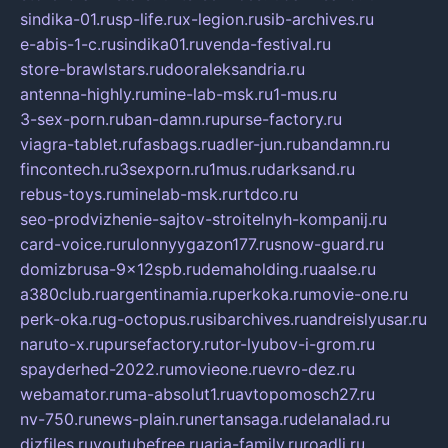
sindika-01.ru
sp-life.ru
x-legion.ru
sib-archives.ru
e-abis-1-c.ru
sindika01.ru
venda-festival.ru
store-brawlstars.ru
dooraleksandria.ru
antenna-highly.ru
mine-lab-msk.ru
1-mus.ru
3-sex-porn.ru
ban-damn.ru
purse-factory.ru
viagra-tablet.ru
fasbags.ru
adler-jun.ru
bandamn.ru
fincontech.ru
3sexporn.ru
1mus.ru
darksand.ru
rebus-toys.ru
minelab-msk.ru
rtdco.ru
seo-prodvizhenie-sajtov-stroitelnyh-kompanij.ru
card-voice.ru
rulonnyygazon177.ru
snow-guard.ru
domizbrusa-9x12spb.ru
demaholding.ru
aalse.ru
a380club.ru
argentinamia.ru
perkoka.ru
movie-one.ru
perk-oka.ru
g-octopus.ru
sibarchives.ru
andreislyusar.ru
naruto-x.ru
pursefactory.ru
tor-lyubov-i-grom.ru
spayderhed-2022.ru
movieone.ru
evro-dez.ru
webamator.ru
ma-absolut1.ru
avtopomosch27.ru
nv-750.ru
news-plain.ru
nertansaga.ru
delanalad.ru
dizfiles.ru
youtubefree.ru
aria-family.ru
roadli.ru