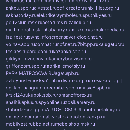
webkrasotki.com
cherinvest.ru
detskiy-ostrov.ru
ankou.spb.ru
alvesta1.ru
pdf-creator.ru
nix-files.org.ru
sakhatoday.ru
elektrikersymboler.ru
sputnikyes.ru
golf2club.msk.ru
aeforums.ru
zallclub.ru
multimodal.msk.ru
habaigry.ru
haikko.ru
sobakopedia.ru
isz-fest.ru
ewnc.info
screensaver-clock.net.ru
volnav.spb.ru
comnat.ru
npf.net.ru
7bit.pp.ru
kalugatur.ru
tesiaes.ru
card.com.ru
kazanka.spb.ru
gildiya-kuznecov.ru
kameryboavision.ru
griffoncom.spb.ru
fabrika-emotsiy.ru
PARK-MATROSOVA.RU
agat.spb.ru
avtoyurist-moskva1.ru
hardware.org.ru
схема-авто.рф
dg-lab.ru
angrup.ru
recruiter.spb.ru
music8.spb.ru
krsk124.ru
kubok.spb.ru
romanofforex.ru
analitikaplus.ru
spyonline.ru
zosikamery.ru
sloboda-ural.pp.ru
AUTO-COM.SU
hohota.net
alimy.ru
online-z.com
aromat-vostoka.ru
otdelkaexp.ru
mobilvest.ru
bbd.net.ru
mebelshop.msk.ru