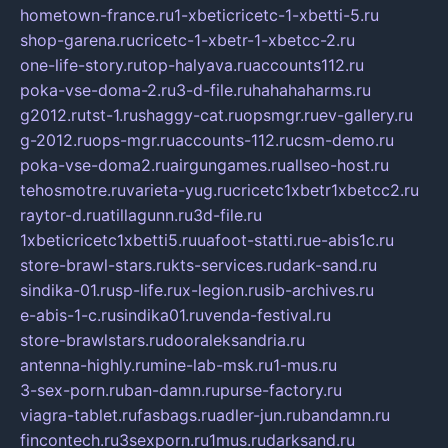
hometown-france.ru
1-xbeticricetc-1-xbetti-5.ru
shop-garena.ru
cricetc-1-xbetr-1-xbetcc-2.ru
one-life-story.ru
top-halyava.ru
accounts112.ru
poka-vse-doma-2.ru
3-d-file.ru
hahahaharms.ru
g2012.ru
tst-1.ru
shaggy-cat.ru
opsmgr.ru
ev-gallery.ru
g-2012.ru
ops-mgr.ru
accounts-112.ru
csm-demo.ru
poka-vse-doma2.ru
airgungames.ru
allseo-host.ru
tehosmotre.ru
varieta-yug.ru
cricetc1xbetr1xbetcc2.ru
raytor-d.ru
atillagunn.ru
3d-file.ru
1xbeticricetc1xbetti5.ru
uafoot-statti.ru
e-abis1c.ru
store-brawl-stars.ru
kts-services.ru
dark-sand.ru
sindika-01.ru
sp-life.ru
x-legion.ru
sib-archives.ru
e-abis-1-c.ru
sindika01.ru
venda-festival.ru
store-brawlstars.ru
dooraleksandria.ru
antenna-highly.ru
mine-lab-msk.ru
1-mus.ru
3-sex-porn.ru
ban-damn.ru
purse-factory.ru
viagra-tablet.ru
fasbags.ru
adler-jun.ru
bandamn.ru
fincontech.ru
3sexporn.ru
1mus.ru
darksand.ru