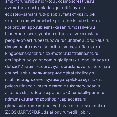
smp-forum.ru
bastion-td.ru
kosmoscreative.ru
avrmotors.ru
art-galadesign.ru
tiffany-c.ru
ecostep-samara.ru
d-p.spb.ru
галактика73.рф
sko.com.ru
davitamebel-spb.ru
fotsis.ru
tesiaes.ru
kokoroyari.spb.ru
blesna-kazan.ru
mossilver.ru
lenderoq.ru
sergeydobrin.ru
tochkazvuka.msk.ru
people-of-art.ru
bezzubova.ru
clubtibet.ru
orior-aks.ru
dynamoauto.ru
szk-favorit.ru
carlines.ru
flatnsk.ru
kingbolenskaner.ru
alex-motor.ru
astroline.net.ru
act1.spb.ru
polyglot.com.ru
gidlipetsk.ru
ooo-driada.ru
detsad125.ru
mir-zdoroviya.ru
bruslanovo.ru
siterem.ru
council.spb.ru
лодкипатриот.рф
kafekolizey.ru
iclub.net.ru
gazon-easy.ru
sugarepilekb.ru
grinox.ru
pylesostineco.ru
msts-ozarenie.ru
kameryjooan.ru
artemovskij.ru
dopler.spb.ru
aid70.ru
metall-perm.ru
ndm.msk.ru
ratingzooshop.ru
apiaccess.ru
globalautotrade.info
bezverhovskoe.ru
drsschool.ru
ZOOSMART.SPB.RU
dalakony.ru
medikijob.ru