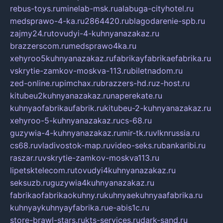
rebus-toys.ru
minelab-msk.ru
alabuga-cityhotel.ru
medsprawo-4-ka.ru
2864420.ru
blagodarenie-spb.ru
zajmy24.ru
tovudyi-4-kuhnyanazakaz.ru
brazzerscom.ru
medsprawo4ka.ru
xehyroo5kuhnyanazakaz.ru
fabrikayfabrikaefabrika.ru
vskrytie-zamkov-moskva-113.ru
biletnadom.ru
zed-online.ru
pimchax.ru
brazzers-hd.ru
z-host.ru
kitubeu2kuhnyanazakaz.ru
naperekate.ru
kuhnyaofabrikaufabrik.ru
kitubeu-2-kuhnyanazakaz.ru
xehyroo-5-kuhnyanazakaz.ru
cs-68.ru
guzywia-4-kuhnyanazakaz.ru
mir-tk.ru
vlknrussia.ru
cs68.ru
vladivostok-map.ru
video-seks.ru
bankaribi.ru
raszar.ru
vskrytie-zamkov-moskva113.ru
lipetsktelecom.ru
tovudyi4kuhnyanazakaz.ru
seksuzb.ru
guzywia4kuhnyanazakaz.ru
fabrikaofabrikaokuhny.ru
kuhnyaekuhnyaafabrika.ru
kuhnyaykuhnyayfabrika.ru
e-abis1c.ru
store-brawl-stars.ru
kts-services.ru
dark-sand.ru