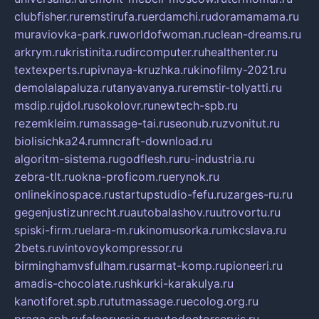
clubfisher.ru
remstirufa.ru
erdamchi.ru
doramamama.ru
muraviovka-park.ru
worldofwoman.ru
clean-dreams.ru
arkrym.ru
kristinita.ru
dircomputer.ru
healthenter.ru
textexperts.ru
pivnaya-kruzhka.ru
kinofilmy-2021.ru
demolalapaluza.ru
tanyavanya.ru
remstir-tolyatti.ru
msdip.ru
jdol.ru
sokolovr.ru
newtech-spb.ru
rezemkleim.ru
massage-tai.ru
seonub.ru
zvonitut.ru
biolisichka24.ru
mncraft-download.ru
algoritm-sistema.ru
godflesh.ru
ru-industria.ru
zebra-tlt.ru
okna-proficom.ru
erynok.ru
onlinekinospace.ru
startupstudio-fefu.ru
zarges-ru.ru
gegenjustizunrecht.ru
autobalashov.ru
utrovortu.ru
spiski-firm.ru
elara-m.ru
kinomusorka.ru
mkcslava.ru
2bets.ru
vintovoykompressor.ru
birminghamvsfulham.ru
sarmat-komp.ru
pioneeri.ru
amadis-chocolate.ru
shkurki-karakulya.ru
kanotiforet.spb.ru
tutmassage.ru
ecolog.org.ru