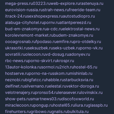
mega-press.ru
03223.ru
web-explore.ru
rastenuya.ru
eurovision-russia.ru
strah-news.ru
freeride-team.ru
itrack-24.ru
sexshopexpress.ru
autostudiopro.ru
alabuga-cityhotel.ru
pornv.ru
atlantpereezd.ru
bud-em-znakomye.ru
a-cdc.ru
elektrostal-news.ru
korolevremont-market.ru
budem-znakomye.ru
oooagrosnab.ru
fpodaso.ru
emfire.ru
pro-otdelky.ru
ukrasotki.ru
seksuzbek.ru
seks-uzbek.ru
porno-vk.ru
sovratili.ru
olecoon.ru
vd-dosug.ru
adonyev.ru
rbc-news.ru
porno-skvirt.ru
krospr.ru
13autor-kolonka.ru
sormol.ru
2rich.ru
hostel-65.ru
hostserve.ru
porno-na-russkom.ru
mishinlab.ru
neznobi.ru
bigfatcc.ru
habble.ru
starbucksvia.ru
delfinet.ru
silvernano.ru
elestal.ru
vektor-doroga.ru
velotrenajery.ru
pronso54.ru
lenasever.ru
lovinskix.ru
show-pets.ru
smartnews03.ru
discofoxworld.ru
miraclecoon.ru
pongup.ru
hostel65.ru
liura.ru
glasspb.ru
firehunters.ru
gribowo.ru
gnalis.ru
bulkitula.ru