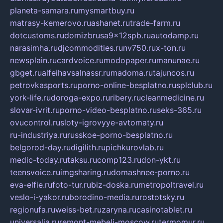
planeta-samara.ru
mysmartbuy.ru
matrasy-kemerovo.ru
ashanet.ru
trade-farm.ru
dotcustoms.ru
domizbrusa9x12spb.ru
autodamp.ru
narasimha.ru
djcommodities.ru
nv750.ru
x-ton.ru
newsplain.ru
cardvoice.ru
modopaper.ru
manunae.ru
gbget.ru
alfeihavsalnassr.ru
madoma.ru
tajuncos.ru
petrovkasports.ru
porno-online-besplatno.ru
splclub.ru
york-life.ru
doroga-expo.ru
ribery.ru
cleanmedicine.ru
slovar-ivrit.ru
porno-video-besplatno.ru
seks-365.ru
ovucontrol.ru
sloty-igrovyye-avtomaty.ru
ru-industriya.ru
russkoe-porno-besplatno.ru
belgorod-day.ru
digilith.ru
pichkurovlab.ru
medic-today.ru
taksu.ru
comp123.ru
don-ykt.ru
teensvoice.ru
imgsharing.ru
domashnee-porno.ru
eva-elfie.ru
foto-tur.ru
biz-doska.ru
metropoltravel.ru
veslo-i-yakor.ru
borodino-media.ru
rostotsky.ru
regionufa.ru
weiss-bet.ru
zaryna.ru
casinotablet.ru
universalia.ru
remont-mebeli-moscow.ru
termomur.ru