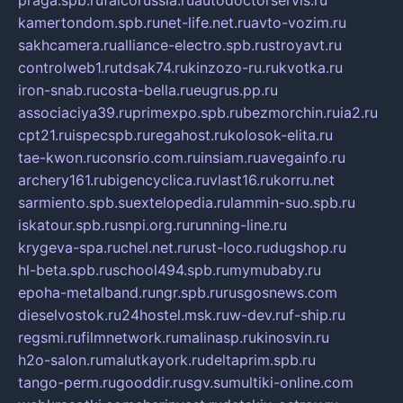
praga.spb.ru
falcorussia.ru
autodoctorservis.ru
kamertondom.spb.ru
net-life.net.ru
avto-vozim.ru
sakhcamera.ru
alliance-electro.spb.ru
stroyavt.ru
controlweb1.ru
tdsak74.ru
kinzozo-ru.ru
kvotka.ru
iron-snab.ru
costa-bella.ru
eugrus.pp.ru
associaciya39.ru
primexpo.spb.ru
bezmorchin.ru
ia2.ru
cpt21.ru
ispecspb.ru
regahost.ru
kolosok-elita.ru
tae-kwon.ru
consrio.com.ru
insiam.ru
avegainfo.ru
archery161.ru
bigencyclica.ru
vlast16.ru
korru.net
sarmiento.spb.su
extelopedia.ru
lammin-suo.spb.ru
iskatour.spb.ru
snpi.org.ru
running-line.ru
krygeva-spa.ru
chel.net.ru
rust-loco.ru
dugshop.ru
hl-beta.spb.ru
school494.spb.ru
mymubaby.ru
epoha-metalband.ru
ngr.spb.ru
rusgosnews.com
dieselvostok.ru
24hostel.msk.ru
w-dev.ru
f-ship.ru
regsmi.ru
filmnetwork.ru
malinasp.ru
kinosvin.ru
h2o-salon.ru
malutkayork.ru
deltaprim.spb.ru
tango-perm.ru
gooddir.ru
sgv.su
multiki-online.com