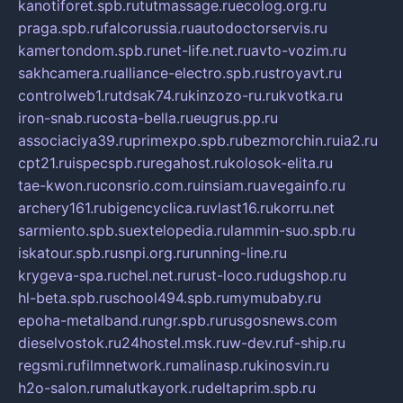
kanotiforet.spb.ru
tutmassage.ru
ecolog.org.ru
praga.spb.ru
falcorussia.ru
autodoctorservis.ru
kamertondom.spb.ru
net-life.net.ru
avto-vozim.ru
sakhcamera.ru
alliance-electro.spb.ru
stroyavt.ru
controlweb1.ru
tdsak74.ru
kinzozo-ru.ru
kvotka.ru
iron-snab.ru
costa-bella.ru
eugrus.pp.ru
associaciya39.ru
primexpo.spb.ru
bezmorchin.ru
ia2.ru
cpt21.ru
ispecspb.ru
regahost.ru
kolosok-elita.ru
tae-kwon.ru
consrio.com.ru
insiam.ru
avegainfo.ru
archery161.ru
bigencyclica.ru
vlast16.ru
korru.net
sarmiento.spb.su
extelopedia.ru
lammin-suo.spb.ru
iskatour.spb.ru
snpi.org.ru
running-line.ru
krygeva-spa.ru
chel.net.ru
rust-loco.ru
dugshop.ru
hl-beta.spb.ru
school494.spb.ru
mymubaby.ru
epoha-metalband.ru
ngr.spb.ru
rusgosnews.com
dieselvostok.ru
24hostel.msk.ru
w-dev.ru
f-ship.ru
regsmi.ru
filmnetwork.ru
malinasp.ru
kinosvin.ru
h2o-salon.ru
malutkayork.ru
deltaprim.spb.ru