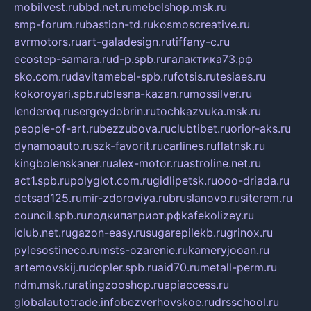
mobilvest.ru
bbd.net.ru
mebelshop.msk.ru
smp-forum.ru
bastion-td.ru
kosmoscreative.ru
avrmotors.ru
art-galadesign.ru
tiffany-c.ru
ecostep-samara.ru
d-p.spb.ru
галактика73.рф
sko.com.ru
davitamebel-spb.ru
fotsis.ru
tesiaes.ru
kokoroyari.spb.ru
blesna-kazan.ru
mossilver.ru
lenderoq.ru
sergeydobrin.ru
tochkazvuka.msk.ru
people-of-art.ru
bezzubova.ru
clubtibet.ru
orior-aks.ru
dynamoauto.ru
szk-favorit.ru
carlines.ru
flatnsk.ru
kingbolenskaner.ru
alex-motor.ru
astroline.net.ru
act1.spb.ru
polyglot.com.ru
gidlipetsk.ru
ooo-driada.ru
detsad125.ru
mir-zdoroviya.ru
bruslanovo.ru
siterem.ru
council.spb.ru
лодкипатриот.рф
kafekolizey.ru
iclub.net.ru
gazon-easy.ru
sugarepilekb.ru
grinox.ru
pylesostineco.ru
msts-ozarenie.ru
kameryjooan.ru
artemovskij.ru
dopler.spb.ru
aid70.ru
metall-perm.ru
ndm.msk.ru
ratingzooshop.ru
apiaccess.ru
globalautotrade.info
bezverhovskoe.ru
drsschool.ru