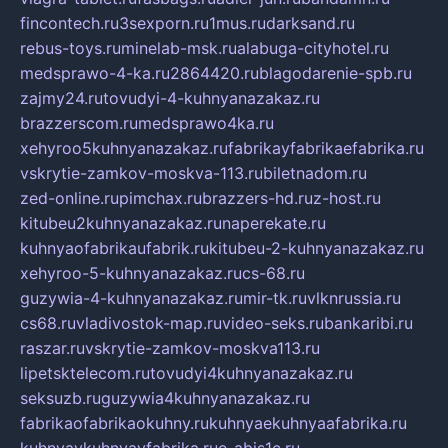
fincontech.ru
3sexporn.ru
1mus.ru
darksand.ru
rebus-toys.ru
minelab-msk.ru
alabuga-cityhotel.ru
medsprawo-4-ka.ru
2864420.ru
blagodarenie-spb.ru
zajmy24.ru
tovudyi-4-kuhnyanazakaz.ru
brazzerscom.ru
medsprawo4ka.ru
xehyroo5kuhnyanazakaz.ru
fabrikayfabrikaefabrika.ru
vskrytie-zamkov-moskva-113.ru
biletnadom.ru
zed-online.ru
pimchax.ru
brazzers-hd.ru
z-host.ru
kitubeu2kuhnyanazakaz.ru
naperekate.ru
kuhnyaofabrikaufabrik.ru
kitubeu-2-kuhnyanazakaz.ru
xehyroo-5-kuhnyanazakaz.ru
cs-68.ru
guzywia-4-kuhnyanazakaz.ru
mir-tk.ru
vlknrussia.ru
cs68.ru
vladivostok-map.ru
video-seks.ru
bankaribi.ru
raszar.ru
vskrytie-zamkov-moskva113.ru
lipetsktelecom.ru
tovudyi4kuhnyanazakaz.ru
seksuzb.ru
guzywia4kuhnyanazakaz.ru
fabrikaofabrikaokuhny.ru
kuhnyaekuhnyaafabrika.ru