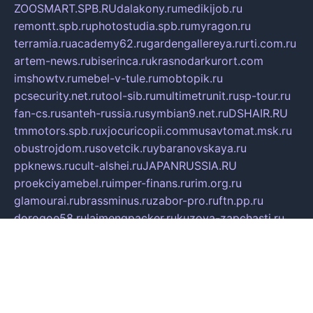
ZOOSMART.SPB.RU
dalakony.ru
medikijob.ru
remontt.spb.ru
photostudia.spb.ru
myragon.ru
terramia.ru
academy62.ru
gardengallereya.ru
rti.com.ru
artem-news.ru
biserinca.ru
krasnodarkurort.com
imshowtv.ru
mebel-v-tule.ru
mobtopik.ru
pcsecurity.net.ru
tool-sib.ru
multimetrunit.ru
sp-tour.ru
fan-cs.ru
santeh-russia.ru
symbian9.net.ru
DSHAIR.RU
tmmotors.spb.ru
xjocuricopii.com
musavtomat.msk.ru
obustrojdom.ru
sovetcik.ru
ybaranovskaya.ru
ppknews.ru
cult-alshei.ru
JAPANRUSSIA.RU
proekciyamebel.ru
imper-finans.ru
rim.org.ru
glamourai.ru
brassminus.ru
zabor-pro.ru
ftn.pp.ru
dorogoe58.ru
laimengpacker.ru
kuzova-zapchasti.ru
sageerp.ru
taxodrom.ru
dsrazvitie.ru
hardcity.net.ru
ratinghomegames.ru
topservice25.ru
gubernyan.ru
gtglasslined.ru
ii4.ru
tssport.spb.ru
andorra24.com
blackwallstreet.ru
oboimos.ru
optim-doors.com.ru
ikuch.ru
nycr.org.ru
npa21.ru
vremya-ch.spb.ru