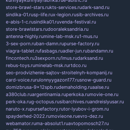
kuhnyaykuhnyayfabrika.ru
e-abis1c.ru
store-brawl-stars.ru
kts-services.ru
dark-sand.ru
sindika-01.ru
sp-life.ru
x-legion.ru
sib-archives.ru
e-abis-1-c.ru
sindika01.ru
venda-festival.ru
store-brawlstars.ru
dooraleksandria.ru
antenna-highly.ru
mine-lab-msk.ru
1-mus.ru
3-sex-porn.ru
ban-damn.ru
purse-factory.ru
viagra-tablet.ru
fasbags.ru
adler-jun.ru
bandamn.ru
fincontech.ru
3sexporn.ru
1mus.ru
darksand.ru
rebus-toys.ru
minelab-msk.ru
rtdco.ru
seo-prodvizhenie-sajtov-stroitelnyh-kompanij.ru
card-voice.ru
rulonnyygazon177.ru
snow-guard.ru
domizbrusa-9x12spb.ru
demaholding.ru
aalse.ru
a380club.ru
argentinamia.ru
perkoka.ru
movie-one.ru
perk-oka.ru
g-octopus.ru
sibarchives.ru
andreislyusar.ru
naruto-x.ru
pursefactory.ru
tor-lyubov-i-grom.ru
spayderhed-2022.ru
movieone.ru
evro-dez.ru
webamator.ru
ma-absolut1.ru
avtopomosch27.ru