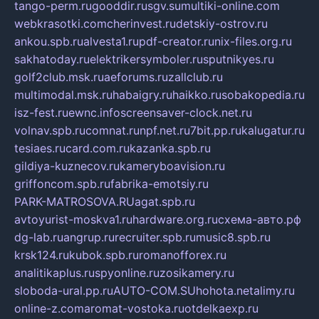
tango-perm.ru
gooddir.ru
sgv.su
multiki-online.com
webkrasotki.com
cherinvest.ru
detskiy-ostrov.ru
ankou.spb.ru
alvesta1.ru
pdf-creator.ru
nix-files.org.ru
sakhatoday.ru
elektrikersymboler.ru
sputnikyes.ru
golf2club.msk.ru
aeforums.ru
zallclub.ru
multimodal.msk.ru
habaigry.ru
haikko.ru
sobakopedia.ru
isz-fest.ru
ewnc.info
screensaver-clock.net.ru
volnav.spb.ru
comnat.ru
npf.net.ru
7bit.pp.ru
kalugatur.ru
tesiaes.ru
card.com.ru
kazanka.spb.ru
gildiya-kuznecov.ru
kameryboavision.ru
griffoncom.spb.ru
fabrika-emotsiy.ru
PARK-MATROSOVA.RU
agat.spb.ru
avtoyurist-moskva1.ru
hardware.org.ru
схема-авто.рф
dg-lab.ru
angrup.ru
recruiter.spb.ru
music8.spb.ru
krsk124.ru
kubok.spb.ru
romanofforex.ru
analitikaplus.ru
spyonline.ru
zosikamery.ru
sloboda-ural.pp.ru
AUTO-COM.SU
hohota.net
alimy.ru
online-z.com
aromat-vostoka.ru
otdelkaexp.ru