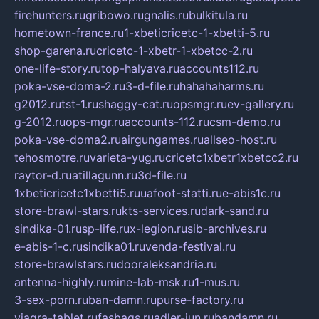
firehunters.ru
gribowo.ru
gnalis.ru
bulkitula.ru
hometown-france.ru
1-xbeticricetc-1-xbetti-5.ru
shop-garena.ru
cricetc-1-xbetr-1-xbetcc-2.ru
one-life-story.ru
top-halyava.ru
accounts112.ru
poka-vse-doma-2.ru
3-d-file.ru
hahahaharms.ru
g2012.ru
tst-1.ru
shaggy-cat.ru
opsmgr.ru
ev-gallery.ru
g-2012.ru
ops-mgr.ru
accounts-112.ru
csm-demo.ru
poka-vse-doma2.ru
airgungames.ru
allseo-host.ru
tehosmotre.ru
varieta-yug.ru
cricetc1xbetr1xbetcc2.ru
raytor-d.ru
atillagunn.ru
3d-file.ru
1xbeticricetc1xbetti5.ru
uafoot-statti.ru
e-abis1c.ru
store-brawl-stars.ru
kts-services.ru
dark-sand.ru
sindika-01.ru
sp-life.ru
x-legion.ru
sib-archives.ru
e-abis-1-c.ru
sindika01.ru
venda-festival.ru
store-brawlstars.ru
dooraleksandria.ru
antenna-highly.ru
mine-lab-msk.ru
1-mus.ru
3-sex-porn.ru
ban-damn.ru
purse-factory.ru
viagra-tablet.ru
fasbags.ru
adler-jun.ru
bandamn.ru