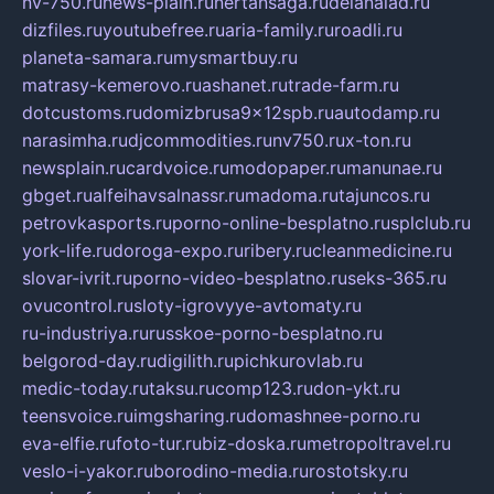
nv-750.ru
news-plain.ru
nertansaga.ru
delanalad.ru
dizfiles.ru
youtubefree.ru
aria-family.ru
roadli.ru
planeta-samara.ru
mysmartbuy.ru
matrasy-kemerovo.ru
ashanet.ru
trade-farm.ru
dotcustoms.ru
domizbrusa9x12spb.ru
autodamp.ru
narasimha.ru
djcommodities.ru
nv750.ru
x-ton.ru
newsplain.ru
cardvoice.ru
modopaper.ru
manunae.ru
gbget.ru
alfeihavsalnassr.ru
madoma.ru
tajuncos.ru
petrovkasports.ru
porno-online-besplatno.ru
splclub.ru
york-life.ru
doroga-expo.ru
ribery.ru
cleanmedicine.ru
slovar-ivrit.ru
porno-video-besplatno.ru
seks-365.ru
ovucontrol.ru
sloty-igrovyye-avtomaty.ru
ru-industriya.ru
russkoe-porno-besplatno.ru
belgorod-day.ru
digilith.ru
pichkurovlab.ru
medic-today.ru
taksu.ru
comp123.ru
don-ykt.ru
teensvoice.ru
imgsharing.ru
domashnee-porno.ru
eva-elfie.ru
foto-tur.ru
biz-doska.ru
metropoltravel.ru
veslo-i-yakor.ru
borodino-media.ru
rostotsky.ru