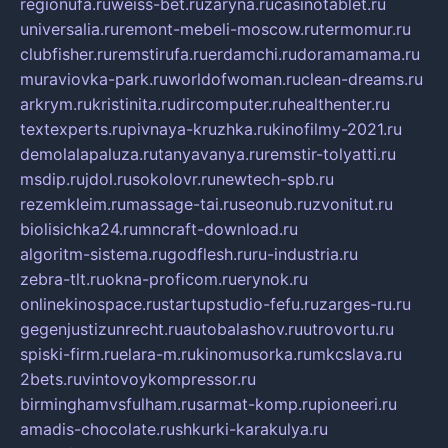
regionufa.ru
weiss-bet.ru
zaryna.ru
casinotablet.ru
universalia.ru
remont-mebeli-moscow.ru
termomur.ru
clubfisher.ru
remstirufa.ru
erdamchi.ru
doramamama.ru
muraviovka-park.ru
worldofwoman.ru
clean-dreams.ru
arkrym.ru
kristinita.ru
dircomputer.ru
healthenter.ru
textexperts.ru
pivnaya-kruzhka.ru
kinofilmy-2021.ru
demolalapaluza.ru
tanyavanya.ru
remstir-tolyatti.ru
msdip.ru
jdol.ru
sokolovr.ru
newtech-spb.ru
rezemkleim.ru
massage-tai.ru
seonub.ru
zvonitut.ru
biolisichka24.ru
mncraft-download.ru
algoritm-sistema.ru
godflesh.ru
ru-industria.ru
zebra-tlt.ru
okna-proficom.ru
erynok.ru
onlinekinospace.ru
startupstudio-fefu.ru
zarges-ru.ru
gegenjustizunrecht.ru
autobalashov.ru
utrovortu.ru
spiski-firm.ru
elara-m.ru
kinomusorka.ru
mkcslava.ru
2bets.ru
vintovoykompressor.ru
birminghamvsfulham.ru
sarmat-komp.ru
pioneeri.ru
amadis-chocolate.ru
shkurki-karakulya.ru