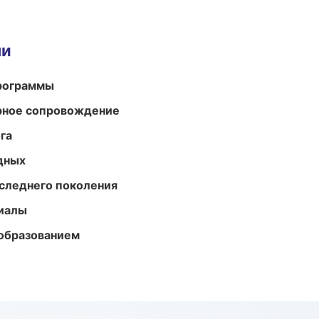
ми
программы
урное сопровождение
га
одных
следнего поколения
риалы
образованием