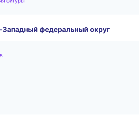
ия фигуры
о-Западный федеральный округ
ск