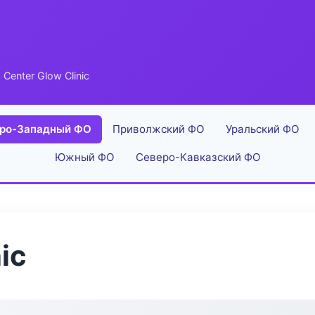
 Center Glow Clinic
ро-Западный ФО
Приволжский ФО
Уральский ФО
Южный ФО
Северо-Кавказский ФО
ic