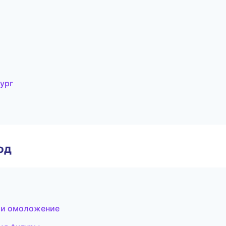
бург
од
 и омоложение