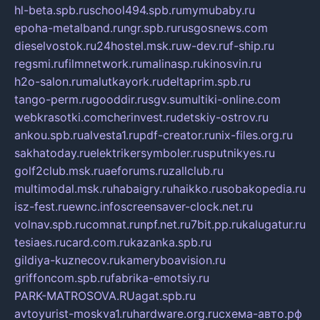
hl-beta.spb.ru
school494.spb.ru
mymubaby.ru
epoha-metalband.ru
ngr.spb.ru
rusgosnews.com
dieselvostok.ru
24hostel.msk.ru
w-dev.ru
f-ship.ru
regsmi.ru
filmnetwork.ru
malinasp.ru
kinosvin.ru
h2o-salon.ru
malutkayork.ru
deltaprim.spb.ru
tango-perm.ru
gooddir.ru
sgv.su
multiki-online.com
webkrasotki.com
cherinvest.ru
detskiy-ostrov.ru
ankou.spb.ru
alvesta1.ru
pdf-creator.ru
nix-files.org.ru
sakhatoday.ru
elektrikersymboler.ru
sputnikyes.ru
golf2club.msk.ru
aeforums.ru
zallclub.ru
multimodal.msk.ru
habaigry.ru
haikko.ru
sobakopedia.ru
isz-fest.ru
ewnc.info
screensaver-clock.net.ru
volnav.spb.ru
comnat.ru
npf.net.ru
7bit.pp.ru
kalugatur.ru
tesiaes.ru
card.com.ru
kazanka.spb.ru
gildiya-kuznecov.ru
kameryboavision.ru
griffoncom.spb.ru
fabrika-emotsiy.ru
PARK-MATROSOVA.RU
agat.spb.ru
avtoyurist-moskva1.ru
hardware.org.ru
схема-авто.рф