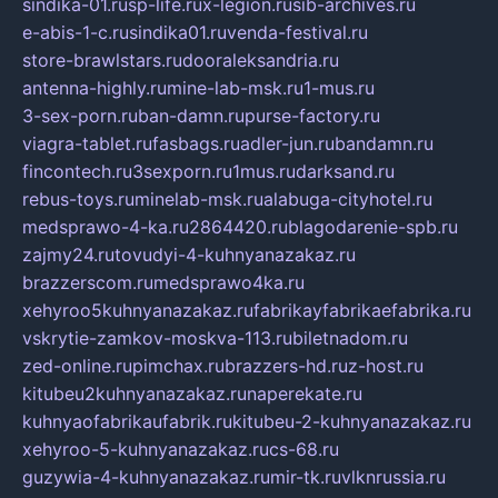
sindika-01.ru
sp-life.ru
x-legion.ru
sib-archives.ru
e-abis-1-c.ru
sindika01.ru
venda-festival.ru
store-brawlstars.ru
dooraleksandria.ru
antenna-highly.ru
mine-lab-msk.ru
1-mus.ru
3-sex-porn.ru
ban-damn.ru
purse-factory.ru
viagra-tablet.ru
fasbags.ru
adler-jun.ru
bandamn.ru
fincontech.ru
3sexporn.ru
1mus.ru
darksand.ru
rebus-toys.ru
minelab-msk.ru
alabuga-cityhotel.ru
medsprawo-4-ka.ru
2864420.ru
blagodarenie-spb.ru
zajmy24.ru
tovudyi-4-kuhnyanazakaz.ru
brazzerscom.ru
medsprawo4ka.ru
xehyroo5kuhnyanazakaz.ru
fabrikayfabrikaefabrika.ru
vskrytie-zamkov-moskva-113.ru
biletnadom.ru
zed-online.ru
pimchax.ru
brazzers-hd.ru
z-host.ru
kitubeu2kuhnyanazakaz.ru
naperekate.ru
kuhnyaofabrikaufabrik.ru
kitubeu-2-kuhnyanazakaz.ru
xehyroo-5-kuhnyanazakaz.ru
cs-68.ru
guzywia-4-kuhnyanazakaz.ru
mir-tk.ru
vlknrussia.ru