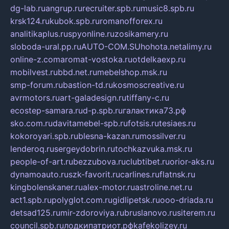
dg-lab.ru
angrup.ru
recruiter.spb.ru
music8.spb.ru
krsk124.ru
kubok.spb.ru
romanofforex.ru
analitikaplus.ru
spyonline.ru
zosikamery.ru
sloboda-ural.pp.ru
AUTO-COM.SU
hohota.net
alimy.ru
online-z.com
aromat-vostoka.ru
otdelkaexp.ru
mobilvest.ru
bbd.net.ru
mebelshop.msk.ru
smp-forum.ru
bastion-td.ru
kosmoscreative.ru
avrmotors.ru
art-galadesign.ru
tiffany-c.ru
ecostep-samara.ru
d-p.spb.ru
галактика73.рф
sko.com.ru
davitamebel-spb.ru
fotsis.ru
tesiaes.ru
kokoroyari.spb.ru
blesna-kazan.ru
mossilver.ru
lenderoq.ru
sergeydobrin.ru
tochkazvuka.msk.ru
people-of-art.ru
bezzubova.ru
clubtibet.ru
orior-aks.ru
dynamoauto.ru
szk-favorit.ru
carlines.ru
flatnsk.ru
kingbolenskaner.ru
alex-motor.ru
astroline.net.ru
act1.spb.ru
polyglot.com.ru
gidlipetsk.ru
ooo-driada.ru
detsad125.ru
mir-zdoroviya.ru
bruslanovo.ru
siterem.ru
council.spb.ru
лодкипатриот.рф
kafekolizey.ru