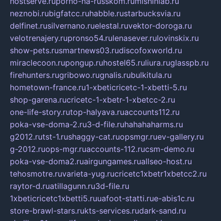
hostserve.ru
porno-na-russkom.ru
mishinlab.ru
neznobi.ru
bigfatcc.ru
habble.ru
starbucksvia.ru
delfinet.ru
silvernano.ru
elestal.ru
vektor-doroga.ru
velotrenajery.ru
pronso54.ru
lenasever.ru
lovinskix.ru
show-pets.ru
smartnews03.ru
discofoxworld.ru
miraclecoon.ru
pongup.ru
hostel65.ru
liura.ru
glasspb.ru
firehunters.ru
gribowo.ru
gnalis.ru
bulkitula.ru
hometown-france.ru
1-xbeticricetc-1-xbetti-5.ru
shop-garena.ru
cricetc-1-xbetr-1-xbetcc-2.ru
one-life-story.ru
top-halyava.ru
accounts112.ru
poka-vse-doma-2.ru
3-d-file.ru
hahahaharms.ru
g2012.ru
tst-1.ru
shaggy-cat.ru
opsmgr.ru
ev-gallery.ru
g-2012.ru
ops-mgr.ru
accounts-112.ru
csm-demo.ru
poka-vse-doma2.ru
airgungames.ru
allseo-host.ru
tehosmotre.ru
varieta-yug.ru
cricetc1xbetr1xbetcc2.ru
raytor-d.ru
atillagunn.ru
3d-file.ru
1xbeticricetc1xbetti5.ru
uafoot-statti.ru
e-abis1c.ru
store-brawl-stars.ru
kts-services.ru
dark-sand.ru