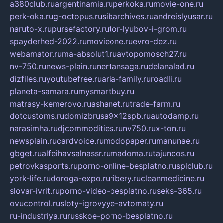
a380club.ru
argentinamia.ru
perkoka.ru
movie-one.ru
perk-oka.ru
g-octopus.ru
sibarchives.ru
andreislyusar.ru
naruto-x.ru
pursefactory.ru
tor-lyubov-i-grom.ru
spayderhed-2022.ru
movieone.ru
evro-dez.ru
webamator.ru
ma-absolut1.ru
avtopomosch27.ru
nv-750.ru
news-plain.ru
nertansaga.ru
delanalad.ru
dizfiles.ru
youtubefree.ru
aria-family.ru
roadli.ru
planeta-samara.ru
mysmartbuy.ru
matrasy-kemerovo.ru
ashanet.ru
trade-farm.ru
dotcustoms.ru
domizbrusa9x12spb.ru
autodamp.ru
narasimha.ru
djcommodities.ru
nv750.ru
x-ton.ru
newsplain.ru
cardvoice.ru
modopaper.ru
manunae.ru
gbget.ru
alfeihavsalnassr.ru
madoma.ru
tajuncos.ru
petrovkasports.ru
porno-online-besplatno.ru
splclub.ru
york-life.ru
doroga-expo.ru
ribery.ru
cleanmedicine.ru
slovar-ivrit.ru
porno-video-besplatno.ru
seks-365.ru
ovucontrol.ru
sloty-igrovyye-avtomaty.ru
ru-industriya.ru
russkoe-porno-besplatno.ru