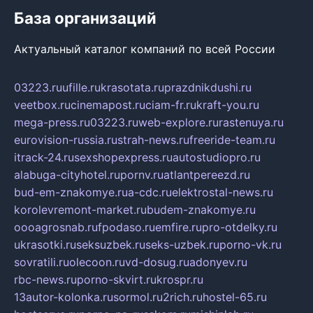
База организаций
Актуальный каталог компаний по всей России
03223.ru
ufille.ru
krasotata.ru
prazdnikdushi.ru
veetbox.ru
cinemapost.ru
ciam-fr.ru
kraft-you.ru
mega-press.ru
03223.ru
web-explore.ru
rastenuya.ru
eurovision-russia.ru
strah-news.ru
freeride-team.ru
itrack-24.ru
sexshopexpress.ru
autostudiopro.ru
alabuga-cityhotel.ru
pornv.ru
atlantpereezd.ru
bud-em-znakomye.ru
a-cdc.ru
elektrostal-news.ru
korolevremont-market.ru
budem-znakomye.ru
oooagrosnab.ru
fpodaso.ru
emfire.ru
pro-otdelky.ru
ukrasotki.ru
seksuzbek.ru
seks-uzbek.ru
porno-vk.ru
sovratili.ru
olecoon.ru
vd-dosug.ru
adonyev.ru
rbc-news.ru
porno-skvirt.ru
krospr.ru
13autor-kolonka.ru
sormol.ru
2rich.ru
hostel-65.ru