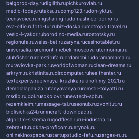
belgorod-day.ru
digilith.ru
pichkurovlab.ru
medic-today.ru
taksu.ru
comp123.ru
don-ykt.ru
teensvoice.ru
imgsharing.ru
domashnee-porno.ru
eva-elfie.ru
foto-tur.ru
biz-doska.ru
metropoltravel.ru
veslo-i-yakor.ru
borodino-media.ru
rostotsky.ru
regionufa.ru
weiss-bet.ru
zaryna.ru
casinotablet.ru
universalia.ru
remont-mebeli-moscow.ru
termomur.ru
clubfisher.ru
remstirufa.ru
erdamchi.ru
doramamama.ru
muraviovka-park.ru
worldofwoman.ru
clean-dreams.ru
arkrym.ru
kristinita.ru
dircomputer.ru
healthenter.ru
textexperts.ru
pivnaya-kruzhka.ru
kinofilmy-2021.ru
demolalapaluza.ru
tanyavanya.ru
remstir-tolyatti.ru
msdip.ru
jdol.ru
sokolovr.ru
newtech-spb.ru
rezemkleim.ru
massage-tai.ru
seonub.ru
zvonitut.ru
biolisichka24.ru
mncraft-download.ru
algoritm-sistema.ru
godflesh.ru
ru-industria.ru
zebra-tlt.ru
okna-proficom.ru
erynok.ru
onlinekinospace.ru
startupstudio-fefu.ru
zarges-ru.ru