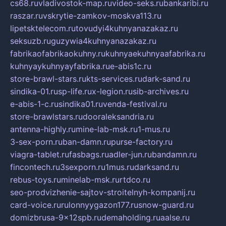
cs68.ru
vladivostok-map.ru
video-seks.ru
bankaribi.ru
raszar.ru
vskrytie-zamkov-moskva113.ru
lipetsktelecom.ru
tovudyi4kuhnyanazakaz.ru
seksuzb.ru
guzywia4kuhnyanazakaz.ru
fabrikaofabrikaokuhny.ru
kuhnyaekuhnyaafabrika.ru
kuhnyaykuhnyayfabrika.ru
e-abis1c.ru
store-brawl-stars.ru
kts-services.ru
dark-sand.ru
sindika-01.ru
sp-life.ru
x-legion.ru
sib-archives.ru
e-abis-1-c.ru
sindika01.ru
venda-festival.ru
store-brawlstars.ru
dooraleksandria.ru
antenna-highly.ru
mine-lab-msk.ru
1-mus.ru
3-sex-porn.ru
ban-damn.ru
purse-factory.ru
viagra-tablet.ru
fasbags.ru
adler-jun.ru
bandamn.ru
fincontech.ru
3sexporn.ru
1mus.ru
darksand.ru
rebus-toys.ru
minelab-msk.ru
rtdco.ru
seo-prodvizhenie-sajtov-stroitelnyh-kompanij.ru
card-voice.ru
rulonnyygazon177.ru
snow-guard.ru
domizbrusa-9x12spb.ru
demaholding.ru
aalse.ru