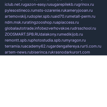
iclub.net.ru
gazon-easy.ru
sugarepilekb.ru
grinox.ru
pylesostineco.ru
msts-ozarenie.ru
kameryjooan.ru
artemovskij.ru
dopler.spb.ru
aid70.ru
metall-perm.ru
ndm.msk.ru
ratingzooshop.ru
apiaccess.ru
globalautotrade.info
bezverhovskoe.ru
drsschool.ru
ZOOSMART.SPB.RU
dalakony.ru
medikijob.ru
remontt.spb.ru
photostudia.spb.ru
myragon.ru
terramia.ru
academy62.ru
gardengallereya.ru
rti.com.ru
artem-news.ru
biserinca.ru
krasnodarkurort.com
imshowtv.ru
mebel-v-tule.ru
mobtopik.ru
pcsecurity.net.ru
tool-sib.ru
multimetrunit.ru
sp-tour.ru
fan-cs.ru
santeh-russia.ru
symbian9.net.ru
DSHAIR.RU
tmmotors.spb.ru
xjocuricopii.com
musavtomat.msk.ru
obustrojdom.ru
sovetcik.ru
ybaranovskaya.ru
ppknews.ru
cult-alshei.ru
JAPANRUSSIA.RU
proekciyamebel.ru
imper-finans.ru
rim.org.ru
glamourai.ru
brassminus.ru
zabor-pro.ru
ftn.pp.ru
dorogoe58.ru
laimengpacker.ru
kuzova-zapchasti.ru