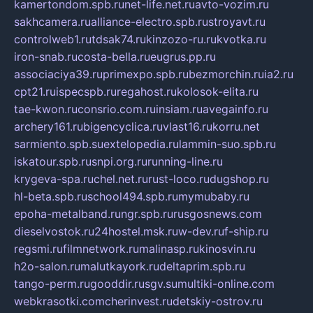
kamertondom.spb.ru
net-life.net.ru
avto-vozim.ru
sakhcamera.ru
alliance-electro.spb.ru
stroyavt.ru
controlweb1.ru
tdsak74.ru
kinzozo-ru.ru
kvotka.ru
iron-snab.ru
costa-bella.ru
eugrus.pp.ru
associaciya39.ru
primexpo.spb.ru
bezmorchin.ru
ia2.ru
cpt21.ru
ispecspb.ru
regahost.ru
kolosok-elita.ru
tae-kwon.ru
consrio.com.ru
insiam.ru
avegainfo.ru
archery161.ru
bigencyclica.ru
vlast16.ru
korru.net
sarmiento.spb.su
extelopedia.ru
lammin-suo.spb.ru
iskatour.spb.ru
snpi.org.ru
running-line.ru
krygeva-spa.ru
chel.net.ru
rust-loco.ru
dugshop.ru
hl-beta.spb.ru
school494.spb.ru
mymubaby.ru
epoha-metalband.ru
ngr.spb.ru
rusgosnews.com
dieselvostok.ru
24hostel.msk.ru
w-dev.ru
f-ship.ru
regsmi.ru
filmnetwork.ru
malinasp.ru
kinosvin.ru
h2o-salon.ru
malutkayork.ru
deltaprim.spb.ru
tango-perm.ru
gooddir.ru
sgv.su
multiki-online.com
webkrasotki.com
cherinvest.ru
detskiy-ostrov.ru