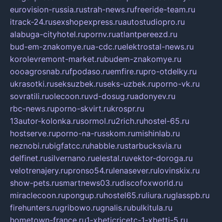
eurovision-russia.ru
strah-news.ru
freeride-team.ru
itrack-24.ru
sexshopexpress.ru
autostudiopro.ru
alabuga-cityhotel.ru
pornv.ru
atlantpereezd.ru
bud-em-znakomye.ru
a-cdc.ru
elektrostal-news.ru
korolevremont-market.ru
budem-znakomye.ru
oooagrosnab.ru
fpodaso.ru
emfire.ru
pro-otdelky.ru
ukrasotki.ru
seksuzbek.ru
seks-uzbek.ru
porno-vk.ru
sovratili.ru
olecoon.ru
vd-dosug.ru
adonyev.ru
rbc-news.ru
porno-skvirt.ru
krospr.ru
13autor-kolonka.ru
sormol.ru
2rich.ru
hostel-65.ru
hostserve.ru
porno-na-russkom.ru
mishinlab.ru
neznobi.ru
bigfatcc.ru
habble.ru
starbucksvia.ru
delfinet.ru
silvernano.ru
elestal.ru
vektor-doroga.ru
velotrenajery.ru
pronso54.ru
lenasever.ru
lovinskix.ru
show-pets.ru
smartnews03.ru
discofoxworld.ru
miraclecoon.ru
pongup.ru
hostel65.ru
liura.ru
glasspb.ru
firehunters.ru
gribowo.ru
gnalis.ru
bulkitula.ru
hometown-france.ru
1-xbeticricetc-1-xbetti-5.ru