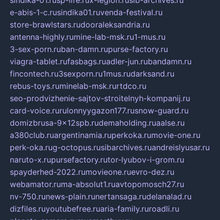
sindika-01.ru
sp-life.ru
x-legion.ru
sib-archives.ru
e-abis-1-c.ru
sindika01.ru
venda-festival.ru
store-brawlstars.ru
dooraleksandria.ru
antenna-highly.ru
mine-lab-msk.ru
1-mus.ru
3-sex-porn.ru
ban-damn.ru
purse-factory.ru
viagra-tablet.ru
fasbags.ru
adler-jun.ru
bandamn.ru
fincontech.ru
3sexporn.ru
1mus.ru
darksand.ru
rebus-toys.ru
minelab-msk.ru
rtdco.ru
seo-prodvizhenie-sajtov-stroitelnyh-kompanij.ru
card-voice.ru
rulonnyygazon177.ru
snow-guard.ru
domizbrusa-9x12spb.ru
demaholding.ru
aalse.ru
a380club.ru
argentinamia.ru
perkoka.ru
movie-one.ru
perk-oka.ru
g-octopus.ru
sibarchives.ru
andreislyusar.ru
naruto-x.ru
pursefactory.ru
tor-lyubov-i-grom.ru
spayderhed-2022.ru
movieone.ru
evro-dez.ru
webamator.ru
ma-absolut1.ru
avtopomosch27.ru
nv-750.ru
news-plain.ru
nertansaga.ru
delanalad.ru
dizfiles.ru
youtubefree.ru
aria-family.ru
roadli.ru