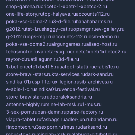
shop-garena.ru
cricetc-1-xbetr-1-xbetcc-2.ru
one-life-story.ru
top-halyava.ru
accounts112.ru
poka-vse-doma-2.ru
3-d-file.ru
hahahaharms.ru
g2012.ru
tst-1.ru
shaggy-cat.ru
opsmgr.ru
ev-gallery.ru
g-2012.ru
ops-mgr.ru
accounts-112.ru
csm-demo.ru
poka-vse-doma2.ru
airgungames.ru
allseo-host.ru
tehosmotre.ru
varieta-yug.ru
cricetc1xbetr1xbetcc2.ru
raytor-d.ru
atillagunn.ru
3d-file.ru
1xbeticricetc1xbetti5.ru
uafoot-statti.ru
e-abis1c.ru
store-brawl-stars.ru
kts-services.ru
dark-sand.ru
sindika-01.ru
sp-life.ru
x-legion.ru
sib-archives.ru
e-abis-1-c.ru
sindika01.ru
venda-festival.ru
store-brawlstars.ru
dooraleksandria.ru
antenna-highly.ru
mine-lab-msk.ru
1-mus.ru
3-sex-porn.ru
ban-damn.ru
purse-factory.ru
viagra-tablet.ru
fasbags.ru
adler-jun.ru
bandamn.ru
fincontech.ru
3sexporn.ru
1mus.ru
darksand.ru
rebus-toys.ru
minelab-msk.ru
alabuga-cityhotel.ru