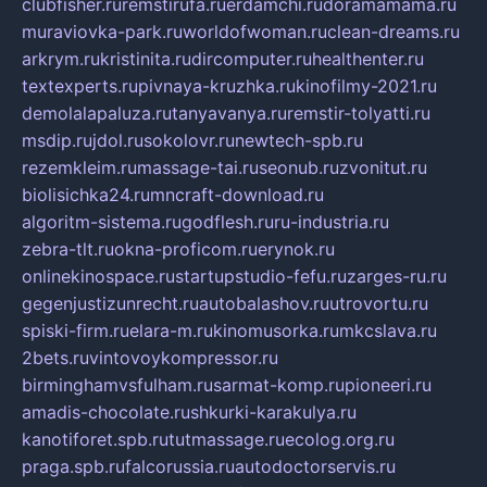
clubfisher.ru
remstirufa.ru
erdamchi.ru
doramamama.ru
muraviovka-park.ru
worldofwoman.ru
clean-dreams.ru
arkrym.ru
kristinita.ru
dircomputer.ru
healthenter.ru
textexperts.ru
pivnaya-kruzhka.ru
kinofilmy-2021.ru
demolalapaluza.ru
tanyavanya.ru
remstir-tolyatti.ru
msdip.ru
jdol.ru
sokolovr.ru
newtech-spb.ru
rezemkleim.ru
massage-tai.ru
seonub.ru
zvonitut.ru
biolisichka24.ru
mncraft-download.ru
algoritm-sistema.ru
godflesh.ru
ru-industria.ru
zebra-tlt.ru
okna-proficom.ru
erynok.ru
onlinekinospace.ru
startupstudio-fefu.ru
zarges-ru.ru
gegenjustizunrecht.ru
autobalashov.ru
utrovortu.ru
spiski-firm.ru
elara-m.ru
kinomusorka.ru
mkcslava.ru
2bets.ru
vintovoykompressor.ru
birminghamvsfulham.ru
sarmat-komp.ru
pioneeri.ru
amadis-chocolate.ru
shkurki-karakulya.ru
kanotiforet.spb.ru
tutmassage.ru
ecolog.org.ru
praga.spb.ru
falcorussia.ru
autodoctorservis.ru