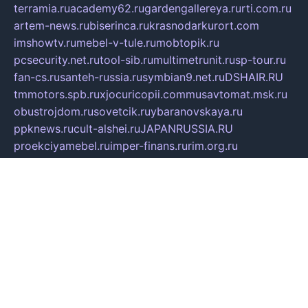
terramia.ru
academy62.ru
gardengallereya.ru
rti.com.ru
artem-news.ru
biserinca.ru
krasnodarkurort.com
imshowtv.ru
mebel-v-tule.ru
mobtopik.ru
pcsecurity.net.ru
tool-sib.ru
multimetrunit.ru
sp-tour.ru
fan-cs.ru
santeh-russia.ru
symbian9.net.ru
DSHAIR.RU
tmmotors.spb.ru
xjocuricopii.com
musavtomat.msk.ru
obustrojdom.ru
sovetcik.ru
ybaranovskaya.ru
ppknews.ru
cult-alshei.ru
JAPANRUSSIA.RU
proekciyamebel.ru
imper-finans.ru
rim.org.ru
glamourai.ru
brassminus.ru
zabor-pro.ru
ftn.pp.ru
dorogoe58.ru
laimengpacker.ru
kuzova-zapchasti.ru
sageerp.ru
taxodrom.ru
dsrazvitie.ru
hardcity.net.ru
ratinghomegames.ru
topservice25.ru
gubernyan.ru
gtglasslined.ru
ii4.ru
tssport.spb.ru
andorra24.com
blackwallstreet.ru
oboimos.ru
optim-doors.com.ru
ikuch.ru
nycr.org.ru
npa21.ru
vremya-ch.spb.ru
desert000.ru
ivtorgi.ru
ifiori.ru
catalog-statei.ru
dcv.org.ru
spetsmaster174.ru
ipkameryhiseeu.ru