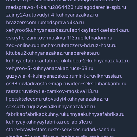
medsprawo-4-ka.ru
2864420.ru
blagodarenie-spb.ru
zajmy24.ru
tovudyi-4-kuhnyanazakaz.ru
brazzerscom.ru
medsprawo4ka.ru
xehyroo5kuhnyanazakaz.ru
fabrikayfabrikaefabrika.ru
vskrytie-zamkov-moskva-113.ru
biletnadom.ru
zed-online.ru
pimchax.ru
brazzers-hd.ru
z-host.ru
kitubeu2kuhnyanazakaz.ru
naperekate.ru
kuhnyaofabrikaufabrik.ru
kitubeu-2-kuhnyanazakaz.ru
xehyroo-5-kuhnyanazakaz.ru
cs-68.ru
guzywia-4-kuhnyanazakaz.ru
mir-tk.ru
vlknrussia.ru
cs68.ru
vladivostok-map.ru
video-seks.ru
bankaribi.ru
raszar.ru
vskrytie-zamkov-moskva113.ru
lipetsktelecom.ru
tovudyi4kuhnyanazakaz.ru
seksuzb.ru
guzywia4kuhnyanazakaz.ru
fabrikaofabrikaokuhny.ru
kuhnyaekuhnyaafabrika.ru
kuhnyaykuhnyayfabrika.ru
e-abis1c.ru
store-brawl-stars.ru
kts-services.ru
dark-sand.ru