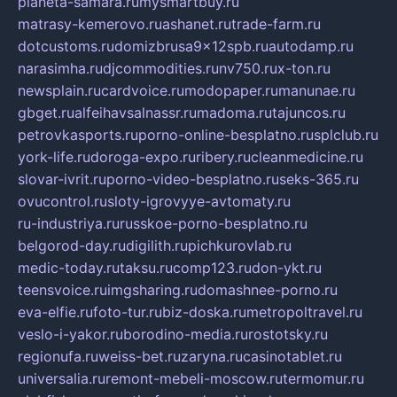
planeta-samara.ru
mysmartbuy.ru
matrasy-kemerovo.ru
ashanet.ru
trade-farm.ru
dotcustoms.ru
domizbrusa9x12spb.ru
autodamp.ru
narasimha.ru
djcommodities.ru
nv750.ru
x-ton.ru
newsplain.ru
cardvoice.ru
modopaper.ru
manunae.ru
gbget.ru
alfeihavsalnassr.ru
madoma.ru
tajuncos.ru
petrovkasports.ru
porno-online-besplatno.ru
splclub.ru
york-life.ru
doroga-expo.ru
ribery.ru
cleanmedicine.ru
slovar-ivrit.ru
porno-video-besplatno.ru
seks-365.ru
ovucontrol.ru
sloty-igrovyye-avtomaty.ru
ru-industriya.ru
russkoe-porno-besplatno.ru
belgorod-day.ru
digilith.ru
pichkurovlab.ru
medic-today.ru
taksu.ru
comp123.ru
don-ykt.ru
teensvoice.ru
imgsharing.ru
domashnee-porno.ru
eva-elfie.ru
foto-tur.ru
biz-doska.ru
metropoltravel.ru
veslo-i-yakor.ru
borodino-media.ru
rostotsky.ru
regionufa.ru
weiss-bet.ru
zaryna.ru
casinotablet.ru
universalia.ru
remont-mebeli-moscow.ru
termomur.ru