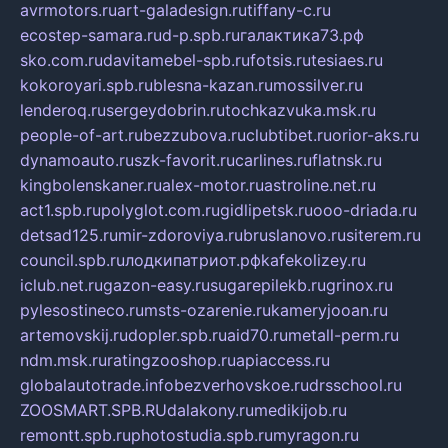
avrmotors.ru
art-galadesign.ru
tiffany-c.ru
ecostep-samara.ru
d-p.spb.ru
галактика73.рф
sko.com.ru
davitamebel-spb.ru
fotsis.ru
tesiaes.ru
kokoroyari.spb.ru
blesna-kazan.ru
mossilver.ru
lenderoq.ru
sergeydobrin.ru
tochkazvuka.msk.ru
people-of-art.ru
bezzubova.ru
clubtibet.ru
orior-aks.ru
dynamoauto.ru
szk-favorit.ru
carlines.ru
flatnsk.ru
kingbolenskaner.ru
alex-motor.ru
astroline.net.ru
act1.spb.ru
polyglot.com.ru
gidlipetsk.ru
ooo-driada.ru
detsad125.ru
mir-zdoroviya.ru
bruslanovo.ru
siterem.ru
council.spb.ru
лодкипатриот.рф
kafekolizey.ru
iclub.net.ru
gazon-easy.ru
sugarepilekb.ru
grinox.ru
pylesostineco.ru
msts-ozarenie.ru
kameryjooan.ru
artemovskij.ru
dopler.spb.ru
aid70.ru
metall-perm.ru
ndm.msk.ru
ratingzooshop.ru
apiaccess.ru
globalautotrade.info
bezverhovskoe.ru
drsschool.ru
ZOOSMART.SPB.RU
dalakony.ru
medikijob.ru
remontt.spb.ru
photostudia.spb.ru
myragon.ru