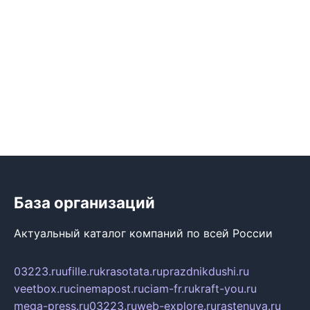
База организаций
Актуальный каталог компаний по всей России
03223.ru
ufille.ru
krasotata.ru
prazdnikdushi.ru
veetbox.ru
cinemapost.ru
ciam-fr.ru
kraft-you.ru
mega-press.ru
03223.ru
web-explore.ru
rastenuya.ru