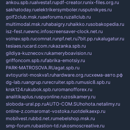
ankou.spb.ru
alvesta1.ru
pdf-creator.ru
nix-files.org.ru
sakhatoday.ru
elektrikersymboler.ru
sputnikyes.ru
golf2club.msk.ru
aeforums.ru
zallclub.ru
multimodal.msk.ru
habaigry.ru
haikko.ru
sobakopedia.ru
isz-fest.ru
ewnc.info
screensaver-clock.net.ru
volnav.spb.ru
comnat.ru
npf.net.ru
7bit.pp.ru
kalugatur.ru
tesiaes.ru
card.com.ru
kazanka.spb.ru
gildiya-kuznecov.ru
kameryboavision.ru
griffoncom.spb.ru
fabrika-emotsiy.ru
PARK-MATROSOVA.RU
agat.spb.ru
avtoyurist-moskva1.ru
hardware.org.ru
схема-авто.рф
dg-lab.ru
angrup.ru
recruiter.spb.ru
music8.spb.ru
krsk124.ru
kubok.spb.ru
romanofforex.ru
analitikaplus.ru
spyonline.ru
zosikamery.ru
sloboda-ural.pp.ru
AUTO-COM.SU
hohota.net
alimy.ru
online-z.com
aromat-vostoka.ru
otdelkaexp.ru
mobilvest.ru
bbd.net.ru
mebelshop.msk.ru
smp-forum.ru
bastion-td.ru
kosmoscreative.ru