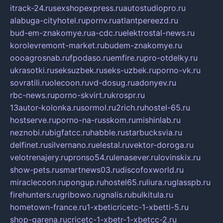
itrack-24.ru
sexshopexpress.ru
autostudiopro.ru
alabuga-cityhotel.ru
pornv.ru
atlantpereezd.ru
bud-em-znakomye.ru
a-cdc.ru
elektrostal-news.ru
korolevremont-market.ru
budem-znakomye.ru
oooagrosnab.ru
fpodaso.ru
emfire.ru
pro-otdelky.ru
ukrasotki.ru
seksuzbek.ru
seks-uzbek.ru
porno-vk.ru
sovratili.ru
olecoon.ru
vd-dosug.ru
adonyev.ru
rbc-news.ru
porno-skvirt.ru
krospr.ru
13autor-kolonka.ru
sormol.ru
2rich.ru
hostel-65.ru
hostserve.ru
porno-na-russkom.ru
mishinlab.ru
neznobi.ru
bigfatcc.ru
habble.ru
starbucksvia.ru
delfinet.ru
silvernano.ru
elestal.ru
vektor-doroga.ru
velotrenajery.ru
pronso54.ru
lenasever.ru
lovinskix.ru
show-pets.ru
smartnews03.ru
discofoxworld.ru
miraclecoon.ru
pongup.ru
hostel65.ru
liura.ru
glasspb.ru
firehunters.ru
gribowo.ru
gnalis.ru
bulkitula.ru
hometown-france.ru
1-xbeticricetc-1-xbetti-5.ru
shop-garena.ru
cricetc-1-xbetr-1-xbetcc-2.ru