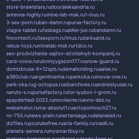
store-brawlstars.ru
dooraleksandria.ru
antenna-highly.ru
mine-lab-msk.ru
1-mus.ru
3-sex-porn.ru
ban-damn.ru
purse-factory.ru
viagra-tablet.ru
fasbags.ru
adler-jun.ru
bandamn.ru
fincontech.ru
3sexporn.ru
1mus.ru
darksand.ru
rebus-toys.ru
minelab-msk.ru
rtdco.ru
seo-prodvizhenie-sajtov-stroitelnyh-kompanij.ru
card-voice.ru
rulonnyygazon177.ru
snow-guard.ru
domizbrusa-9x12spb.ru
demaholding.ru
aalse.ru
a380club.ru
argentinamia.ru
perkoka.ru
movie-one.ru
perk-oka.ru
g-octopus.ru
sibarchives.ru
andreislyusar.ru
naruto-x.ru
pursefactory.ru
tor-lyubov-i-grom.ru
spayderhed-2022.ru
movieone.ru
evro-dez.ru
webamator.ru
ma-absolut1.ru
avtopomosch27.ru
nv-750.ru
news-plain.ru
nertansaga.ru
delanalad.ru
dizfiles.ru
youtubefree.ru
aria-family.ru
roadli.ru
planeta-samara.ru
mysmartbuy.ru
matrasy-kemerovo.ru
ashanet.ru
trade-farm.ru