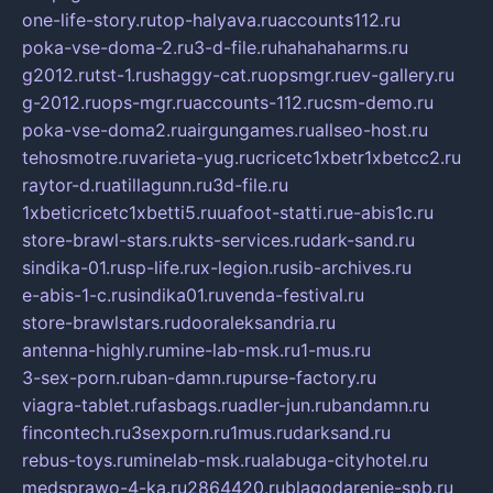
one-life-story.ru
top-halyava.ru
accounts112.ru
poka-vse-doma-2.ru
3-d-file.ru
hahahaharms.ru
g2012.ru
tst-1.ru
shaggy-cat.ru
opsmgr.ru
ev-gallery.ru
g-2012.ru
ops-mgr.ru
accounts-112.ru
csm-demo.ru
poka-vse-doma2.ru
airgungames.ru
allseo-host.ru
tehosmotre.ru
varieta-yug.ru
cricetc1xbetr1xbetcc2.ru
raytor-d.ru
atillagunn.ru
3d-file.ru
1xbeticricetc1xbetti5.ru
uafoot-statti.ru
e-abis1c.ru
store-brawl-stars.ru
kts-services.ru
dark-sand.ru
sindika-01.ru
sp-life.ru
x-legion.ru
sib-archives.ru
e-abis-1-c.ru
sindika01.ru
venda-festival.ru
store-brawlstars.ru
dooraleksandria.ru
antenna-highly.ru
mine-lab-msk.ru
1-mus.ru
3-sex-porn.ru
ban-damn.ru
purse-factory.ru
viagra-tablet.ru
fasbags.ru
adler-jun.ru
bandamn.ru
fincontech.ru
3sexporn.ru
1mus.ru
darksand.ru
rebus-toys.ru
minelab-msk.ru
alabuga-cityhotel.ru
medsprawo-4-ka.ru
2864420.ru
blagodarenie-spb.ru