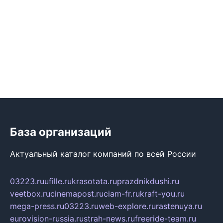
База организаций
Актуальный каталог компаний по всей России
03223.ru
ufille.ru
krasotata.ru
prazdnikdushi.ru
veetbox.ru
cinemapost.ru
ciam-fr.ru
kraft-you.ru
mega-press.ru
03223.ru
web-explore.ru
rastenuya.ru
eurovision-russia.ru
strah-news.ru
freeride-team.ru