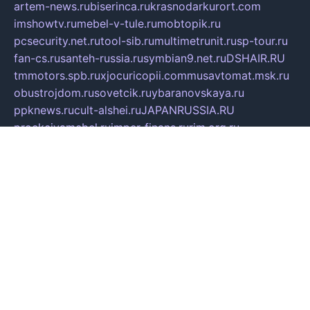
artem-news.ru
biserinca.ru
krasnodarkurort.com
imshowtv.ru
mebel-v-tule.ru
mobtopik.ru
pcsecurity.net.ru
tool-sib.ru
multimetrunit.ru
sp-tour.ru
fan-cs.ru
santeh-russia.ru
symbian9.net.ru
DSHAIR.RU
tmmotors.spb.ru
xjocuricopii.com
musavtomat.msk.ru
obustrojdom.ru
sovetcik.ru
ybaranovskaya.ru
ppknews.ru
cult-alshei.ru
JAPANRUSSIA.RU
proekciyamebel.ru
imper-finans.ru
rim.org.ru
glamourai.ru
brassminus.ru
zabor-pro.ru
ftn.pp.ru
dorogoe58.ru
laimengpacker.ru
kuzova-zapchasti.ru
sageerp.ru
taxodrom.ru
dsrazvitie.ru
hardcity.net.ru
ratinghomegames.ru
topservice25.ru
gubernyan.ru
gtglasslined.ru
ii4.ru
tssport.spb.ru
andorra24.com
blackwallstreet.ru
oboimos.ru
optim-doors.com.ru
ikuch.ru
nycr.org.ru
npa21.ru
vremya-ch.spb.ru
desert000.ru
ivtorgi.ru
ifiori.ru
catalog-statei.ru
dcv.org.ru
spetsmaster174.ru
ipkameryhiseeu.ru
dum26.ru
ruspol.spb.ru
fr-opendp.ru
kam-solnyshko.ru