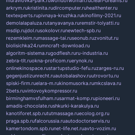
muraviovka-park.ru
worldofwoman.ru
clean-dreams.ru
arkrym.ru
kristinita.ru
dircomputer.ru
healthenter.ru
textexperts.ru
pivnaya-kruzhka.ru
kinofilmy-2021.ru
demolalapaluza.ru
tanyavanya.ru
remstir-tolyatti.ru
msdip.ru
jdol.ru
sokolovr.ru
newtech-spb.ru
rezemkleim.ru
massage-tai.ru
seonub.ru
zvonitut.ru
biolisichka24.ru
mncraft-download.ru
algoritm-sistema.ru
godflesh.ru
ru-industria.ru
zebra-tlt.ru
okna-proficom.ru
erynok.ru
onlinekinospace.ru
startupstudio-fefu.ru
zarges-ru.ru
gegenjustizunrecht.ru
autobalashov.ru
utrovortu.ru
spiski-firm.ru
elara-m.ru
kinomusorka.ru
mkcslava.ru
2bets.ru
vintovoykompressor.ru
birminghamvsfulham.ru
sarmat-komp.ru
pioneeri.ru
amadis-chocolate.ru
shkurki-karakulya.ru
kanotiforet.spb.ru
tutmassage.ru
ecolog.org.ru
praga.spb.ru
falcorussia.ru
autodoctorservis.ru
kamertondom.spb.ru
net-life.net.ru
avto-vozim.ru