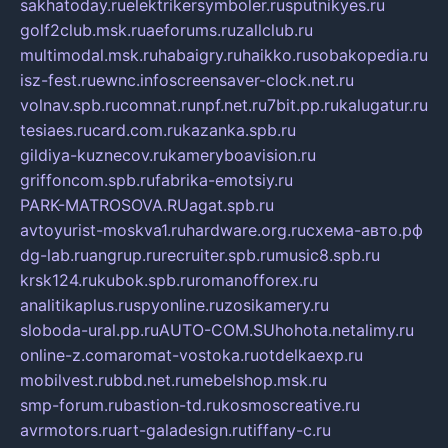
sakhatoday.ru
elektrikersymboler.ru
sputnikyes.ru
golf2club.msk.ru
aeforums.ru
zallclub.ru
multimodal.msk.ru
habaigry.ru
haikko.ru
sobakopedia.ru
isz-fest.ru
ewnc.info
screensaver-clock.net.ru
volnav.spb.ru
comnat.ru
npf.net.ru
7bit.pp.ru
kalugatur.ru
tesiaes.ru
card.com.ru
kazanka.spb.ru
gildiya-kuznecov.ru
kameryboavision.ru
griffoncom.spb.ru
fabrika-emotsiy.ru
PARK-MATROSOVA.RU
agat.spb.ru
avtoyurist-moskva1.ru
hardware.org.ru
схема-авто.рф
dg-lab.ru
angrup.ru
recruiter.spb.ru
music8.spb.ru
krsk124.ru
kubok.spb.ru
romanofforex.ru
analitikaplus.ru
spyonline.ru
zosikamery.ru
sloboda-ural.pp.ru
AUTO-COM.SU
hohota.net
alimy.ru
online-z.com
aromat-vostoka.ru
otdelkaexp.ru
mobilvest.ru
bbd.net.ru
mebelshop.msk.ru
smp-forum.ru
bastion-td.ru
kosmoscreative.ru
avrmotors.ru
art-galadesign.ru
tiffany-c.ru