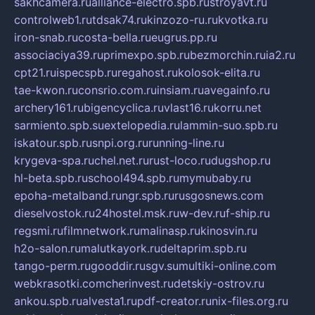
sakhcamera.ru
alliance-electro.spb.ru
stroyavt.ru
controlweb1.ru
tdsak74.ru
kinzozo-ru.ru
kvotka.ru
iron-snab.ru
costa-bella.ru
eugrus.pp.ru
associaciya39.ru
primexpo.spb.ru
bezmorchin.ru
ia2.ru
cpt21.ru
ispecspb.ru
regahost.ru
kolosok-elita.ru
tae-kwon.ru
consrio.com.ru
insiam.ru
avegainfo.ru
archery161.ru
bigencyclica.ru
vlast16.ru
korru.net
sarmiento.spb.su
extelopedia.ru
lammin-suo.spb.ru
iskatour.spb.ru
snpi.org.ru
running-line.ru
krygeva-spa.ru
chel.net.ru
rust-loco.ru
dugshop.ru
hl-beta.spb.ru
school494.spb.ru
mymubaby.ru
epoha-metalband.ru
ngr.spb.ru
rusgosnews.com
dieselvostok.ru
24hostel.msk.ru
w-dev.ru
f-ship.ru
regsmi.ru
filmnetwork.ru
malinasp.ru
kinosvin.ru
h2o-salon.ru
malutkayork.ru
deltaprim.spb.ru
tango-perm.ru
gooddir.ru
sgv.su
multiki-online.com
webkrasotki.com
cherinvest.ru
detskiy-ostrov.ru
ankou.spb.ru
alvesta1.ru
pdf-creator.ru
nix-files.org.ru