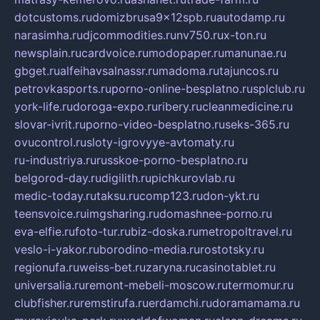
dotcustoms.ru
domizbrusa9x12spb.ru
autodamp.ru
narasimha.ru
djcommodities.ru
nv750.ru
x-ton.ru
newsplain.ru
cardvoice.ru
modopaper.ru
manunae.ru
gbget.ru
alfeihavsalnassr.ru
madoma.ru
tajuncos.ru
petrovkasports.ru
porno-online-besplatno.ru
splclub.ru
york-life.ru
doroga-expo.ru
ribery.ru
cleanmedicine.ru
slovar-ivrit.ru
porno-video-besplatno.ru
seks-365.ru
ovucontrol.ru
sloty-igrovyye-avtomaty.ru
ru-industriya.ru
russkoe-porno-besplatno.ru
belgorod-day.ru
digilith.ru
pichkurovlab.ru
medic-today.ru
taksu.ru
comp123.ru
don-ykt.ru
teensvoice.ru
imgsharing.ru
domashnee-porno.ru
eva-elfie.ru
foto-tur.ru
biz-doska.ru
metropoltravel.ru
veslo-i-yakor.ru
borodino-media.ru
rostotsky.ru
regionufa.ru
weiss-bet.ru
zaryna.ru
casinotablet.ru
universalia.ru
remont-mebeli-moscow.ru
termomur.ru
clubfisher.ru
remstirufa.ru
erdamchi.ru
doramamama.ru