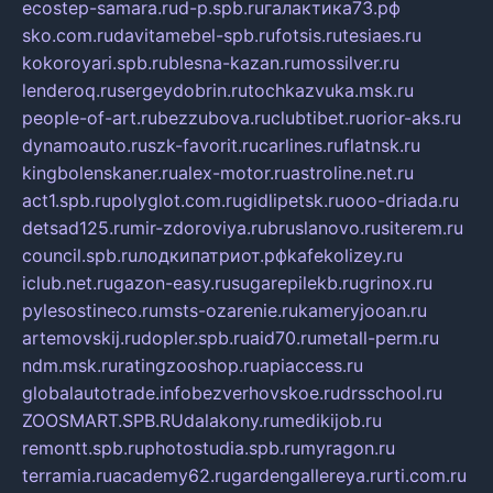
ecostep-samara.ru
d-p.spb.ru
галактика73.рф
sko.com.ru
davitamebel-spb.ru
fotsis.ru
tesiaes.ru
kokoroyari.spb.ru
blesna-kazan.ru
mossilver.ru
lenderoq.ru
sergeydobrin.ru
tochkazvuka.msk.ru
people-of-art.ru
bezzubova.ru
clubtibet.ru
orior-aks.ru
dynamoauto.ru
szk-favorit.ru
carlines.ru
flatnsk.ru
kingbolenskaner.ru
alex-motor.ru
astroline.net.ru
act1.spb.ru
polyglot.com.ru
gidlipetsk.ru
ooo-driada.ru
detsad125.ru
mir-zdoroviya.ru
bruslanovo.ru
siterem.ru
council.spb.ru
лодкипатриот.рф
kafekolizey.ru
iclub.net.ru
gazon-easy.ru
sugarepilekb.ru
grinox.ru
pylesostineco.ru
msts-ozarenie.ru
kameryjooan.ru
artemovskij.ru
dopler.spb.ru
aid70.ru
metall-perm.ru
ndm.msk.ru
ratingzooshop.ru
apiaccess.ru
globalautotrade.info
bezverhovskoe.ru
drsschool.ru
ZOOSMART.SPB.RU
dalakony.ru
medikijob.ru
remontt.spb.ru
photostudia.spb.ru
myragon.ru
terramia.ru
academy62.ru
gardengallereya.ru
rti.com.ru