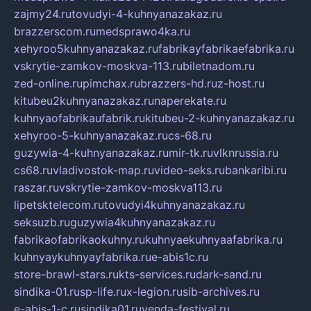
zajmy24.ru
tovudyi-4-kuhnyanazakaz.ru
brazzerscom.ru
medsprawo4ka.ru
xehyroo5kuhnyanazakaz.ru
fabrikayfabrikaefabrika.ru
vskrytie-zamkov-moskva-113.ru
biletnadom.ru
zed-online.ru
pimchax.ru
brazzers-hd.ru
z-host.ru
kitubeu2kuhnyanazakaz.ru
naperekate.ru
kuhnyaofabrikaufabrik.ru
kitubeu-2-kuhnyanazakaz.ru
xehyroo-5-kuhnyanazakaz.ru
cs-68.ru
guzywia-4-kuhnyanazakaz.ru
mir-tk.ru
vlknrussia.ru
cs68.ru
vladivostok-map.ru
video-seks.ru
bankaribi.ru
raszar.ru
vskrytie-zamkov-moskva113.ru
lipetsktelecom.ru
tovudyi4kuhnyanazakaz.ru
seksuzb.ru
guzywia4kuhnyanazakaz.ru
fabrikaofabrikaokuhny.ru
kuhnyaekuhnyaafabrika.ru
kuhnyaykuhnyayfabrika.ru
e-abis1c.ru
store-brawl-stars.ru
kts-services.ru
dark-sand.ru
sindika-01.ru
sp-life.ru
x-legion.ru
sib-archives.ru
e-abis-1-c.ru
sindika01.ru
venda-festival.ru