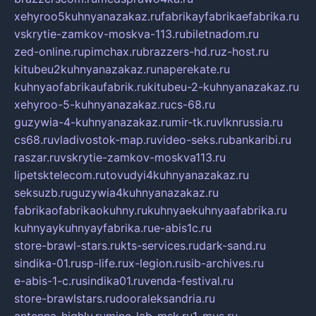
xehyroo5kuhnyanazakaz.ru
fabrikayfabrikaefabrika.ru
vskrytie-zamkov-moskva-113.ru
biletnadom.ru
zed-online.ru
pimchax.ru
brazzers-hd.ru
z-host.ru
kitubeu2kuhnyanazakaz.ru
naperekate.ru
kuhnyaofabrikaufabrik.ru
kitubeu-2-kuhnyanazakaz.ru
xehyroo-5-kuhnyanazakaz.ru
cs-68.ru
guzywia-4-kuhnyanazakaz.ru
mir-tk.ru
vlknrussia.ru
cs68.ru
vladivostok-map.ru
video-seks.ru
bankaribi.ru
raszar.ru
vskrytie-zamkov-moskva113.ru
lipetsktelecom.ru
tovudyi4kuhnyanazakaz.ru
seksuzb.ru
guzywia4kuhnyanazakaz.ru
fabrikaofabrikaokuhny.ru
kuhnyaekuhnyaafabrika.ru
kuhnyaykuhnyayfabrika.ru
e-abis1c.ru
store-brawl-stars.ru
kts-services.ru
dark-sand.ru
sindika-01.ru
sp-life.ru
x-legion.ru
sib-archives.ru
e-abis-1-c.ru
sindika01.ru
venda-festival.ru
store-brawlstars.ru
dooraleksandria.ru
antenna-highly.ru
mine-lab-msk.ru
1-mus.ru