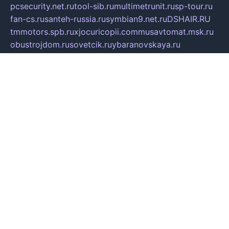
pcsecurity.net.ru
tool-sib.ru
multimetrunit.ru
sp-tour.ru
fan-cs.ru
santeh-russia.ru
symbian9.net.ru
DSHAIR.RU
tmmotors.spb.ru
xjocuricopii.com
musavtomat.msk.ru
obustrojdom.ru
sovetcik.ru
ybaranovskaya.ru
ppknews.ru
cult-alshei.ru
JAPANRUSSIA.RU
proekciyamebel.ru
imper-finans.ru
rim.org.ru
glamourai.ru
brassminus.ru
zabor-pro.ru
ftn.pp.ru
dorogoe58.ru
laimengpacker.ru
kuzova-zapchasti.ru
sageerp.ru
taxodrom.ru
dsrazvitie.ru
hardcity.net.ru
ratinghomegames.ru
topservice25.ru
gubernyan.ru
gtglasslined.ru
ii4.ru
tssport.spb.ru
andorra24.com
blackwallstreet.ru
oboimos.ru
optim-doors.com.ru
ikuch.ru
nycr.org.ru
npa21.ru
vremya-ch.spb.ru
desert000.ru
ivtorgi.ru
ifiori.ru
catalog-statei.ru
dcv.org.ru
spetsmaster174.ru
ipkameryhiseeu.ru
dum26.ru
ruspol.spb.ru
fr-opendp.ru
kam-solnyshko.ru
cheyenne-arapaho.ru
sevzapmetal.spb.ru
ted-lapidus.spb.ru
parasite-eliminator.ru