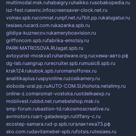
multimodal.msk.ru
habaigry.ru
haikko.ru
sobakopedia.ru
isz-fest.ru
ewnc.info
screensaver-clock.net.ru
volnav.spb.ru
comnat.ru
npf.net.ru
7bit.pp.ru
kalugatur.ru
tesiaes.ru
card.com.ru
kazanka.spb.ru
gildiya-kuznecov.ru
kameryboavision.ru
griffoncom.spb.ru
fabrika-emotsiy.ru
PARK-MATROSOVA.RU
agat.spb.ru
avtoyurist-moskva1.ru
hardware.org.ru
схема-авто.рф
dg-lab.ru
angrup.ru
recruiter.spb.ru
music8.spb.ru
krsk124.ru
kubok.spb.ru
romanofforex.ru
analitikaplus.ru
spyonline.ru
zosikamery.ru
sloboda-ural.pp.ru
AUTO-COM.SU
hohota.net
alimy.ru
online-z.com
aromat-vostoka.ru
otdelkaexp.ru
mobilvest.ru
bbd.net.ru
mebelshop.msk.ru
smp-forum.ru
bastion-td.ru
kosmoscreative.ru
avrmotors.ru
art-galadesign.ru
tiffany-c.ru
ecostep-samara.ru
d-p.spb.ru
галактика73.рф
sko.com.ru
davitamebel-spb.ru
fotsis.ru
tesiaes.ru