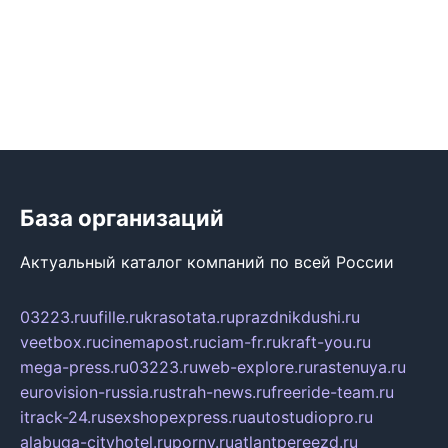
База организаций
Актуальный каталог компаний по всей России
03223.ru
ufille.ru
krasotata.ru
prazdnikdushi.ru
veetbox.ru
cinemapost.ru
ciam-fr.ru
kraft-you.ru
mega-press.ru
03223.ru
web-explore.ru
rastenuya.ru
eurovision-russia.ru
strah-news.ru
freeride-team.ru
itrack-24.ru
sexshopexpress.ru
autostudiopro.ru
alabuga-cityhotel.ru
pornv.ru
atlantpereezd.ru