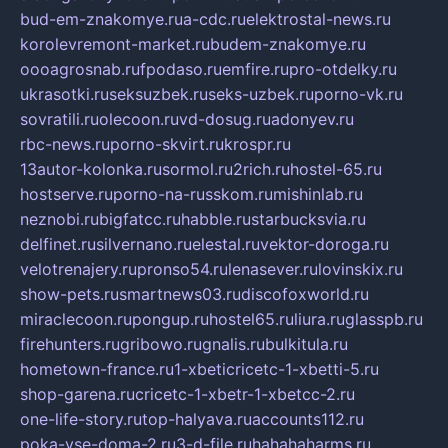
bud-em-znakomye.ru
a-cdc.ru
elektrostal-news.ru
korolevremont-market.ru
budem-znakomye.ru
oooagrosnab.ru
fpodaso.ru
emfire.ru
pro-otdelky.ru
ukrasotki.ru
seksuzbek.ru
seks-uzbek.ru
porno-vk.ru
sovratili.ru
olecoon.ru
vd-dosug.ru
adonyev.ru
rbc-news.ru
porno-skvirt.ru
krospr.ru
13autor-kolonka.ru
sormol.ru
2rich.ru
hostel-65.ru
hostserve.ru
porno-na-russkom.ru
mishinlab.ru
neznobi.ru
bigfatcc.ru
habble.ru
starbucksvia.ru
delfinet.ru
silvernano.ru
elestal.ru
vektor-doroga.ru
velotrenajery.ru
pronso54.ru
lenasever.ru
lovinskix.ru
show-pets.ru
smartnews03.ru
discofoxworld.ru
miraclecoon.ru
pongup.ru
hostel65.ru
liura.ru
glasspb.ru
firehunters.ru
gribowo.ru
gnalis.ru
bulkitula.ru
hometown-france.ru
1-xbeticricetc-1-xbetti-5.ru
shop-garena.ru
cricetc-1-xbetr-1-xbetcc-2.ru
one-life-story.ru
top-halyava.ru
accounts112.ru
poka-vse-doma-2.ru
3-d-file.ru
hahahaharms.ru