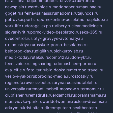
narasimha.ru
djcommodities.ru
nv750.ru
x-ton.ru
newsplain.ru
cardvoice.ru
modopaper.ru
manunae.ru
gbget.ru
alfeihavsalnassr.ru
madoma.ru
tajuncos.ru
petrovkasports.ru
porno-online-besplatno.ru
splclub.ru
york-life.ru
doroga-expo.ru
ribery.ru
cleanmedicine.ru
slovar-ivrit.ru
porno-video-besplatno.ru
seks-365.ru
ovucontrol.ru
sloty-igrovyye-avtomaty.ru
ru-industriya.ru
russkoe-porno-besplatno.ru
belgorod-day.ru
digilith.ru
pichkurovlab.ru
medic-today.ru
taksu.ru
comp123.ru
don-ykt.ru
teensvoice.ru
imgsharing.ru
domashnee-porno.ru
eva-elfie.ru
foto-tur.ru
biz-doska.ru
metropoltravel.ru
veslo-i-yakor.ru
borodino-media.ru
rostotsky.ru
regionufa.ru
weiss-bet.ru
zaryna.ru
casinotablet.ru
universalia.ru
remont-mebeli-moscow.ru
termomur.ru
clubfisher.ru
remstirufa.ru
erdamchi.ru
doramamama.ru
muraviovka-park.ru
worldofwoman.ru
clean-dreams.ru
arkrym.ru
kristinita.ru
dircomputer.ru
healthenter.ru