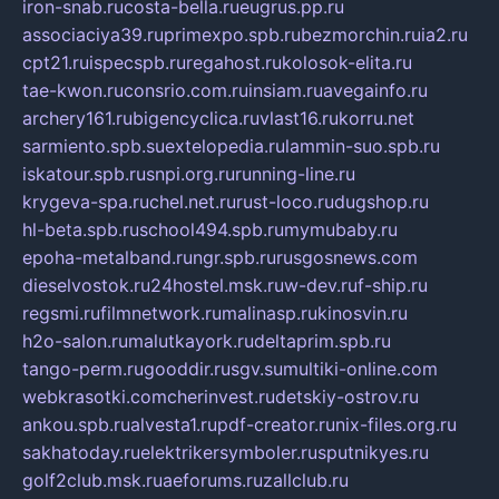
iron-snab.ru
costa-bella.ru
eugrus.pp.ru
associaciya39.ru
primexpo.spb.ru
bezmorchin.ru
ia2.ru
cpt21.ru
ispecspb.ru
regahost.ru
kolosok-elita.ru
tae-kwon.ru
consrio.com.ru
insiam.ru
avegainfo.ru
archery161.ru
bigencyclica.ru
vlast16.ru
korru.net
sarmiento.spb.su
extelopedia.ru
lammin-suo.spb.ru
iskatour.spb.ru
snpi.org.ru
running-line.ru
krygeva-spa.ru
chel.net.ru
rust-loco.ru
dugshop.ru
hl-beta.spb.ru
school494.spb.ru
mymubaby.ru
epoha-metalband.ru
ngr.spb.ru
rusgosnews.com
dieselvostok.ru
24hostel.msk.ru
w-dev.ru
f-ship.ru
regsmi.ru
filmnetwork.ru
malinasp.ru
kinosvin.ru
h2o-salon.ru
malutkayork.ru
deltaprim.spb.ru
tango-perm.ru
gooddir.ru
sgv.su
multiki-online.com
webkrasotki.com
cherinvest.ru
detskiy-ostrov.ru
ankou.spb.ru
alvesta1.ru
pdf-creator.ru
nix-files.org.ru
sakhatoday.ru
elektrikersymboler.ru
sputnikyes.ru
golf2club.msk.ru
aeforums.ru
zallclub.ru