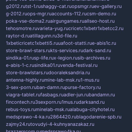
g2012.ru
tst-1.ru
shaggy-cat.ru
opsmgr.ru
ev-gallery.ru
g-2012.ru
ops-mgr.ru
accounts-112.ru
csm-demo.ru
poka-vse-doma2.ru
airgungames.ru
allseo-host.ru
tehosmotre.ru
varieta-yug.ru
cricetc1xbetr1xbetcc2.ru
raytor-d.ru
atillagunn.ru
3d-file.ru
1xbeticricetc1xbetti5.ru
uafoot-statti.ru
e-abis1c.ru
store-brawl-stars.ru
kts-services.ru
dark-sand.ru
sindika-01.ru
sp-life.ru
x-legion.ru
sib-archives.ru
e-abis-1-c.ru
sindika01.ru
venda-festival.ru
store-brawlstars.ru
dooraleksandria.ru
antenna-highly.ru
mine-lab-msk.ru
1-mus.ru
3-sex-porn.ru
ban-damn.ru
purse-factory.ru
viagra-tablet.ru
fasbags.ru
adler-jun.ru
bandamn.ru
fincontech.ru
3sexporn.ru
1mus.ru
darksand.ru
rebus-toys.ru
minelab-msk.ru
alabuga-cityhotel.ru
medsprawo-4-ka.ru
2864420.ru
blagodarenie-spb.ru
zajmy24.ru
tovudyi-4-kuhnyanazakaz.ru
brazzerscom.ru
medsprawo4ka.ru