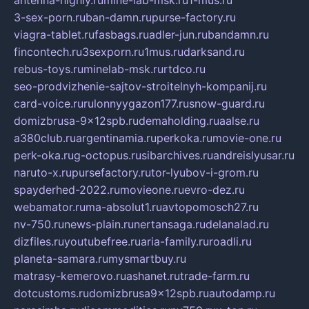
3-sex-porn.ru
ban-damn.ru
purse-factory.ru
viagra-tablet.ru
fasbags.ru
adler-jun.ru
bandamn.ru
fincontech.ru
3sexporn.ru
1mus.ru
darksand.ru
rebus-toys.ru
minelab-msk.ru
rtdco.ru
seo-prodvizhenie-sajtov-stroitelnyh-kompanij.ru
card-voice.ru
rulonnyygazon177.ru
snow-guard.ru
domizbrusa-9x12spb.ru
demaholding.ru
aalse.ru
a380club.ru
argentinamia.ru
perkoka.ru
movie-one.ru
perk-oka.ru
g-octopus.ru
sibarchives.ru
andreislyusar.ru
naruto-x.ru
pursefactory.ru
tor-lyubov-i-grom.ru
spayderhed-2022.ru
movieone.ru
evro-dez.ru
webamator.ru
ma-absolut1.ru
avtopomosch27.ru
nv-750.ru
news-plain.ru
nertansaga.ru
delanalad.ru
dizfiles.ru
youtubefree.ru
aria-family.ru
roadli.ru
planeta-samara.ru
mysmartbuy.ru
matrasy-kemerovo.ru
ashanet.ru
trade-farm.ru
dotcustoms.ru
domizbrusa9x12spb.ru
autodamp.ru