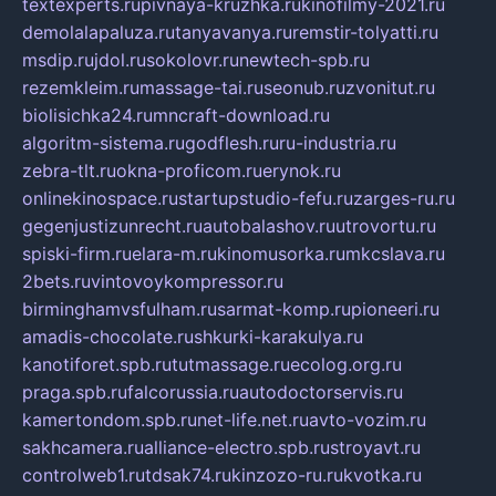
textexperts.ru
pivnaya-kruzhka.ru
kinofilmy-2021.ru
demolalapaluza.ru
tanyavanya.ru
remstir-tolyatti.ru
msdip.ru
jdol.ru
sokolovr.ru
newtech-spb.ru
rezemkleim.ru
massage-tai.ru
seonub.ru
zvonitut.ru
biolisichka24.ru
mncraft-download.ru
algoritm-sistema.ru
godflesh.ru
ru-industria.ru
zebra-tlt.ru
okna-proficom.ru
erynok.ru
onlinekinospace.ru
startupstudio-fefu.ru
zarges-ru.ru
gegenjustizunrecht.ru
autobalashov.ru
utrovortu.ru
spiski-firm.ru
elara-m.ru
kinomusorka.ru
mkcslava.ru
2bets.ru
vintovoykompressor.ru
birminghamvsfulham.ru
sarmat-komp.ru
pioneeri.ru
amadis-chocolate.ru
shkurki-karakulya.ru
kanotiforet.spb.ru
tutmassage.ru
ecolog.org.ru
praga.spb.ru
falcorussia.ru
autodoctorservis.ru
kamertondom.spb.ru
net-life.net.ru
avto-vozim.ru
sakhcamera.ru
alliance-electro.spb.ru
stroyavt.ru
controlweb1.ru
tdsak74.ru
kinzozo-ru.ru
kvotka.ru