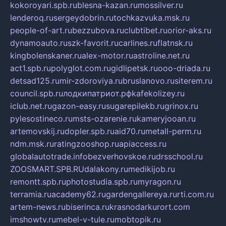
kokoroyari.spb.ru
blesna-kazan.ru
mossilver.ru
lenderoq.ru
sergeydobrin.ru
tochkazvuka.msk.ru
people-of-art.ru
bezzubova.ru
clubtibet.ru
orior-aks.ru
dynamoauto.ru
szk-favorit.ru
carlines.ru
flatnsk.ru
kingbolenskaner.ru
alex-motor.ru
astroline.net.ru
act1.spb.ru
polyglot.com.ru
gidlipetsk.ru
ooo-driada.ru
detsad125.ru
mir-zdoroviya.ru
bruslanovo.ru
siterem.ru
council.spb.ru
лодкипатриот.рф
kafekolizey.ru
iclub.net.ru
gazon-easy.ru
sugarepilekb.ru
grinox.ru
pylesostineco.ru
msts-ozarenie.ru
kameryjooan.ru
artemovskij.ru
dopler.spb.ru
aid70.ru
metall-perm.ru
ndm.msk.ru
ratingzooshop.ru
apiaccess.ru
globalautotrade.info
bezverhovskoe.ru
drsschool.ru
ZOOSMART.SPB.RU
dalakony.ru
medikijob.ru
remontt.spb.ru
photostudia.spb.ru
myragon.ru
terramia.ru
academy62.ru
gardengallereya.ru
rti.com.ru
artem-news.ru
biserinca.ru
krasnodarkurort.com
imshowtv.ru
mebel-v-tule.ru
mobtopik.ru