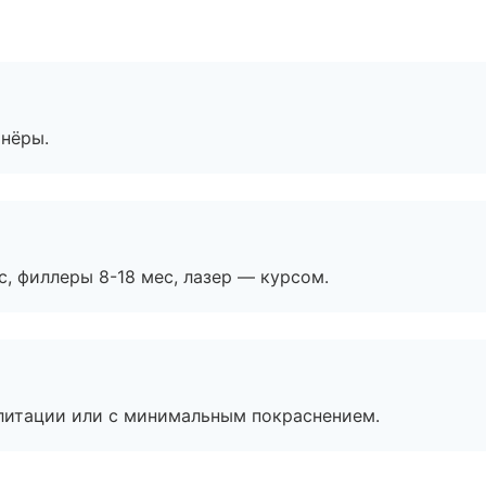
тнёры.
с, филлеры 8-18 мес, лазер — курсом.
литации или с минимальным покраснением.