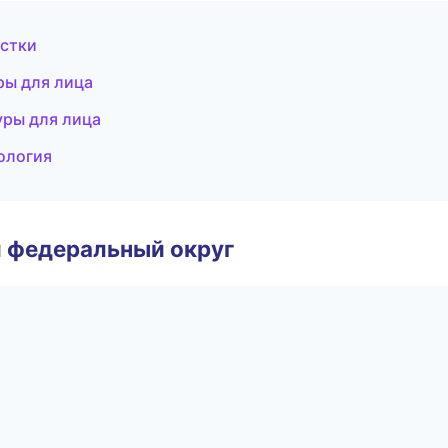
истки
ры для лица
уры для лица
ология
 федеральный округ