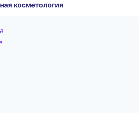
ная косметология
од
рг