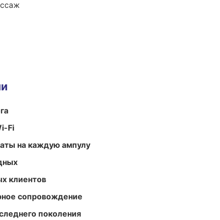
ассаж
ми
га
i-Fi
аты на каждую ампулу
одных
ых клиентов
урное сопровождение
следнего поколения