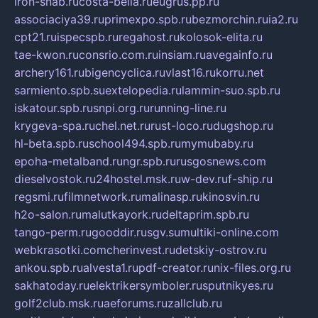
iron-snab.ru
costa-bella.ru
eugrus.pp.ru
associaciya39.ru
primexpo.spb.ru
bezmorchin.ru
ia2.ru
cpt21.ru
ispecspb.ru
regahost.ru
kolosok-elita.ru
tae-kwon.ru
consrio.com.ru
insiam.ru
avegainfo.ru
archery161.ru
bigencyclica.ru
vlast16.ru
korru.net
sarmiento.spb.su
extelopedia.ru
lammin-suo.spb.ru
iskatour.spb.ru
snpi.org.ru
running-line.ru
krygeva-spa.ru
chel.net.ru
rust-loco.ru
dugshop.ru
hl-beta.spb.ru
school494.spb.ru
mymubaby.ru
epoha-metalband.ru
ngr.spb.ru
rusgosnews.com
dieselvostok.ru
24hostel.msk.ru
w-dev.ru
f-ship.ru
regsmi.ru
filmnetwork.ru
malinasp.ru
kinosvin.ru
h2o-salon.ru
malutkayork.ru
deltaprim.spb.ru
tango-perm.ru
gooddir.ru
sgv.su
multiki-online.com
webkrasotki.com
cherinvest.ru
detskiy-ostrov.ru
ankou.spb.ru
alvesta1.ru
pdf-creator.ru
nix-files.org.ru
sakhatoday.ru
elektrikersymboler.ru
sputnikyes.ru
golf2club.msk.ru
aeforums.ru
zallclub.ru