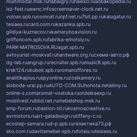
multimodal.msk.ru
habaigry.ru
haikko.ru
sobakopedia.ru
isz-fest.ru
ewnc.info
screensaver-clock.net.ru
volnav.spb.ru
comnat.ru
npf.net.ru
7bit.pp.ru
kalugatur.ru
tesiaes.ru
card.com.ru
kazanka.spb.ru
gildiya-kuznecov.ru
kameryboavision.ru
griffoncom.spb.ru
fabrika-emotsiy.ru
PARK-MATROSOVA.RU
agat.spb.ru
avtoyurist-moskva1.ru
hardware.org.ru
схема-авто.рф
dg-lab.ru
angrup.ru
recruiter.spb.ru
music8.spb.ru
krsk124.ru
kubok.spb.ru
romanofforex.ru
analitikaplus.ru
spyonline.ru
zosikamery.ru
sloboda-ural.pp.ru
AUTO-COM.SU
hohota.net
alimy.ru
online-z.com
aromat-vostoka.ru
otdelkaexp.ru
mobilvest.ru
bbd.net.ru
mebelshop.msk.ru
smp-forum.ru
bastion-td.ru
kosmoscreative.ru
avrmotors.ru
art-galadesign.ru
tiffany-c.ru
ecostep-samara.ru
d-p.spb.ru
галактика73.рф
sko.com.ru
davitamebel-spb.ru
fotsis.ru
tesiaes.ru