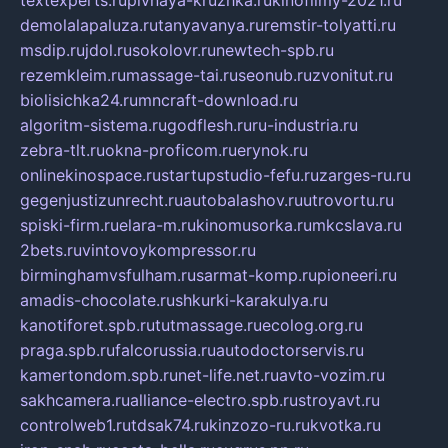
textexperts.ru
pivnaya-kruzhka.ru
kinofilmy-2021.ru
demolalapaluza.ru
tanyavanya.ru
remstir-tolyatti.ru
msdip.ru
jdol.ru
sokolovr.ru
newtech-spb.ru
rezemkleim.ru
massage-tai.ru
seonub.ru
zvonitut.ru
biolisichka24.ru
mncraft-download.ru
algoritm-sistema.ru
godflesh.ru
ru-industria.ru
zebra-tlt.ru
okna-proficom.ru
erynok.ru
onlinekinospace.ru
startupstudio-fefu.ru
zarges-ru.ru
gegenjustizunrecht.ru
autobalashov.ru
utrovortu.ru
spiski-firm.ru
elara-m.ru
kinomusorka.ru
mkcslava.ru
2bets.ru
vintovoykompressor.ru
birminghamvsfulham.ru
sarmat-komp.ru
pioneeri.ru
amadis-chocolate.ru
shkurki-karakulya.ru
kanotiforet.spb.ru
tutmassage.ru
ecolog.org.ru
praga.spb.ru
falcorussia.ru
autodoctorservis.ru
kamertondom.spb.ru
net-life.net.ru
avto-vozim.ru
sakhcamera.ru
alliance-electro.spb.ru
stroyavt.ru
controlweb1.ru
tdsak74.ru
kinzozo-ru.ru
kvotka.ru