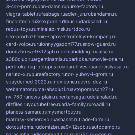
3-sex-porn.ru
ban-damn.ru
purse-factory.ru
viagra-tablet.ru
fasbags.ru
adler-jun.ru
bandamn.ru
fincontech.ru
3sexporn.ru
1mus.ru
darksand.ru
rebus-toys.ru
minelab-msk.ru
rtdco.ru
seo-prodvizhenie-sajtov-stroitelnyh-kompanij.ru
card-voice.ru
rulonnyygazon177.ru
snow-guard.ru
domizbrusa-9x12spb.ru
demaholding.ru
aalse.ru
a380club.ru
argentinamia.ru
perkoka.ru
movie-one.ru
perk-oka.ru
g-octopus.ru
sibarchives.ru
andreislyusar.ru
naruto-x.ru
pursefactory.ru
tor-lyubov-i-grom.ru
spayderhed-2022.ru
movieone.ru
evro-dez.ru
webamator.ru
ma-absolut1.ru
avtopomosch27.ru
nv-750.ru
news-plain.ru
nertansaga.ru
delanalad.ru
dizfiles.ru
youtubefree.ru
aria-family.ru
roadli.ru
planeta-samara.ru
mysmartbuy.ru
matrasy-kemerovo.ru
ashanet.ru
trade-farm.ru
dotcustoms.ru
domizbrusa9x12spb.ru
autodamp.ru
narasimha.ru
djcommodities.ru
nv750.ru
x-ton.ru