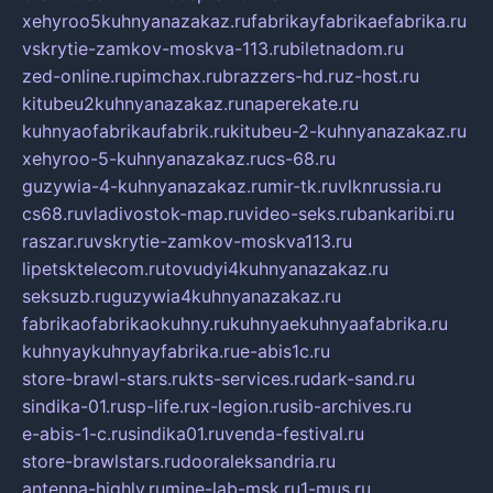
xehyroo5kuhnyanazakaz.ru
fabrikayfabrikaefabrika.ru
vskrytie-zamkov-moskva-113.ru
biletnadom.ru
zed-online.ru
pimchax.ru
brazzers-hd.ru
z-host.ru
kitubeu2kuhnyanazakaz.ru
naperekate.ru
kuhnyaofabrikaufabrik.ru
kitubeu-2-kuhnyanazakaz.ru
xehyroo-5-kuhnyanazakaz.ru
cs-68.ru
guzywia-4-kuhnyanazakaz.ru
mir-tk.ru
vlknrussia.ru
cs68.ru
vladivostok-map.ru
video-seks.ru
bankaribi.ru
raszar.ru
vskrytie-zamkov-moskva113.ru
lipetsktelecom.ru
tovudyi4kuhnyanazakaz.ru
seksuzb.ru
guzywia4kuhnyanazakaz.ru
fabrikaofabrikaokuhny.ru
kuhnyaekuhnyaafabrika.ru
kuhnyaykuhnyayfabrika.ru
e-abis1c.ru
store-brawl-stars.ru
kts-services.ru
dark-sand.ru
sindika-01.ru
sp-life.ru
x-legion.ru
sib-archives.ru
e-abis-1-c.ru
sindika01.ru
venda-festival.ru
store-brawlstars.ru
dooraleksandria.ru
antenna-highly.ru
mine-lab-msk.ru
1-mus.ru