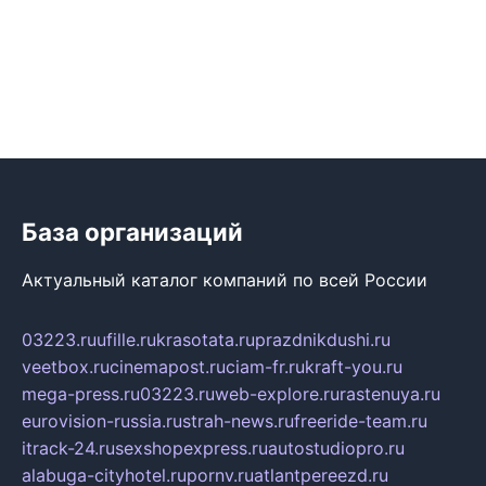
База организаций
Актуальный каталог компаний по всей России
03223.ru
ufille.ru
krasotata.ru
prazdnikdushi.ru
veetbox.ru
cinemapost.ru
ciam-fr.ru
kraft-you.ru
mega-press.ru
03223.ru
web-explore.ru
rastenuya.ru
eurovision-russia.ru
strah-news.ru
freeride-team.ru
itrack-24.ru
sexshopexpress.ru
autostudiopro.ru
alabuga-cityhotel.ru
pornv.ru
atlantpereezd.ru