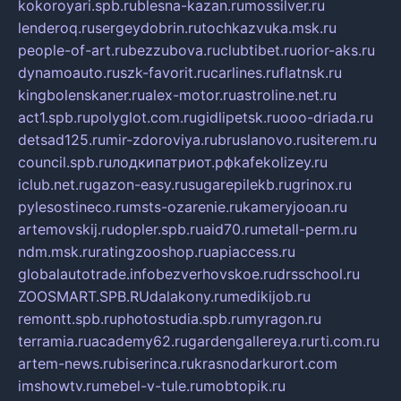
kokoroyari.spb.ru
blesna-kazan.ru
mossilver.ru
lenderoq.ru
sergeydobrin.ru
tochkazvuka.msk.ru
people-of-art.ru
bezzubova.ru
clubtibet.ru
orior-aks.ru
dynamoauto.ru
szk-favorit.ru
carlines.ru
flatnsk.ru
kingbolenskaner.ru
alex-motor.ru
astroline.net.ru
act1.spb.ru
polyglot.com.ru
gidlipetsk.ru
ooo-driada.ru
detsad125.ru
mir-zdoroviya.ru
bruslanovo.ru
siterem.ru
council.spb.ru
лодкипатриот.рф
kafekolizey.ru
iclub.net.ru
gazon-easy.ru
sugarepilekb.ru
grinox.ru
pylesostineco.ru
msts-ozarenie.ru
kameryjooan.ru
artemovskij.ru
dopler.spb.ru
aid70.ru
metall-perm.ru
ndm.msk.ru
ratingzooshop.ru
apiaccess.ru
globalautotrade.info
bezverhovskoe.ru
drsschool.ru
ZOOSMART.SPB.RU
dalakony.ru
medikijob.ru
remontt.spb.ru
photostudia.spb.ru
myragon.ru
terramia.ru
academy62.ru
gardengallereya.ru
rti.com.ru
artem-news.ru
biserinca.ru
krasnodarkurort.com
imshowtv.ru
mebel-v-tule.ru
mobtopik.ru