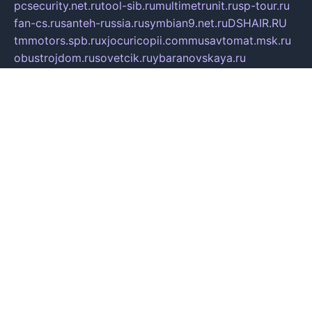
pcsecurity.net.ru
tool-sib.ru
multimetrunit.ru
sp-tour.ru
fan-cs.ru
santeh-russia.ru
symbian9.net.ru
DSHAIR.RU
tmmotors.spb.ru
xjocuricopii.com
musavtomat.msk.ru
obustrojdom.ru
sovetcik.ru
ybaranovskaya.ru
ppknews.ru
cult-alshei.ru
JAPANRUSSIA.RU
proekciyamebel.ru
imper-finans.ru
rim.org.ru
glamourai.ru
brassminus.ru
zabor-pro.ru
ftn.pp.ru
dorogoe58.ru
laimengpacker.ru
kuzova-zapchasti.ru
sageerp.ru
taxodrom.ru
dsrazvitie.ru
hardcity.net.ru
ratinghomegames.ru
topservice25.ru
gubernyan.ru
gtglasslined.ru
ii4.ru
tssport.spb.ru
andorra24.com
blackwallstreet.ru
oboimos.ru
optim-doors.com.ru
ikuch.ru
nycr.org.ru
npa21.ru
vremya-ch.spb.ru
desert000.ru
ivtorgi.ru
ifiori.ru
catalog-statei.ru
dcv.org.ru
spetsmaster174.ru
ipkameryhiseeu.ru
dum26.ru
ruspol.spb.ru
fr-opendp.ru
kam-solnyshko.ru
cheyenne-arapaho.ru
sevzapmetal.spb.ru
ted-lapidus.spb.ru
parasite-eliminator.ru