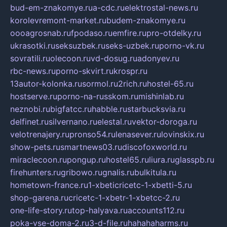
bud-em-znakomye.ru
a-cdc.ru
elektrostal-news.ru
korolevremont-market.ru
budem-znakomye.ru
oooagrosnab.ru
fpodaso.ru
emfire.ru
pro-otdelky.ru
ukrasotki.ru
seksuzbek.ru
seks-uzbek.ru
porno-vk.ru
sovratili.ru
olecoon.ru
vd-dosug.ru
adonyev.ru
rbc-news.ru
porno-skvirt.ru
krospr.ru
13autor-kolonka.ru
sormol.ru
2rich.ru
hostel-65.ru
hostserve.ru
porno-na-russkom.ru
mishinlab.ru
neznobi.ru
bigfatcc.ru
habble.ru
starbucksvia.ru
delfinet.ru
silvernano.ru
elestal.ru
vektor-doroga.ru
velotrenajery.ru
pronso54.ru
lenasever.ru
lovinskix.ru
show-pets.ru
smartnews03.ru
discofoxworld.ru
miraclecoon.ru
pongup.ru
hostel65.ru
liura.ru
glasspb.ru
firehunters.ru
gribowo.ru
gnalis.ru
bulkitula.ru
hometown-france.ru
1-xbeticricetc-1-xbetti-5.ru
shop-garena.ru
cricetc-1-xbetr-1-xbetcc-2.ru
one-life-story.ru
top-halyava.ru
accounts112.ru
poka-vse-doma-2.ru
3-d-file.ru
hahahaharms.ru