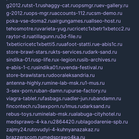
g2012.ru
tst-1.ru
shaggy-cat.ru
opsmgr.ru
ev-gallery.ru
g-2012.ru
ops-mgr.ru
accounts-112.ru
csm-demo.ru
poka-vse-doma2.ru
airgungames.ru
allseo-host.ru
tehosmotre.ru
varieta-yug.ru
cricetc1xbetr1xbetcc2.ru
raytor-d.ru
atillagunn.ru
3d-file.ru
1xbeticricetc1xbetti5.ru
uafoot-statti.ru
e-abis1c.ru
store-brawl-stars.ru
kts-services.ru
dark-sand.ru
sindika-01.ru
sp-life.ru
x-legion.ru
sib-archives.ru
e-abis-1-c.ru
sindika01.ru
venda-festival.ru
store-brawlstars.ru
dooraleksandria.ru
antenna-highly.ru
mine-lab-msk.ru
1-mus.ru
3-sex-porn.ru
ban-damn.ru
purse-factory.ru
viagra-tablet.ru
fasbags.ru
adler-jun.ru
bandamn.ru
fincontech.ru
3sexporn.ru
1mus.ru
darksand.ru
rebus-toys.ru
minelab-msk.ru
alabuga-cityhotel.ru
medsprawo-4-ka.ru
2864420.ru
blagodarenie-spb.ru
zajmy24.ru
tovudyi-4-kuhnyanazakaz.ru
brazzerscom.ru
medsprawo4ka.ru