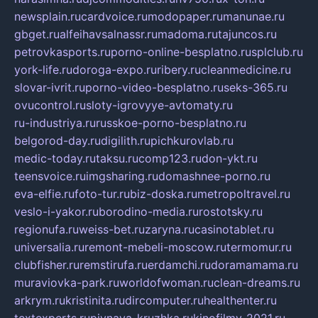
newsplain.ru
cardvoice.ru
modopaper.ru
manunae.ru
gbget.ru
alfeihavsalnassr.ru
madoma.ru
tajuncos.ru
petrovkasports.ru
porno-online-besplatno.ru
splclub.ru
york-life.ru
doroga-expo.ru
ribery.ru
cleanmedicine.ru
slovar-ivrit.ru
porno-video-besplatno.ru
seks-365.ru
ovucontrol.ru
sloty-igrovyye-avtomaty.ru
ru-industriya.ru
russkoe-porno-besplatno.ru
belgorod-day.ru
digilith.ru
pichkurovlab.ru
medic-today.ru
taksu.ru
comp123.ru
don-ykt.ru
teensvoice.ru
imgsharing.ru
domashnee-porno.ru
eva-elfie.ru
foto-tur.ru
biz-doska.ru
metropoltravel.ru
veslo-i-yakor.ru
borodino-media.ru
rostotsky.ru
regionufa.ru
weiss-bet.ru
zaryna.ru
casinotablet.ru
universalia.ru
remont-mebeli-moscow.ru
termomur.ru
clubfisher.ru
remstirufa.ru
erdamchi.ru
doramamama.ru
muraviovka-park.ru
worldofwoman.ru
clean-dreams.ru
arkrym.ru
kristinita.ru
dircomputer.ru
healthenter.ru