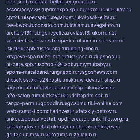
iron-snab.ru
costa-bella.ru
eugrus.pp.ru
associaciya39.ru
primexpo.spb.ru
bezmorchin.ru
ia2.ru
cpt21.ru
ispecspb.ru
regahost.ru
kolosok-elita.ru
tae-kwon.ru
consrio.com.ru
insiam.ru
avegainfo.ru
archery161.ru
bigencyclica.ru
vlast16.ru
korru.net
sarmiento.spb.su
extelopedia.ru
lammin-suo.spb.ru
iskatour.spb.ru
snpi.org.ru
running-line.ru
krygeva-spa.ru
chel.net.ru
rust-loco.ru
dugshop.ru
hl-beta.spb.ru
school494.spb.ru
mymubaby.ru
epoha-metalband.ru
ngr.spb.ru
rusgosnews.com
dieselvostok.ru
24hostel.msk.ru
w-dev.ru
f-ship.ru
regsmi.ru
filmnetwork.ru
malinasp.ru
kinosvin.ru
h2o-salon.ru
malutkayork.ru
deltaprim.spb.ru
tango-perm.ru
gooddir.ru
sgv.su
multiki-online.com
webkrasotki.com
cherinvest.ru
detskiy-ostrov.ru
ankou.spb.ru
alvesta1.ru
pdf-creator.ru
nix-files.org.ru
sakhatoday.ru
elektrikersymboler.ru
sputnikyes.ru
golf2club.msk.ru
aeforums.ru
zallclub.ru