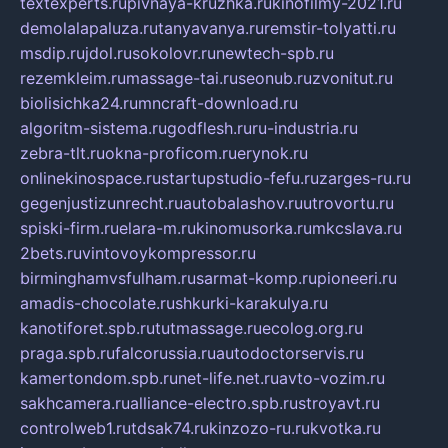
textexperts.ru
pivnaya-kruzhka.ru
kinofilmy-2021.ru
demolalapaluza.ru
tanyavanya.ru
remstir-tolyatti.ru
msdip.ru
jdol.ru
sokolovr.ru
newtech-spb.ru
rezemkleim.ru
massage-tai.ru
seonub.ru
zvonitut.ru
biolisichka24.ru
mncraft-download.ru
algoritm-sistema.ru
godflesh.ru
ru-industria.ru
zebra-tlt.ru
okna-proficom.ru
erynok.ru
onlinekinospace.ru
startupstudio-fefu.ru
zarges-ru.ru
gegenjustizunrecht.ru
autobalashov.ru
utrovortu.ru
spiski-firm.ru
elara-m.ru
kinomusorka.ru
mkcslava.ru
2bets.ru
vintovoykompressor.ru
birminghamvsfulham.ru
sarmat-komp.ru
pioneeri.ru
amadis-chocolate.ru
shkurki-karakulya.ru
kanotiforet.spb.ru
tutmassage.ru
ecolog.org.ru
praga.spb.ru
falcorussia.ru
autodoctorservis.ru
kamertondom.spb.ru
net-life.net.ru
avto-vozim.ru
sakhcamera.ru
alliance-electro.spb.ru
stroyavt.ru
controlweb1.ru
tdsak74.ru
kinzozo-ru.ru
kvotka.ru