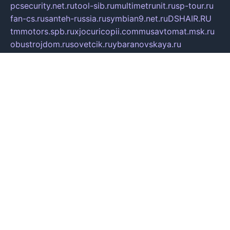
pcsecurity.net.ru
tool-sib.ru
multimetrunit.ru
sp-tour.ru
fan-cs.ru
santeh-russia.ru
symbian9.net.ru
DSHAIR.RU
tmmotors.spb.ru
xjocuricopii.com
musavtomat.msk.ru
obustrojdom.ru
sovetcik.ru
ybaranovskaya.ru
ppknews.ru
cult-alshei.ru
JAPANRUSSIA.RU
proekciyamebel.ru
imper-finans.ru
rim.org.ru
glamourai.ru
brassminus.ru
zabor-pro.ru
ftn.pp.ru
dorogoe58.ru
laimengpacker.ru
kuzova-zapchasti.ru
sageerp.ru
taxodrom.ru
dsrazvitie.ru
hardcity.net.ru
ratinghomegames.ru
topservice25.ru
gubernyan.ru
gtglasslined.ru
ii4.ru
tssport.spb.ru
andorra24.com
blackwallstreet.ru
oboimos.ru
optim-doors.com.ru
ikuch.ru
nycr.org.ru
npa21.ru
vremya-ch.spb.ru
desert000.ru
ivtorgi.ru
ifiori.ru
catalog-statei.ru
dcv.org.ru
spetsmaster174.ru
ipkameryhiseeu.ru
dum26.ru
ruspol.spb.ru
fr-opendp.ru
kam-solnyshko.ru
cheyenne-arapaho.ru
sevzapmetal.spb.ru
ted-lapidus.spb.ru
parasite-eliminator.ru