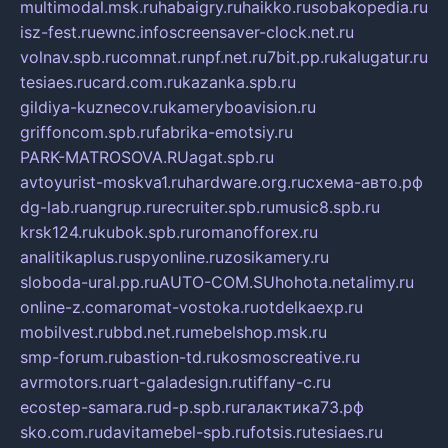
multimodal.msk.ru
habaigry.ru
haikko.ru
sobakopedia.ru
isz-fest.ru
ewnc.info
screensaver-clock.net.ru
volnav.spb.ru
comnat.ru
npf.net.ru
7bit.pp.ru
kalugatur.ru
tesiaes.ru
card.com.ru
kazanka.spb.ru
gildiya-kuznecov.ru
kameryboavision.ru
griffoncom.spb.ru
fabrika-emotsiy.ru
PARK-MATROSOVA.RU
agat.spb.ru
avtoyurist-moskva1.ru
hardware.org.ru
схема-авто.рф
dg-lab.ru
angrup.ru
recruiter.spb.ru
music8.spb.ru
krsk124.ru
kubok.spb.ru
romanofforex.ru
analitikaplus.ru
spyonline.ru
zosikamery.ru
sloboda-ural.pp.ru
AUTO-COM.SU
hohota.net
alimy.ru
online-z.com
aromat-vostoka.ru
otdelkaexp.ru
mobilvest.ru
bbd.net.ru
mebelshop.msk.ru
smp-forum.ru
bastion-td.ru
kosmoscreative.ru
avrmotors.ru
art-galadesign.ru
tiffany-c.ru
ecostep-samara.ru
d-p.spb.ru
галактика73.рф
sko.com.ru
davitamebel-spb.ru
fotsis.ru
tesiaes.ru