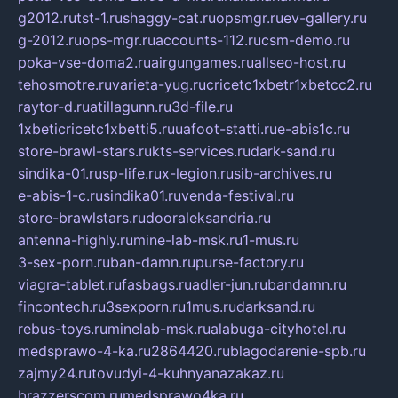
g2012.ru
tst-1.ru
shaggy-cat.ru
opsmgr.ru
ev-gallery.ru
g-2012.ru
ops-mgr.ru
accounts-112.ru
csm-demo.ru
poka-vse-doma2.ru
airgungames.ru
allseo-host.ru
tehosmotre.ru
varieta-yug.ru
cricetc1xbetr1xbetcc2.ru
raytor-d.ru
atillagunn.ru
3d-file.ru
1xbeticricetc1xbetti5.ru
uafoot-statti.ru
e-abis1c.ru
store-brawl-stars.ru
kts-services.ru
dark-sand.ru
sindika-01.ru
sp-life.ru
x-legion.ru
sib-archives.ru
e-abis-1-c.ru
sindika01.ru
venda-festival.ru
store-brawlstars.ru
dooraleksandria.ru
antenna-highly.ru
mine-lab-msk.ru
1-mus.ru
3-sex-porn.ru
ban-damn.ru
purse-factory.ru
viagra-tablet.ru
fasbags.ru
adler-jun.ru
bandamn.ru
fincontech.ru
3sexporn.ru
1mus.ru
darksand.ru
rebus-toys.ru
minelab-msk.ru
alabuga-cityhotel.ru
medsprawo-4-ka.ru
2864420.ru
blagodarenie-spb.ru
zajmy24.ru
tovudyi-4-kuhnyanazakaz.ru
brazzerscom.ru
medsprawo4ka.ru