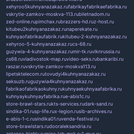
xehyroo5kuhnyanazakaz.ru
fabrikayfabrikaefabrika.ru
vskrytie-zamkov-moskva-113.ru
biletnadom.ru
zed-online.ru
pimchax.ru
brazzers-hd.ru
z-host.ru
kitubeu2kuhnyanazakaz.ru
naperekate.ru
kuhnyaofabrikaufabrik.ru
kitubeu-2-kuhnyanazakaz.ru
xehyroo-5-kuhnyanazakaz.ru
cs-68.ru
guzywia-4-kuhnyanazakaz.ru
mir-tk.ru
vlknrussia.ru
cs68.ru
vladivostok-map.ru
video-seks.ru
bankaribi.ru
raszar.ru
vskrytie-zamkov-moskva113.ru
lipetsktelecom.ru
tovudyi4kuhnyanazakaz.ru
seksuzb.ru
guzywia4kuhnyanazakaz.ru
fabrikaofabrikaokuhny.ru
kuhnyaekuhnyaafabrika.ru
kuhnyaykuhnyayfabrika.ru
e-abis1c.ru
store-brawl-stars.ru
kts-services.ru
dark-sand.ru
sindika-01.ru
sp-life.ru
x-legion.ru
sib-archives.ru
e-abis-1-c.ru
sindika01.ru
venda-festival.ru
store-brawlstars.ru
dooraleksandria.ru
antenna-highly.ru
mine-lab-msk.ru
1-mus.ru