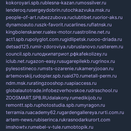
kokoroyari.spb.ru
blesna-kazan.ru
mossilver.ru
lenderoq.ru
sergeydobrin.ru
tochkazvuka.msk.ru
people-of-art.ru
bezzubova.ru
clubtibet.ru
orior-aks.ru
dynamoauto.ru
szk-favorit.ru
carlines.ru
flatnsk.ru
kingbolenskaner.ru
alex-motor.ru
astroline.net.ru
act1.spb.ru
polyglot.com.ru
gidlipetsk.ru
ooo-driada.ru
detsad125.ru
mir-zdoroviya.ru
bruslanovo.ru
siterem.ru
council.spb.ru
лодкипатриот.рф
kafekolizey.ru
iclub.net.ru
gazon-easy.ru
sugarepilekb.ru
grinox.ru
pylesostineco.ru
msts-ozarenie.ru
kameryjooan.ru
artemovskij.ru
dopler.spb.ru
aid70.ru
metall-perm.ru
ndm.msk.ru
ratingzooshop.ru
apiaccess.ru
globalautotrade.info
bezverhovskoe.ru
drsschool.ru
ZOOSMART.SPB.RU
dalakony.ru
medikijob.ru
remontt.spb.ru
photostudia.spb.ru
myragon.ru
terramia.ru
academy62.ru
gardengallereya.ru
rti.com.ru
artem-news.ru
biserinca.ru
krasnodarkurort.com
imshowtv.ru
mebel-v-tule.ru
mobtopik.ru