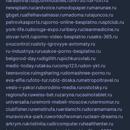
narasimha.ru
djcommodities.ru
nv750.ru
x-ton.ru
newsplain.ru
cardvoice.ru
modopaper.ru
manunae.ru
gbget.ru
alfeihavsalnassr.ru
madoma.ru
tajuncos.ru
petrovkasports.ru
porno-online-besplatno.ru
splclub.ru
york-life.ru
doroga-expo.ru
ribery.ru
cleanmedicine.ru
slovar-ivrit.ru
porno-video-besplatno.ru
seks-365.ru
ovucontrol.ru
sloty-igrovyye-avtomaty.ru
ru-industriya.ru
russkoe-porno-besplatno.ru
belgorod-day.ru
digilith.ru
pichkurovlab.ru
medic-today.ru
taksu.ru
comp123.ru
don-ykt.ru
teensvoice.ru
imgsharing.ru
domashnee-porno.ru
eva-elfie.ru
foto-tur.ru
biz-doska.ru
metropoltravel.ru
veslo-i-yakor.ru
borodino-media.ru
rostotsky.ru
regionufa.ru
weiss-bet.ru
zaryna.ru
casinotablet.ru
universalia.ru
remont-mebeli-moscow.ru
termomur.ru
clubfisher.ru
remstirufa.ru
erdamchi.ru
doramamama.ru
muraviovka-park.ru
worldofwoman.ru
clean-dreams.ru
arkrym.ru
kristinita.ru
dircomputer.ru
healthenter.ru