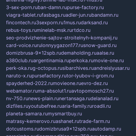
3-sex-porn.ru
ban-damn.ru
purse-factory.ru
viagra-tablet.ru
fasbags.ru
adler-jun.ru
bandamn.ru
fincontech.ru
3sexporn.ru
1mus.ru
darksand.ru
rebus-toys.ru
minelab-msk.ru
rtdco.ru
seo-prodvizhenie-sajtov-stroitelnyh-kompanij.ru
card-voice.ru
rulonnyygazon177.ru
snow-guard.ru
domizbrusa-9x12spb.ru
demaholding.ru
aalse.ru
a380club.ru
argentinamia.ru
perkoka.ru
movie-one.ru
perk-oka.ru
g-octopus.ru
sibarchives.ru
andreislyusar.ru
naruto-x.ru
pursefactory.ru
tor-lyubov-i-grom.ru
spayderhed-2022.ru
movieone.ru
evro-dez.ru
webamator.ru
ma-absolut1.ru
avtopomosch27.ru
nv-750.ru
news-plain.ru
nertansaga.ru
delanalad.ru
dizfiles.ru
youtubefree.ru
aria-family.ru
roadli.ru
planeta-samara.ru
mysmartbuy.ru
matrasy-kemerovo.ru
ashanet.ru
trade-farm.ru
dotcustoms.ru
domizbrusa9x12spb.ru
autodamp.ru