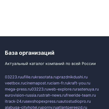
База организаций
Актуальный каталог компаний по всей России
03223.ru
ufille.ru
krasotata.ru
prazdnikdushi.ru
veetbox.ru
cinemapost.ru
ciam-fr.ru
kraft-you.ru
mega-press.ru
03223.ru
web-explore.ru
rastenuya.ru
eurovision-russia.ru
strah-news.ru
freeride-team.ru
itrack-24.ru
sexshopexpress.ru
autostudiopro.ru
alabuga-cityhotel.ru
pornv.ru
atlantpereezd.ru