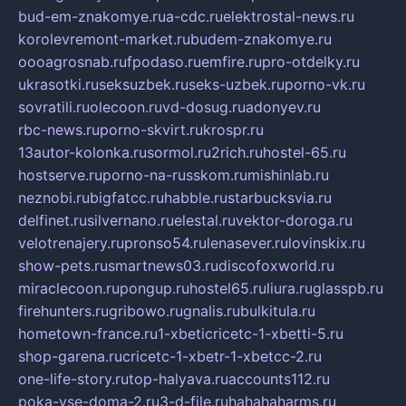
bud-em-znakomye.ru
a-cdc.ru
elektrostal-news.ru
korolevremont-market.ru
budem-znakomye.ru
oooagrosnab.ru
fpodaso.ru
emfire.ru
pro-otdelky.ru
ukrasotki.ru
seksuzbek.ru
seks-uzbek.ru
porno-vk.ru
sovratili.ru
olecoon.ru
vd-dosug.ru
adonyev.ru
rbc-news.ru
porno-skvirt.ru
krospr.ru
13autor-kolonka.ru
sormol.ru
2rich.ru
hostel-65.ru
hostserve.ru
porno-na-russkom.ru
mishinlab.ru
neznobi.ru
bigfatcc.ru
habble.ru
starbucksvia.ru
delfinet.ru
silvernano.ru
elestal.ru
vektor-doroga.ru
velotrenajery.ru
pronso54.ru
lenasever.ru
lovinskix.ru
show-pets.ru
smartnews03.ru
discofoxworld.ru
miraclecoon.ru
pongup.ru
hostel65.ru
liura.ru
glasspb.ru
firehunters.ru
gribowo.ru
gnalis.ru
bulkitula.ru
hometown-france.ru
1-xbeticricetc-1-xbetti-5.ru
shop-garena.ru
cricetc-1-xbetr-1-xbetcc-2.ru
one-life-story.ru
top-halyava.ru
accounts112.ru
poka-vse-doma-2.ru
3-d-file.ru
hahahaharms.ru