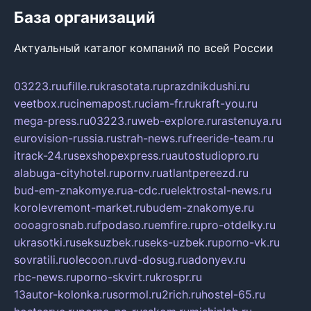
База организаций
Актуальный каталог компаний по всей России
03223.ru
ufille.ru
krasotata.ru
prazdnikdushi.ru
veetbox.ru
cinemapost.ru
ciam-fr.ru
kraft-you.ru
mega-press.ru
03223.ru
web-explore.ru
rastenuya.ru
eurovision-russia.ru
strah-news.ru
freeride-team.ru
itrack-24.ru
sexshopexpress.ru
autostudiopro.ru
alabuga-cityhotel.ru
pornv.ru
atlantpereezd.ru
bud-em-znakomye.ru
a-cdc.ru
elektrostal-news.ru
korolevremont-market.ru
budem-znakomye.ru
oooagrosnab.ru
fpodaso.ru
emfire.ru
pro-otdelky.ru
ukrasotki.ru
seksuzbek.ru
seks-uzbek.ru
porno-vk.ru
sovratili.ru
olecoon.ru
vd-dosug.ru
adonyev.ru
rbc-news.ru
porno-skvirt.ru
krospr.ru
13autor-kolonka.ru
sormol.ru
2rich.ru
hostel-65.ru