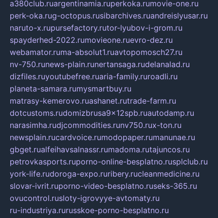
a380club.ru
argentinamia.ru
perkoka.ru
movie-one.ru
perk-oka.ru
g-octopus.ru
sibarchives.ru
andreislyusar.ru
naruto-x.ru
pursefactory.ru
tor-lyubov-i-grom.ru
spayderhed-2022.ru
movieone.ru
evro-dez.ru
webamator.ru
ma-absolut1.ru
avtopomosch27.ru
nv-750.ru
news-plain.ru
nertansaga.ru
delanalad.ru
dizfiles.ru
youtubefree.ru
aria-family.ru
roadli.ru
planeta-samara.ru
mysmartbuy.ru
matrasy-kemerovo.ru
ashanet.ru
trade-farm.ru
dotcustoms.ru
domizbrusa9x12spb.ru
autodamp.ru
narasimha.ru
djcommodities.ru
nv750.ru
x-ton.ru
newsplain.ru
cardvoice.ru
modopaper.ru
manunae.ru
gbget.ru
alfeihavsalnassr.ru
madoma.ru
tajuncos.ru
petrovkasports.ru
porno-online-besplatno.ru
splclub.ru
york-life.ru
doroga-expo.ru
ribery.ru
cleanmedicine.ru
slovar-ivrit.ru
porno-video-besplatno.ru
seks-365.ru
ovucontrol.ru
sloty-igrovyye-avtomaty.ru
ru-industriya.ru
russkoe-porno-besplatno.ru