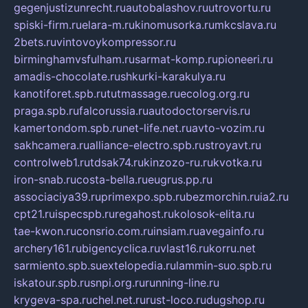
gegenjustizunrecht.ru
autobalashov.ru
utrovortu.ru
spiski-firm.ru
elara-m.ru
kinomusorka.ru
mkcslava.ru
2bets.ru
vintovoykompressor.ru
birminghamvsfulham.ru
sarmat-komp.ru
pioneeri.ru
amadis-chocolate.ru
shkurki-karakulya.ru
kanotiforet.spb.ru
tutmassage.ru
ecolog.org.ru
praga.spb.ru
falcorussia.ru
autodoctorservis.ru
kamertondom.spb.ru
net-life.net.ru
avto-vozim.ru
sakhcamera.ru
alliance-electro.spb.ru
stroyavt.ru
controlweb1.ru
tdsak74.ru
kinzozo-ru.ru
kvotka.ru
iron-snab.ru
costa-bella.ru
eugrus.pp.ru
associaciya39.ru
primexpo.spb.ru
bezmorchin.ru
ia2.ru
cpt21.ru
ispecspb.ru
regahost.ru
kolosok-elita.ru
tae-kwon.ru
consrio.com.ru
insiam.ru
avegainfo.ru
archery161.ru
bigencyclica.ru
vlast16.ru
korru.net
sarmiento.spb.su
extelopedia.ru
lammin-suo.spb.ru
iskatour.spb.ru
snpi.org.ru
running-line.ru
krygeva-spa.ru
chel.net.ru
rust-loco.ru
dugshop.ru