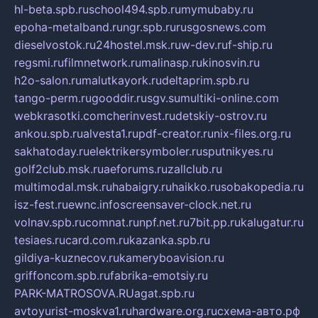
hl-beta.spb.ru
school494.spb.ru
mymubaby.ru
epoha-metalband.ru
ngr.spb.ru
rusgosnews.com
dieselvostok.ru
24hostel.msk.ru
w-dev.ru
f-ship.ru
regsmi.ru
filmnetwork.ru
malinasp.ru
kinosvin.ru
h2o-salon.ru
malutkayork.ru
deltaprim.spb.ru
tango-perm.ru
gooddir.ru
sgv.su
multiki-online.com
webkrasotki.com
cherinvest.ru
detskiy-ostrov.ru
ankou.spb.ru
alvesta1.ru
pdf-creator.ru
nix-files.org.ru
sakhatoday.ru
elektrikersymboler.ru
sputnikyes.ru
golf2club.msk.ru
aeforums.ru
zallclub.ru
multimodal.msk.ru
habaigry.ru
haikko.ru
sobakopedia.ru
isz-fest.ru
ewnc.info
screensaver-clock.net.ru
volnav.spb.ru
comnat.ru
npf.net.ru
7bit.pp.ru
kalugatur.ru
tesiaes.ru
card.com.ru
kazanka.spb.ru
gildiya-kuznecov.ru
kameryboavision.ru
griffoncom.spb.ru
fabrika-emotsiy.ru
PARK-MATROSOVA.RU
agat.spb.ru
avtoyurist-moskva1.ru
hardware.org.ru
схема-авто.рф