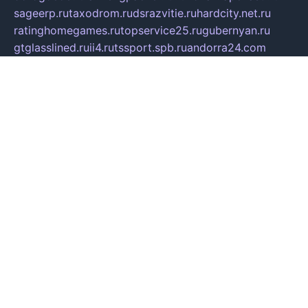
sageerp.ru
taxodrom.ru
dsrazvitie.ru
hardcity.net.ru
ratinghomegames.ru
topservice25.ru
gubernyan.ru
gtglasslined.ru
ii4.ru
tssport.spb.ru
andorra24.com
blackwallstreet.ru
oboimos.ru
optim-doors.com.ru
ikuch.ru
nycr.org.ru
npa21.ru
vremya-ch.spb.ru
desert000.ru
ivtorgi.ru
ifiori.ru
catalog-statei.ru
dcv.org.ru
spetsmaster174.ru
ipkameryhiseeu.ru
dum26.ru
ruspol.spb.ru
fr-opendp.ru
kam-solnyshko.ru
cheyenne-arapaho.ru
sevzapmetal.spb.ru
ted-lapidus.spb.ru
parasite-eliminator.ru
sigma-complete.ru
modernworld.ru
dama-moda.ru
eholot-group.ru
sk-nvkz.ru
DRONGOLD.RU
democratia2.ru
i-farmer.ru
mass-sport.org
jablonex.spb.ru
bookmess.ru
linkword.ru
refineua.com.ru
cs-spec.net.ru
altay-mebel.ru
DNK-THEATRE.RU
mechaniks.spb.ru
ipcamtechage.ru
skosta.ru
a-sun.ru
stroy-ldsp.ru
snowlands.org.ru
childrensshoes.ru
mrlizzy.ru
mebelsofiakrd.ru