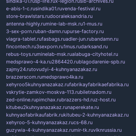
sindika-01.ru
sp-life.ru
x-legion.ru
sib-archives.ru
e-abis-1-c.ru
sindika01.ru
venda-festival.ru
store-brawlstars.ru
dooraleksandria.ru
antenna-highly.ru
mine-lab-msk.ru
1-mus.ru
3-sex-porn.ru
ban-damn.ru
purse-factory.ru
viagra-tablet.ru
fasbags.ru
adler-jun.ru
bandamn.ru
fincontech.ru
3sexporn.ru
1mus.ru
darksand.ru
rebus-toys.ru
minelab-msk.ru
alabuga-cityhotel.ru
medsprawo-4-ka.ru
2864420.ru
blagodarenie-spb.ru
zajmy24.ru
tovudyi-4-kuhnyanazakaz.ru
brazzerscom.ru
medsprawo4ka.ru
xehyroo5kuhnyanazakaz.ru
fabrikayfabrikaefabrika.ru
vskrytie-zamkov-moskva-113.ru
biletnadom.ru
zed-online.ru
pimchax.ru
brazzers-hd.ru
z-host.ru
kitubeu2kuhnyanazakaz.ru
naperekate.ru
kuhnyaofabrikaufabrik.ru
kitubeu-2-kuhnyanazakaz.ru
xehyroo-5-kuhnyanazakaz.ru
cs-68.ru
guzywia-4-kuhnyanazakaz.ru
mir-tk.ru
vlknrussia.ru