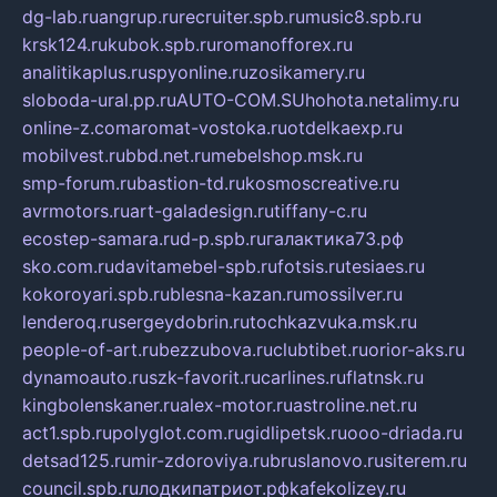
dg-lab.ru
angrup.ru
recruiter.spb.ru
music8.spb.ru
krsk124.ru
kubok.spb.ru
romanofforex.ru
analitikaplus.ru
spyonline.ru
zosikamery.ru
sloboda-ural.pp.ru
AUTO-COM.SU
hohota.net
alimy.ru
online-z.com
aromat-vostoka.ru
otdelkaexp.ru
mobilvest.ru
bbd.net.ru
mebelshop.msk.ru
smp-forum.ru
bastion-td.ru
kosmoscreative.ru
avrmotors.ru
art-galadesign.ru
tiffany-c.ru
ecostep-samara.ru
d-p.spb.ru
галактика73.рф
sko.com.ru
davitamebel-spb.ru
fotsis.ru
tesiaes.ru
kokoroyari.spb.ru
blesna-kazan.ru
mossilver.ru
lenderoq.ru
sergeydobrin.ru
tochkazvuka.msk.ru
people-of-art.ru
bezzubova.ru
clubtibet.ru
orior-aks.ru
dynamoauto.ru
szk-favorit.ru
carlines.ru
flatnsk.ru
kingbolenskaner.ru
alex-motor.ru
astroline.net.ru
act1.spb.ru
polyglot.com.ru
gidlipetsk.ru
ooo-driada.ru
detsad125.ru
mir-zdoroviya.ru
bruslanovo.ru
siterem.ru
council.spb.ru
лодкипатриот.рф
kafekolizey.ru