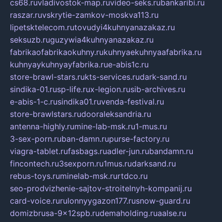
cs68.ru
vladivostok-map.ru
video-seks.ru
bankaribi.ru
raszar.ru
vskrytie-zamkov-moskva113.ru
lipetsktelecom.ru
tovudyi4kuhnyanazakaz.ru
seksuzb.ru
guzywia4kuhnyanazakaz.ru
fabrikaofabrikaokuhny.ru
kuhnyaekuhnyaafabrika.ru
kuhnyaykuhnyayfabrika.ru
e-abis1c.ru
store-brawl-stars.ru
kts-services.ru
dark-sand.ru
sindika-01.ru
sp-life.ru
x-legion.ru
sib-archives.ru
e-abis-1-c.ru
sindika01.ru
venda-festival.ru
store-brawlstars.ru
dooraleksandria.ru
antenna-highly.ru
mine-lab-msk.ru
1-mus.ru
3-sex-porn.ru
ban-damn.ru
purse-factory.ru
viagra-tablet.ru
fasbags.ru
adler-jun.ru
bandamn.ru
fincontech.ru
3sexporn.ru
1mus.ru
darksand.ru
rebus-toys.ru
minelab-msk.ru
rtdco.ru
seo-prodvizhenie-sajtov-stroitelnyh-kompanij.ru
card-voice.ru
rulonnyygazon177.ru
snow-guard.ru
domizbrusa-9x12spb.ru
demaholding.ru
aalse.ru