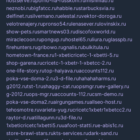
hostserve.ru
porno-na-russkom.ru
mishinlab.ru
neznobi.ru
bigfatcc.ru
habble.ru
starbucksvia.ru
delfinet.ru
silvernano.ru
elestal.ru
vektor-doroga.ru
velotrenajery.ru
pronso54.ru
lenasever.ru
lovinskix.ru
show-pets.ru
smartnews03.ru
discofoxworld.ru
miraclecoon.ru
pongup.ru
hostel65.ru
liura.ru
glasspb.ru
firehunters.ru
gribowo.ru
gnalis.ru
bulkitula.ru
hometown-france.ru
1-xbeticricetc-1-xbetti-5.ru
shop-garena.ru
cricetc-1-xbetr-1-xbetcc-2.ru
one-life-story.ru
top-halyava.ru
accounts112.ru
poka-vse-doma-2.ru
3-d-file.ru
hahahaharms.ru
g2012.ru
tst-1.ru
shaggy-cat.ru
opsmgr.ru
ev-gallery.ru
g-2012.ru
ops-mgr.ru
accounts-112.ru
csm-demo.ru
poka-vse-doma2.ru
airgungames.ru
allseo-host.ru
tehosmotre.ru
varieta-yug.ru
cricetc1xbetr1xbetcc2.ru
raytor-d.ru
atillagunn.ru
3d-file.ru
1xbeticricetc1xbetti5.ru
uafoot-statti.ru
e-abis1c.ru
store-brawl-stars.ru
kts-services.ru
dark-sand.ru