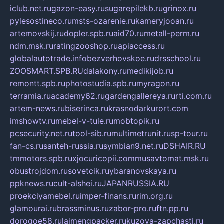
iclub.net.ru
gazon-easy.ru
sugarepilekb.ru
grinox.ru
pylesostineco.ru
msts-ozarenie.ru
kameryjooan.ru
artemovskij.ru
dopler.spb.ru
aid70.ru
metall-perm.ru
ndm.msk.ru
ratingzooshop.ru
apiaccess.ru
globalautotrade.info
bezverhovskoe.ru
drsschool.ru
ZOOSMART.SPB.RU
dalakony.ru
medikijob.ru
remontt.spb.ru
photostudia.spb.ru
myragon.ru
terramia.ru
academy62.ru
gardengallereya.ru
rti.com.ru
artem-news.ru
biserinca.ru
krasnodarkurort.com
imshowtv.ru
mebel-v-tule.ru
mobtopik.ru
pcsecurity.net.ru
tool-sib.ru
multimetrunit.ru
sp-tour.ru
fan-cs.ru
santeh-russia.ru
symbian9.net.ru
DSHAIR.RU
tmmotors.spb.ru
xjocuricopii.com
musavtomat.msk.ru
obustrojdom.ru
sovetcik.ru
ybaranovskaya.ru
ppknews.ru
cult-alshei.ru
JAPANRUSSIA.RU
proekciyamebel.ru
imper-finans.ru
rim.org.ru
glamourai.ru
brassminus.ru
zabor-pro.ru
ftn.pp.ru
dorogoe58.ru
laimengpacker.ru
kuzova-zapchasti.ru