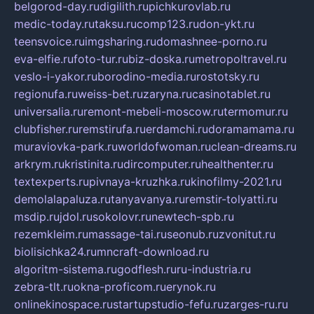
belgorod-day.ru
digilith.ru
pichkurovlab.ru
medic-today.ru
taksu.ru
comp123.ru
don-ykt.ru
teensvoice.ru
imgsharing.ru
domashnee-porno.ru
eva-elfie.ru
foto-tur.ru
biz-doska.ru
metropoltravel.ru
veslo-i-yakor.ru
borodino-media.ru
rostotsky.ru
regionufa.ru
weiss-bet.ru
zaryna.ru
casinotablet.ru
universalia.ru
remont-mebeli-moscow.ru
termomur.ru
clubfisher.ru
remstirufa.ru
erdamchi.ru
doramamama.ru
muraviovka-park.ru
worldofwoman.ru
clean-dreams.ru
arkrym.ru
kristinita.ru
dircomputer.ru
healthenter.ru
textexperts.ru
pivnaya-kruzhka.ru
kinofilmy-2021.ru
demolalapaluza.ru
tanyavanya.ru
remstir-tolyatti.ru
msdip.ru
jdol.ru
sokolovr.ru
newtech-spb.ru
rezemkleim.ru
massage-tai.ru
seonub.ru
zvonitut.ru
biolisichka24.ru
mncraft-download.ru
algoritm-sistema.ru
godflesh.ru
ru-industria.ru
zebra-tlt.ru
okna-proficom.ru
erynok.ru
onlinekinospace.ru
startupstudio-fefu.ru
zarges-ru.ru