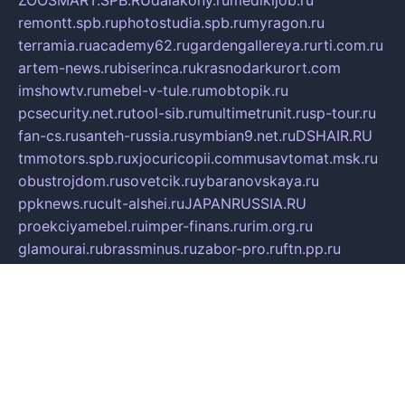
remontt.spb.ru
photostudia.spb.ru
myragon.ru
terramia.ru
academy62.ru
gardengallereya.ru
rti.com.ru
artem-news.ru
biserinca.ru
krasnodarkurort.com
imshowtv.ru
mebel-v-tule.ru
mobtopik.ru
pcsecurity.net.ru
tool-sib.ru
multimetrunit.ru
sp-tour.ru
fan-cs.ru
santeh-russia.ru
symbian9.net.ru
DSHAIR.RU
tmmotors.spb.ru
xjocuricopii.com
musavtomat.msk.ru
obustrojdom.ru
sovetcik.ru
ybaranovskaya.ru
ppknews.ru
cult-alshei.ru
JAPANRUSSIA.RU
proekciyamebel.ru
imper-finans.ru
rim.org.ru
glamourai.ru
brassminus.ru
zabor-pro.ru
ftn.pp.ru
dorogoe58.ru
laimengpacker.ru
kuzova-zapchasti.ru
sageerp.ru
taxodrom.ru
dsrazvitie.ru
hardcity.net.ru
ratinghomegames.ru
topservice25.ru
gubernyan.ru
gtglasslined.ru
ii4.ru
tssport.spb.ru
andorra24.com
blackwallstreet.ru
oboimos.ru
optim-doors.com.ru
ikuch.ru
nycr.org.ru
npa21.ru
vremya-ch.spb.ru