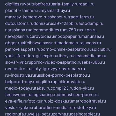
dizfiles.ru
youtubefree.ru
aria-family.ru
roadli.ru
planeta-samara.ru
mysmartbuy.ru
matrasy-kemerovo.ru
ashanet.ru
trade-farm.ru
dotcustoms.ru
domizbrusa9x12spb.ru
autodamp.ru
narasimha.ru
djcommodities.ru
nv750.ru
x-ton.ru
newsplain.ru
cardvoice.ru
modopaper.ru
manunae.ru
gbget.ru
alfeihavsalnassr.ru
madoma.ru
tajuncos.ru
petrovkasports.ru
porno-online-besplatno.ru
splclub.ru
york-life.ru
doroga-expo.ru
ribery.ru
cleanmedicine.ru
slovar-ivrit.ru
porno-video-besplatno.ru
seks-365.ru
ovucontrol.ru
sloty-igrovyye-avtomaty.ru
ru-industriya.ru
russkoe-porno-besplatno.ru
belgorod-day.ru
digilith.ru
pichkurovlab.ru
medic-today.ru
taksu.ru
comp123.ru
don-ykt.ru
teensvoice.ru
imgsharing.ru
domashnee-porno.ru
eva-elfie.ru
foto-tur.ru
biz-doska.ru
metropoltravel.ru
veslo-i-yakor.ru
borodino-media.ru
rostotsky.ru
regionufa.ru
weiss-bet.ru
zaryna.ru
casinotablet.ru