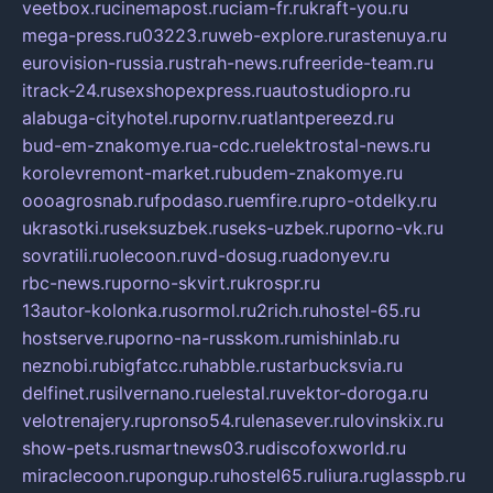
veetbox.ru
cinemapost.ru
ciam-fr.ru
kraft-you.ru
mega-press.ru
03223.ru
web-explore.ru
rastenuya.ru
eurovision-russia.ru
strah-news.ru
freeride-team.ru
itrack-24.ru
sexshopexpress.ru
autostudiopro.ru
alabuga-cityhotel.ru
pornv.ru
atlantpereezd.ru
bud-em-znakomye.ru
a-cdc.ru
elektrostal-news.ru
korolevremont-market.ru
budem-znakomye.ru
oooagrosnab.ru
fpodaso.ru
emfire.ru
pro-otdelky.ru
ukrasotki.ru
seksuzbek.ru
seks-uzbek.ru
porno-vk.ru
sovratili.ru
olecoon.ru
vd-dosug.ru
adonyev.ru
rbc-news.ru
porno-skvirt.ru
krospr.ru
13autor-kolonka.ru
sormol.ru
2rich.ru
hostel-65.ru
hostserve.ru
porno-na-russkom.ru
mishinlab.ru
neznobi.ru
bigfatcc.ru
habble.ru
starbucksvia.ru
delfinet.ru
silvernano.ru
elestal.ru
vektor-doroga.ru
velotrenajery.ru
pronso54.ru
lenasever.ru
lovinskix.ru
show-pets.ru
smartnews03.ru
discofoxworld.ru
miraclecoon.ru
pongup.ru
hostel65.ru
liura.ru
glasspb.ru