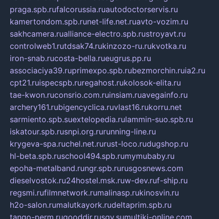
praga.spb.ru
falcorussia.ru
autodoctorservis.ru
kamertondom.spb.ru
net-life.net.ru
avto-vozim.ru
sakhcamera.ru
alliance-electro.spb.ru
stroyavt.ru
controlweb1.ru
tdsak74.ru
kinzozo-ru.ru
kvotka.ru
iron-snab.ru
costa-bella.ru
eugrus.pp.ru
associaciya39.ru
primexpo.spb.ru
bezmorchin.ru
ia2.ru
cpt21.ru
ispecspb.ru
regahost.ru
kolosok-elita.ru
tae-kwon.ru
consrio.com.ru
insiam.ru
avegainfo.ru
archery161.ru
bigencyclica.ru
vlast16.ru
korru.net
sarmiento.spb.su
extelopedia.ru
lammin-suo.spb.ru
iskatour.spb.ru
snpi.org.ru
running-line.ru
krygeva-spa.ru
chel.net.ru
rust-loco.ru
dugshop.ru
hl-beta.spb.ru
school494.spb.ru
mymubaby.ru
epoha-metalband.ru
ngr.spb.ru
rusgosnews.com
dieselvostok.ru
24hostel.msk.ru
w-dev.ru
f-ship.ru
regsmi.ru
filmnetwork.ru
malinasp.ru
kinosvin.ru
h2o-salon.ru
malutkayork.ru
deltaprim.spb.ru
tango-perm.ru
gooddir.ru
sgv.su
multiki-online.com