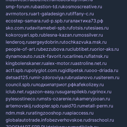
smp-forum.ru
bastion-td.ru
kosmoscreative.ru
avrmotors.ru
art-galadesign.ru
tiffany-c.ru
ecostep-samara.ru
d-p.spb.ru
галактика73.рф
sko.com.ru
davitamebel-spb.ru
fotsis.ru
tesiaes.ru
kokoroyari.spb.ru
blesna-kazan.ru
mossilver.ru
lenderoq.ru
sergeydobrin.ru
tochkazvuka.msk.ru
people-of-art.ru
bezzubova.ru
clubtibet.ru
orior-aks.ru
dynamoauto.ru
szk-favorit.ru
carlines.ru
flatnsk.ru
kingbolenskaner.ru
alex-motor.ru
astroline.net.ru
act1.spb.ru
polyglot.com.ru
gidlipetsk.ru
ooo-driada.ru
detsad125.ru
mir-zdoroviya.ru
bruslanovo.ru
siterem.ru
council.spb.ru
лодкипатриот.рф
kafekolizey.ru
iclub.net.ru
gazon-easy.ru
sugarepilekb.ru
grinox.ru
pylesostineco.ru
msts-ozarenie.ru
kameryjooan.ru
artemovskij.ru
dopler.spb.ru
aid70.ru
metall-perm.ru
ndm.msk.ru
ratingzooshop.ru
apiaccess.ru
globalautotrade.info
bezverhovskoe.ru
drsschool.ru
ZOOSMART.SPB.RU
dalakony.ru
medikijob.ru