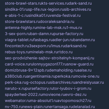
store-brawl-stars.ru
kts-services.ru
dark-sand.ru
sindika-01.ru
sp-life.ru
x-legion.ru
sib-archives.ru
e-abis-1-c.ru
sindika01.ru
venda-festival.ru
store-brawlstars.ru
dooraleksandria.ru
antenna-highly.ru
mine-lab-msk.ru
1-mus.ru
3-sex-porn.ru
ban-damn.ru
purse-factory.ru
viagra-tablet.ru
fasbags.ru
adler-jun.ru
bandamn.ru
fincontech.ru
3sexporn.ru
1mus.ru
darksand.ru
rebus-toys.ru
minelab-msk.ru
rtdco.ru
seo-prodvizhenie-sajtov-stroitelnyh-kompanij.ru
card-voice.ru
rulonnyygazon177.ru
snow-guard.ru
domizbrusa-9x12spb.ru
demaholding.ru
aalse.ru
a380club.ru
argentinamia.ru
perkoka.ru
movie-one.ru
perk-oka.ru
g-octopus.ru
sibarchives.ru
andreislyusar.ru
naruto-x.ru
pursefactory.ru
tor-lyubov-i-grom.ru
spayderhed-2022.ru
movieone.ru
evro-dez.ru
webamator.ru
ma-absolut1.ru
avtopomosch27.ru
nv-750.ru
news-plain.ru
nertansaga.ru
delanalad.ru