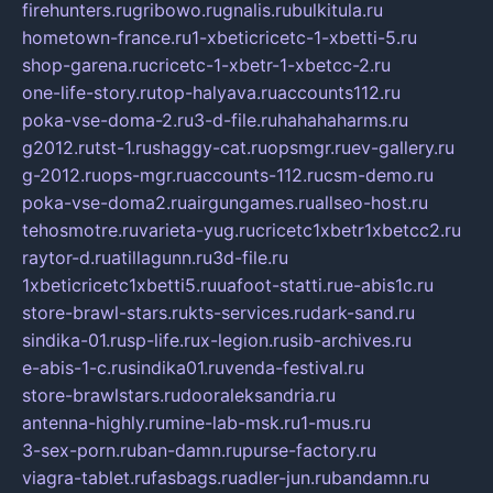
firehunters.ru
gribowo.ru
gnalis.ru
bulkitula.ru
hometown-france.ru
1-xbeticricetc-1-xbetti-5.ru
shop-garena.ru
cricetc-1-xbetr-1-xbetcc-2.ru
one-life-story.ru
top-halyava.ru
accounts112.ru
poka-vse-doma-2.ru
3-d-file.ru
hahahaharms.ru
g2012.ru
tst-1.ru
shaggy-cat.ru
opsmgr.ru
ev-gallery.ru
g-2012.ru
ops-mgr.ru
accounts-112.ru
csm-demo.ru
poka-vse-doma2.ru
airgungames.ru
allseo-host.ru
tehosmotre.ru
varieta-yug.ru
cricetc1xbetr1xbetcc2.ru
raytor-d.ru
atillagunn.ru
3d-file.ru
1xbeticricetc1xbetti5.ru
uafoot-statti.ru
e-abis1c.ru
store-brawl-stars.ru
kts-services.ru
dark-sand.ru
sindika-01.ru
sp-life.ru
x-legion.ru
sib-archives.ru
e-abis-1-c.ru
sindika01.ru
venda-festival.ru
store-brawlstars.ru
dooraleksandria.ru
antenna-highly.ru
mine-lab-msk.ru
1-mus.ru
3-sex-porn.ru
ban-damn.ru
purse-factory.ru
viagra-tablet.ru
fasbags.ru
adler-jun.ru
bandamn.ru