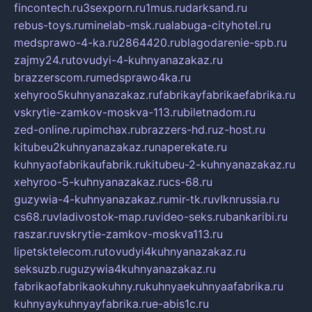
fincontech.ru
3sexporn.ru
1mus.ru
darksand.ru
rebus-toys.ru
minelab-msk.ru
alabuga-cityhotel.ru
medsprawo-4-ka.ru
2864420.ru
blagodarenie-spb.ru
zajmy24.ru
tovudyi-4-kuhnyanazakaz.ru
brazzerscom.ru
medsprawo4ka.ru
xehyroo5kuhnyanazakaz.ru
fabrikayfabrikaefabrika.ru
vskrytie-zamkov-moskva-113.ru
biletnadom.ru
zed-online.ru
pimchax.ru
brazzers-hd.ru
z-host.ru
kitubeu2kuhnyanazakaz.ru
naperekate.ru
kuhnyaofabrikaufabrik.ru
kitubeu-2-kuhnyanazakaz.ru
xehyroo-5-kuhnyanazakaz.ru
cs-68.ru
guzywia-4-kuhnyanazakaz.ru
mir-tk.ru
vlknrussia.ru
cs68.ru
vladivostok-map.ru
video-seks.ru
bankaribi.ru
raszar.ru
vskrytie-zamkov-moskva113.ru
lipetsktelecom.ru
tovudyi4kuhnyanazakaz.ru
seksuzb.ru
guzywia4kuhnyanazakaz.ru
fabrikaofabrikaokuhny.ru
kuhnyaekuhnyaafabrika.ru
kuhnyaykuhnyayfabrika.ru
e-abis1c.ru