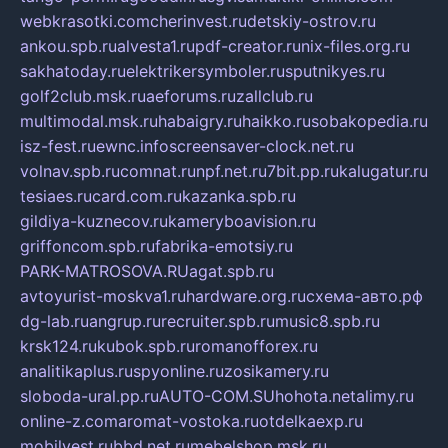
webkrasotki.com
cherinvest.ru
detskiy-ostrov.ru
ankou.spb.ru
alvesta1.ru
pdf-creator.ru
nix-files.org.ru
sakhatoday.ru
elektrikersymboler.ru
sputnikyes.ru
golf2club.msk.ru
aeforums.ru
zallclub.ru
multimodal.msk.ru
habaigry.ru
haikko.ru
sobakopedia.ru
isz-fest.ru
ewnc.info
screensaver-clock.net.ru
volnav.spb.ru
comnat.ru
npf.net.ru
7bit.pp.ru
kalugatur.ru
tesiaes.ru
card.com.ru
kazanka.spb.ru
gildiya-kuznecov.ru
kameryboavision.ru
griffoncom.spb.ru
fabrika-emotsiy.ru
PARK-MATROSOVA.RU
agat.spb.ru
avtoyurist-moskva1.ru
hardware.org.ru
схема-авто.рф
dg-lab.ru
angrup.ru
recruiter.spb.ru
music8.spb.ru
krsk124.ru
kubok.spb.ru
romanofforex.ru
analitikaplus.ru
spyonline.ru
zosikamery.ru
sloboda-ural.pp.ru
AUTO-COM.SU
hohota.net
alimy.ru
online-z.com
aromat-vostoka.ru
otdelkaexp.ru
mobilvest.ru
bbd.net.ru
mebelshop.msk.ru