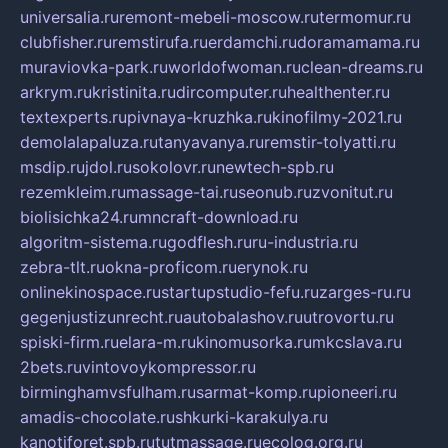
universalia.ru
remont-mebeli-moscow.ru
termomur.ru
clubfisher.ru
remstirufa.ru
erdamchi.ru
doramamama.ru
muraviovka-park.ru
worldofwoman.ru
clean-dreams.ru
arkrym.ru
kristinita.ru
dircomputer.ru
healthenter.ru
textexperts.ru
pivnaya-kruzhka.ru
kinofilmy-2021.ru
demolalapaluza.ru
tanyavanya.ru
remstir-tolyatti.ru
msdip.ru
jdol.ru
sokolovr.ru
newtech-spb.ru
rezemkleim.ru
massage-tai.ru
seonub.ru
zvonitut.ru
biolisichka24.ru
mncraft-download.ru
algoritm-sistema.ru
godflesh.ru
ru-industria.ru
zebra-tlt.ru
okna-proficom.ru
erynok.ru
onlinekinospace.ru
startupstudio-fefu.ru
zarges-ru.ru
gegenjustizunrecht.ru
autobalashov.ru
utrovortu.ru
spiski-firm.ru
elara-m.ru
kinomusorka.ru
mkcslava.ru
2bets.ru
vintovoykompressor.ru
birminghamvsfulham.ru
sarmat-komp.ru
pioneeri.ru
amadis-chocolate.ru
shkurki-karakulya.ru
kanotiforet.spb.ru
tutmassage.ru
ecolog.org.ru