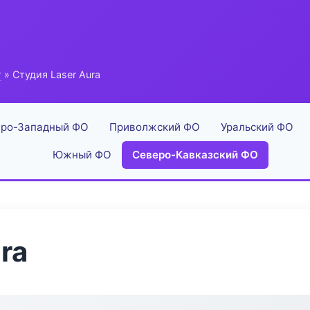
г
» Студия Laser Aura
ро-Западный ФО
Приволжский ФО
Уральский ФО
Южный ФО
Северо-Кавказский ФО
ra