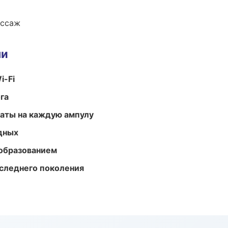
ассаж
ми
i-Fi
га
аты на каждую ампулу
одных
образованием
следнего поколения