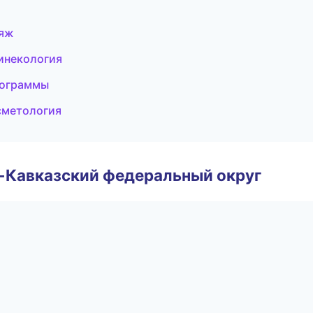
ияж
гинекология
рограммы
сметология
о-Кавказский федеральный округ