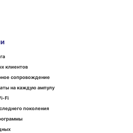
ми
га
ых клиентов
урное сопровождение
аты на каждую ампулу
i-Fi
следнего поколения
программы
одных