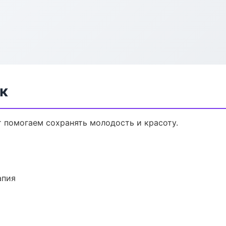
к
т помогаем сохранять молодость и красоту.
апия