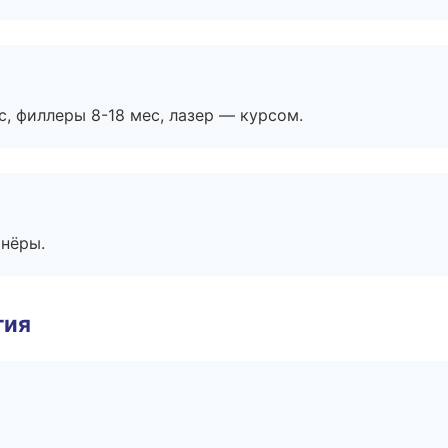
с, филлеры 8-18 мес, лазер — курсом.
тнёры.
гия