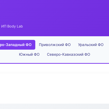
 ИП Body Lab
ро-Западный ФО
Приволжский ФО
Уральский ФО
Южный ФО
Северо-Кавказский ФО